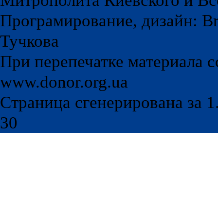
Митрополита Киевского и Вс
Програмирование, дизайн: Br
Тучкова
При перепечатке материала с
www.donor.org.ua
Страница сгенерирована за 1.
30