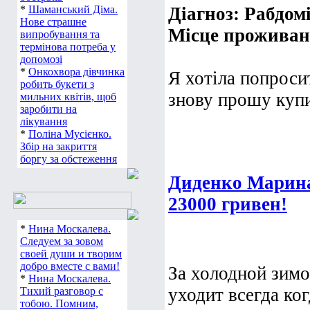
*
Шаманський Діма.
Діагноз: Рабдом
Нове страшне
Місце проживанн
випробування та
термінова потреба у
допомозі
*
Онкохвора дівчинка
Я хотіла попроси
робить букети з
знову прошу купит
мильних квітів, щоб
заробити на
лікування
*
Поліна Мусієнко.
Збір на закриття
боргу за обстеження
Диденко Марина
23000 гривен!
*
Нина Москалева.
Следуем за зовом
своей души и творим
добро вместе с вами!
За холодной зимо
*
Нина Москалева.
уходит всегда ког
Тихий разговор с
тобою. Помним,