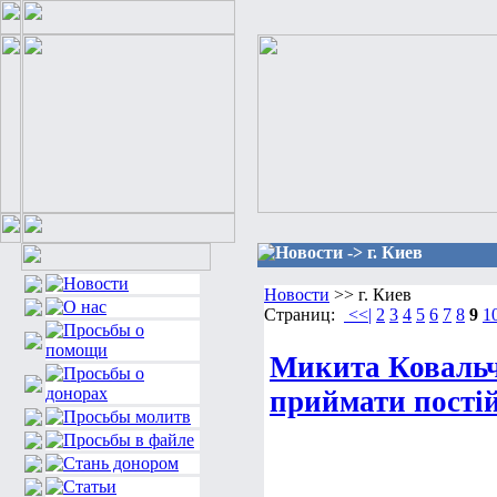
Новости -> г. Киев
Новости
>> г. Киев
Страниц:
<<|
2
3
4
5
6
7
8
9
1
Микита Ковальчу
приймати постій