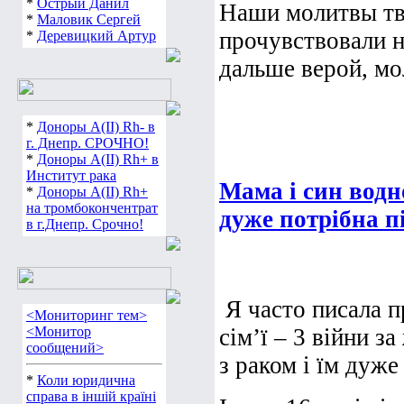
*
Острый Данил
Наши молитвы тво
*
Маловик Сергей
прочувствовали н
*
Деревицкий Артур
дальше верой, мол
*
Доноры А(ІІ) Rh- в
г. Днепр. СРОЧНО!
*
Доноры А(ІІ) Rh+ в
Институт рака
Мама і син водн
*
Доноры А(ІІ) Rh+
на тромбокончентрат
дуже потрібна п
в г.Днепр. Срочно!
Я часто писала пр
<Мониторинг тем>
<Монитор
сім’ї – 3 війни з
сообщений>
з раком і їм дуже
*
Коли юридична
справа в іншій країні