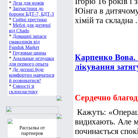
Ігорю 16 років і 
*
Леза для ножів
*
Запчастини до
Юінга в дитячому
борони БДТ-7, БДТ-3
хімій та складна .
*
Срібні хрестики
*
Меблі для дитячої
від Chado
*
Домашні запаси
смаколиків від
Funduk Market
*
Грузовые шины
Карпенко Вова. 
*
Анальные игрушки
для первого опыта
лікування затяг
*
Де дитині буде
комфортно навчатися
й розвиватися?
*
Ємності зі
склопластику
Сердечно благод
Кажуть: «Операц
видихають. Але м
Рассылка от
починається спок
партнеров