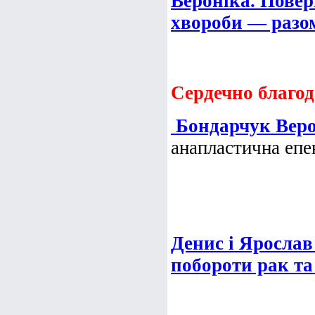
Вероніка. Повер
хвороби — разо
Сердечно благод
Бондарчук Вер
анапластична епе
Денис і Ярослав
побороти рак та