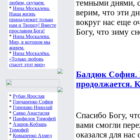
темными днями, с
любим, скучаем.
*
Нина Москалева.
верим, что эти дн
Наша жизнь
принадлежит только
вокруг нас еще о
нам и Творцу! Вместе
Богу, что зиму сн
прославим Бога!
*
Нина Москалева.
Мир, в котором мы
живем.
*
Нина Москалёва.
«Только любовь
спасет этот мир»
Балдюк София.
продолжается. К
*
Рубан Ярослав
*
Гончаренко София
*
Горюшко Николай
*
Савко Анастасия
Спасибо Богу, чт
*
Панфилов Тимофей
вами смогли пере
*
Азаров-Кобзарь
Тимофей
оказался для нас
*
Ковыренко Ахмед