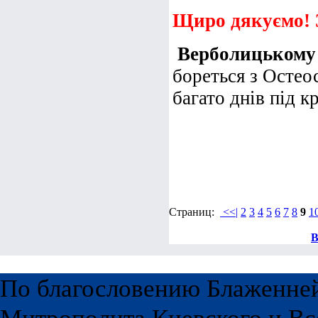
Щиро дякуємо! 
Верболицькому
бореться з Остео
багато днів під к
Страниц:
<<|
2
3
4
5
6
7
8
9
1
В
По благословению Блаженне