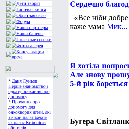
Сердечно благод
«Все ніби добре
каже мама
Мик...
Я хотіла попрос
Але знову прошу
*
Даня Луньов.
5-й рік бореться
Перше знайомство і
одразу прохання про
допомогу
*
Прохання про
допомогу для
онкохворих дітей, які
з вікон палат бачать
Бугера Світлан
як палає Київ після
обстрілів