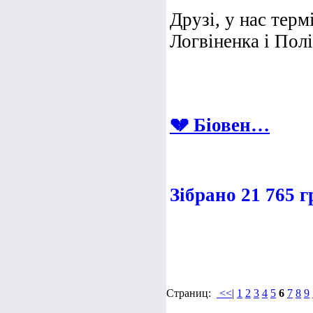
Друзі, у нас терм
Логвіненка і Полін
💔 Біовен…
Зібрано 21 765 
Страниц:
<<|
1
2
3
4
5
6
7
8
9