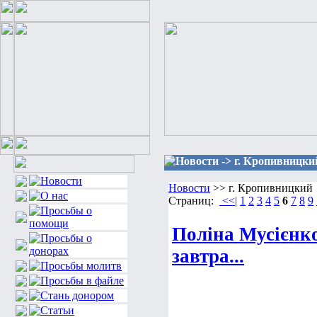
Новости -> г. Кропивницки
Новости
>> г. Кропивницкий
Страниц:
<<|
1
2
3
4
5
6
7
8
9
Поліна Мусієнко.
завтра...