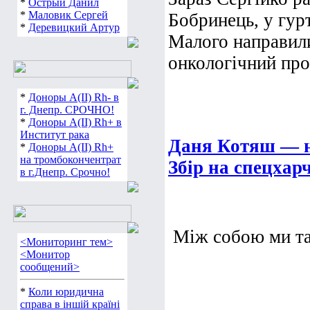
*
Острый Данил
*
Маловик Сергей
Бобринець, у гу
*
Деревицкий Артур
Малого направили
онкологічний про
*
Доноры А(ІІ) Rh- в
г. Днепр. СРОЧНО!
*
Доноры А(ІІ) Rh+ в
Институт рака
Даня Котяш — 
*
Доноры А(ІІ) Rh+
на тромбокончентрат
Збір на спецхар
в г.Днепр. Срочно!
Між собою ми та
<Мониторинг тем>
<Монитор
сообщений>
*
Коли юридична
справа в іншій країні