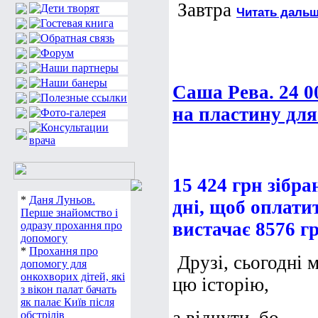
Завтра
Читать дальш
Cаша Рева. 24 0
на пластину для
15 424 грн зібра
*
Даня Луньов.
дні, щоб оплати
Перше знайомство і
вистачає 8576 г
одразу прохання про
допомогу
*
Прохання про
Друзі, сьогодні 
допомогу для
онкохворих дітей, які
цю історію,
з вікон палат бачать
як палає Київ після
обстрілів