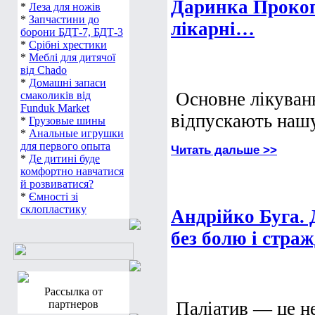
Даринка Прокоп
*
Леза для ножів
*
Запчастини до
лікарні…
борони БДТ-7, БДТ-3
*
Срібні хрестики
*
Меблі для дитячої
від Chado
*
Домашні запаси
Основне лікування
смаколиків від
Funduk Market
відпускають наш
*
Грузовые шины
*
Анальные игрушки
для первого опыта
Читать дальше >>
*
Де дитині буде
комфортно навчатися
й розвиватися?
*
Ємності зі
склопластику
Андрійко Буга. 
без болю і страж
Рассылка от
партнеров
Паліатив — це не