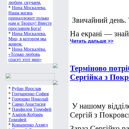
любим, скучаем.
*
Нина Москалева.
Наша жизнь
принадлежит только
Звичайний день. 
нам и Творцу! Вместе
прославим Бога!
На екрані — знай
*
Нина Москалева.
Мир, в котором мы
Читать дальше >>
живем.
*
Нина Москалёва.
«Только любовь
спасет этот мир»
Терміново потрі
Сергійка з Покр
*
Рубан Ярослав
*
Гончаренко София
*
Горюшко Николай
*
Савко Анастасия
У нашому відділе
*
Панфилов Тимофей
Сергій з Покровс
*
Азаров-Кобзарь
Тимофей
*
Ковыренко Ахмед
Зараз Сергійко р