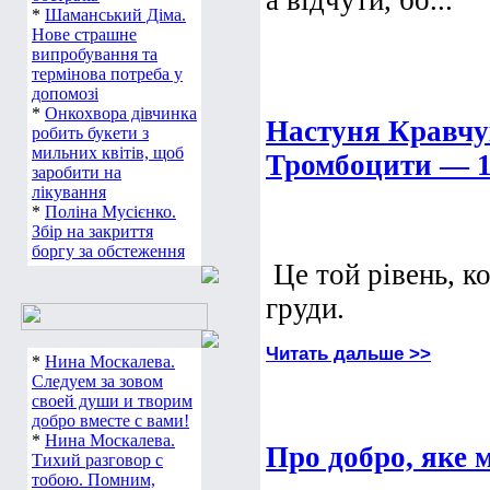
а відчути, бо...
*
Шаманський Діма.
Нове страшне
випробування та
термінова потреба у
допомозі
*
Онкохвора дівчинка
Настуня Кравчу
робить букети з
мильних квітів, щоб
Тромбоцити — 
заробити на
лікування
*
Поліна Мусієнко.
Збір на закриття
боргу за обстеження
Це той рівень, к
груди.
Читать дальше >>
*
Нина Москалева.
Следуем за зовом
своей души и творим
добро вместе с вами!
*
Нина Москалева.
Про добро, яке 
Тихий разговор с
тобою. Помним,