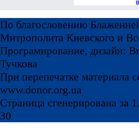
В
По благословению Блаженне
Митрополита Киевского и Вс
Програмирование, дизайн: Br
Тучкова
При перепечатке материала с
www.donor.org.ua
Страница сгенерирована за 1.
30