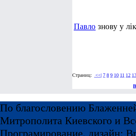
Павло
знову у лік
Страниц:
<<|
7
8
9
10
11
12
1
В
По благословению Блаженне
Митрополита Киевского и Вс
Програмирование, дизайн: Br