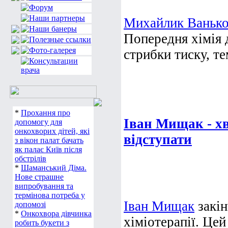
Михайлик Ваньк
Попередня хімія 
стрибки тиску, те
*
Прохання про
Іван Мищак - хв
допомогу для
онкохворих дітей, які
відступати
з вікон палат бачать
як палає Київ після
обстрілів
*
Шаманський Діма.
Нове страшне
випробування та
термінова потреба у
Іван Мищак
закін
допомозі
*
Онкохвора дівчинка
хіміотерапії. Це
робить букети з