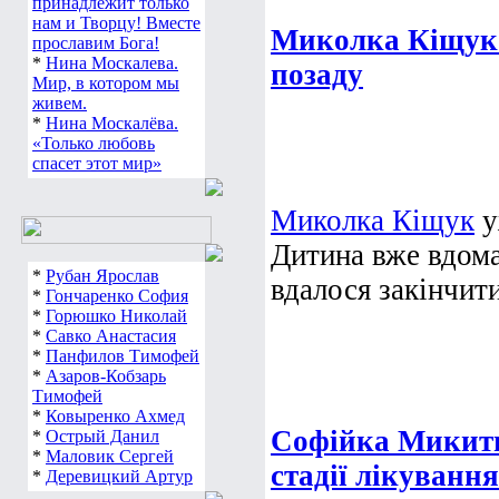
принадлежит только
нам и Творцу! Вместе
Миколка Кіщук
прославим Бога!
*
Нина Москалева.
позаду
Мир, в котором мы
живем.
*
Нина Москалёва.
«Только любовь
спасет этот мир»
Миколка Кіщук
у
Дитина вже вдома
*
Рубан Ярослав
вдалося закінчити
*
Гончаренко София
*
Горюшко Николай
*
Савко Анастасия
*
Панфилов Тимофей
*
Азаров-Кобзарь
Тимофей
*
Ковыренко Ахмед
Софійка Микит
*
Острый Данил
*
Маловик Сергей
стадії лікування
*
Деревицкий Артур