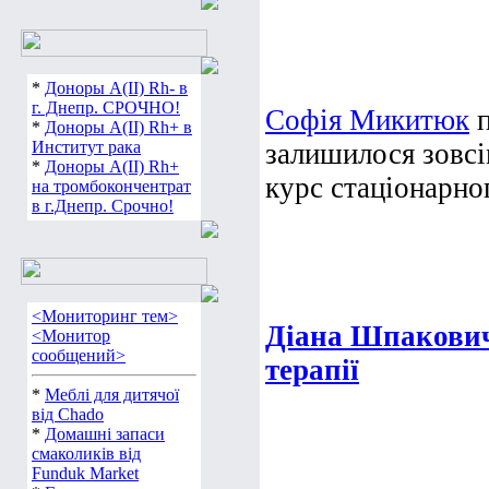
*
Доноры А(ІІ) Rh- в
г. Днепр. СРОЧНО!
Софія Микитюк
п
*
Доноры А(ІІ) Rh+ в
Институт рака
залишилося зовсі
*
Доноры А(ІІ) Rh+
курс стаціонарног
на тромбокончентрат
в г.Днепр. Срочно!
<Мониторинг тем>
Діана Шпакович
<Монитор
сообщений>
терапії
*
Меблі для дитячої
від Chado
*
Домашні запаси
смаколиків від
Funduk Market