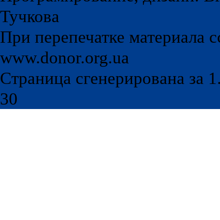
Тучкова
При перепечатке материала с
www.donor.org.ua
Страница сгенерирована за 1.
30