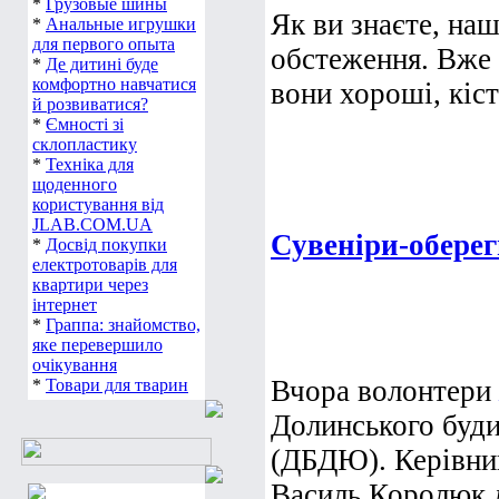
*
Грузовые шины
Як ви знаєте, на
*
Анальные игрушки
для первого опыта
обстеження. Вже 
*
Де дитині буде
комфортно навчатися
вони хороші, кіст
й розвиватися?
*
Ємності зі
склопластику
*
Техніка для
щоденного
користування від
JLAB.COM.UA
Сувеніри-оберег
*
Досвід покупки
електротоварів для
квартири через
інтернет
*
Граппа: знайомство,
яке перевершило
очікування
Вчора волонтери
*
Товари для тварин
Долинського буди
(ДБДЮ). Керівник
Василь Королюк л