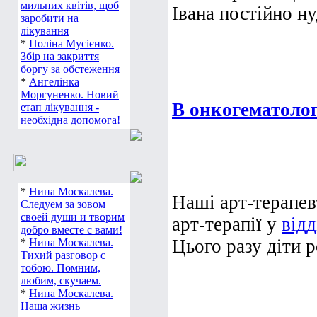
мильних квітів, щоб
Івана постійно ну
заробити на
лікування
*
Поліна Мусієнко.
Збір на закриття
боргу за обстеження
*
Ангелінка
Моргуненко. Новий
В онкогематолог
етап лікування -
необхідна допомога!
*
Нина Москалева.
Наші арт-терапев
Следуем за зовом
своей души и творим
арт-терапії у
відд
добро вместе с вами!
Цього разу діти р
*
Нина Москалева.
Тихий разговор с
тобою. Помним,
любим, скучаем.
*
Нина Москалева.
Наша жизнь