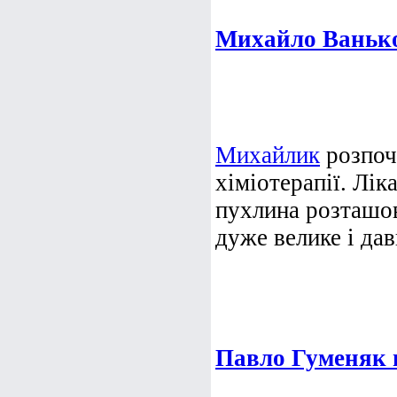
Михайло Ванько
Михайлик
розпоч
хіміотерапії. Лік
пухлина розташов
дуже велике і дав
Павло Гуменяк 