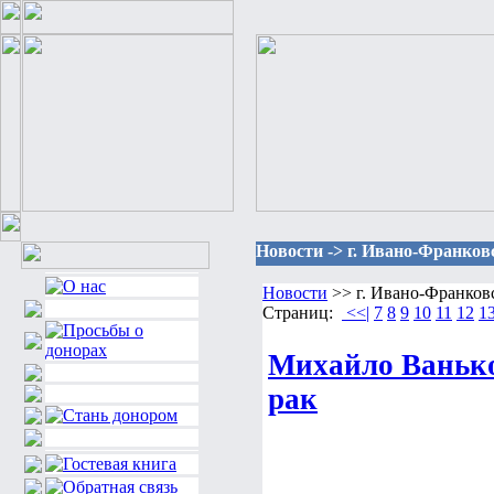
Новости -> г. Ивано-Франков
Новости
>> г. Ивано-Франков
Страниц:
<<|
7
8
9
10
11
12
1
Михайло Ванько 
рак