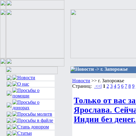
Новости -> г. Запорожье
Новости
>> г. Запорожье
Страниц:
<<|
1
2
3
4
5
6
7
8
9
Только от вас за
Ярослава. Сейча
Индии без денег.