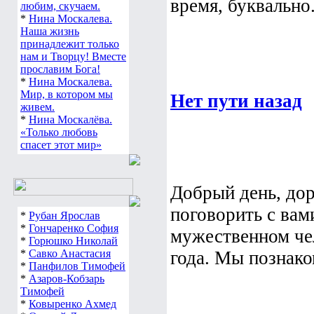
время, буквально.
любим, скучаем.
*
Нина Москалева.
Наша жизнь
принадлежит только
нам и Творцу! Вместе
прославим Бога!
*
Нина Москалева.
Мир, в котором мы
Нет пути назад
живем.
*
Нина Москалёва.
«Только любовь
спасет этот мир»
Добрый день, дор
поговорить с вам
*
Рубан Ярослав
*
Гончаренко София
мужественном чел
*
Горюшко Николай
*
Савко Анастасия
года. Мы познако
*
Панфилов Тимофей
*
Азаров-Кобзарь
Тимофей
*
Ковыренко Ахмед