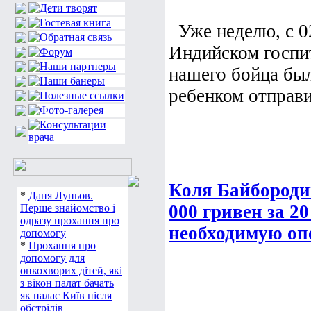
Уже неделю, с 0
Индийском госпит
нашего бойца был
ребенком отправил
Коля Байбородин
*
Даня Луньов.
000 гривен за 2
Перше знайомство і
одразу прохання про
необходимую оп
допомогу
*
Прохання про
допомогу для
онкохворих дітей, які
з вікон палат бачать
як палає Київ після
обстрілів