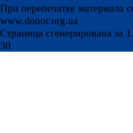
При перепечатке материала с
www.donor.org.ua
Страница сгенерирована за 1.
30