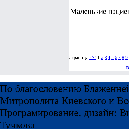
Маленькие пациен
Страниц:
<<|
1
2
3
4
5
6
7
8
9
В
По благословению Блаженне
Митрополита Киевского и Вс
Програмирование, дизайн: Br
Тучкова