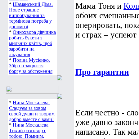
Мама Тоня и
Кол
*
Шаманський Діма.
Нове страшне
обоих смешанные.
випробування та
термінова потреба у
оперировать, пок
допомозі
*
Онкохвора дівчинка
и страх – успеют 
робить букети з
мильних квітів, щоб
заробити на
лікування
*
Поліна Мусієнко.
Збір на закриття
Про гарантии
боргу за обстеження
*
Нина Москалева.
Следуем за зовом
Если честно - сло
своей души и творим
добро вместе с вами!
уже давно законч
*
Нина Москалева.
написано. Так ма
Тихий разговор с
тобою. Помним,