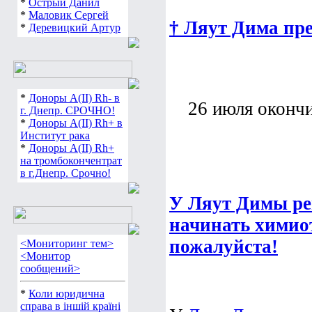
*
Острый Данил
*
Маловик Сергей
† Ляут Дима пр
*
Деревицкий Артур
*
Доноры А(ІІ) Rh- в
26 июля оконч
г. Днепр. СРОЧНО!
*
Доноры А(ІІ) Rh+ в
Институт рака
*
Доноры А(ІІ) Rh+
на тромбокончентрат
в г.Днепр. Срочно!
У Ляут Димы ре
начинать химио
пожалуйста!
<Мониторинг тем>
<Монитор
сообщений>
*
Коли юридична
справа в іншій країні