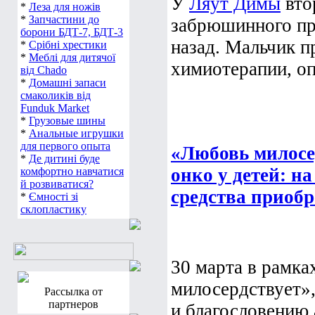
У
Ляут Димы
вто
*
Леза для ножів
*
Запчастини до
забрюшинного про
борони БДТ-7, БДТ-3
назад. Мальчик п
*
Срібні хрестики
*
Меблі для дитячої
химиотерапии, оп
від Chado
*
Домашні запаси
смаколиків від
Funduk Market
*
Грузовые шины
*
Анальные игрушки
для первого опыта
«Любовь милосер
*
Де дитині буде
онко у детей: н
комфортно навчатися
й розвиватися?
средства приобр
*
Ємності зі
склопластику
30 марта в рамка
милосердствует»,
Рассылка от
партнеров
и благословению