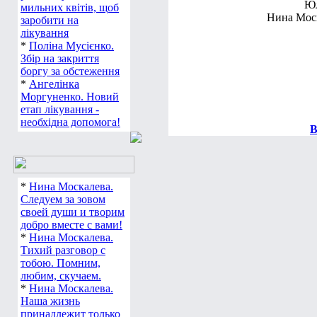
Юл
мильних квітів, щоб
Нина Моск
заробити на
лікування
*
Поліна Мусієнко.
Збір на закриття
боргу за обстеження
*
Ангелінка
Моргуненко. Новий
етап лікування -
необхідна допомога!
В
*
Нина Москалева.
Следуем за зовом
своей души и творим
добро вместе с вами!
*
Нина Москалева.
Тихий разговор с
тобою. Помним,
любим, скучаем.
*
Нина Москалева.
Наша жизнь
принадлежит только