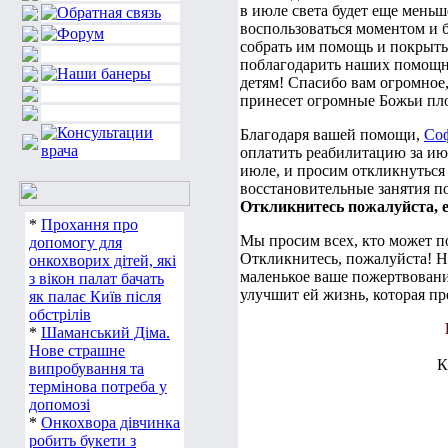
в июле света будет еще меньш
воспользоваться моментом и 
собрать им помощь и покрыть 
поблагодарить наших помощн
детям! Спасибо вам огромное,
принесет огромные Божьи пло
Благодаря вашей помощи,
Со
оплатить реабилитацию за ию
июле, и просим откликнуться 
восстановительные занятия п
Откликнитесь пожалуйста, е
*
Прохання про
Мы просим всех, кто может п
допомогу для
Откликнитесь, пожалуйста! Н
онкохворих дітей, які
маленькое ваше пожертвовани
з вікон палат бачать
улучшит ей жизнь, которая пр
як палає Київ після
обстрілів
*
Шаманський Діма.
Нове страшне
К
випробування та
термінова потреба у
допомозі
*
Онкохвора дівчинка
робить букети з