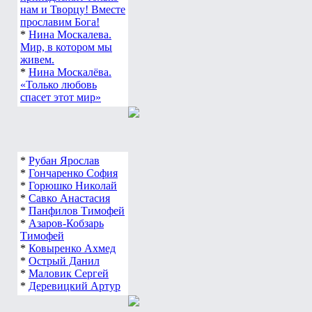
нам и Творцу! Вместе
прославим Бога!
*
Нина Москалева.
Мир, в котором мы
живем.
*
Нина Москалёва.
«Только любовь
спасет этот мир»
*
Рубан Ярослав
*
Гончаренко София
*
Горюшко Николай
*
Савко Анастасия
*
Панфилов Тимофей
*
Азаров-Кобзарь
Тимофей
*
Ковыренко Ахмед
*
Острый Данил
*
Маловик Сергей
*
Деревицкий Артур