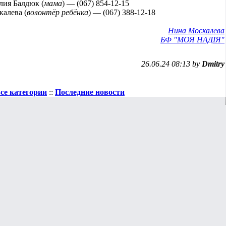
ия Балдюк (
мама
) — (067) 854-12-15
алева (
волонтёр ребёнка
) — (067) 388-12-18
Нина Москалева
БФ "МОЯ НАДIЯ"
26.06.24 08:13 by
Dmitry
се категории
::
Последние новости