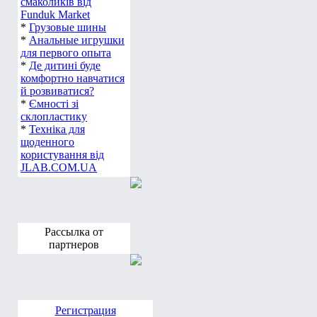
смаколиків від
Funduk Market
*
Грузовые шины
*
Анальные игрушки
для первого опыта
*
Де дитині буде
комфортно навчатися
й розвиватися?
*
Ємності зі
склопластику
*
Техніка для
щоденного
користування від
JLAB.COM.UA
Рассылка от
партнеров
Регистрация