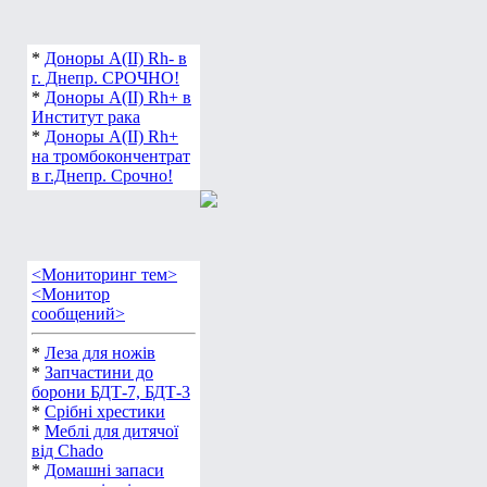
*
Доноры А(ІІ) Rh- в
г. Днепр. СРОЧНО!
*
Доноры А(ІІ) Rh+ в
Институт рака
*
Доноры А(ІІ) Rh+
на тромбокончентрат
в г.Днепр. Срочно!
<Мониторинг тем>
<Монитор
сообщений>
*
Леза для ножів
*
Запчастини до
борони БДТ-7, БДТ-3
*
Срібні хрестики
*
Меблі для дитячої
від Chado
*
Домашні запаси