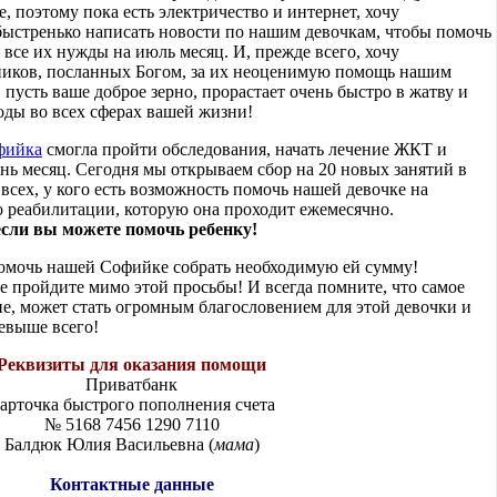
е, поэтому пока есть электричество и интернет, хочу
быстренько написать новости по нашим девочкам, чтобы помочь
все их нужды на июль месяц. И, прежде всего, хочу
иков, посланных Богом, за их неоценимую помощь нашим
 пусть ваше доброе зерно, прорастает очень быстро в жатву и
ды во всех сферах вашей жизни!
фийка
смогла пройти обследования, начать лечение ЖКТ и
нь месяц. Сегодня мы открываем сбор на 20 новых занятий в
всех, у кого есть возможность помочь нашей девочке на
о реабилитации, которую она проходит ежемесячно.
сли вы можете помочь ребенку!
омочь нашей Софийке собрать необходимую ей сумму!
е пройдите мимо этой просьбы! И всегда помните, что самое
е, может стать огромным благословением для этой девочки и
евыше всего!
Реквизиты для оказания помощи
Приватбанк
арточка быстрого пополнения счета
№ 5168 7456 1290 7110
Балдюк Юлия Васильевна (
мама
)
Контактные данные