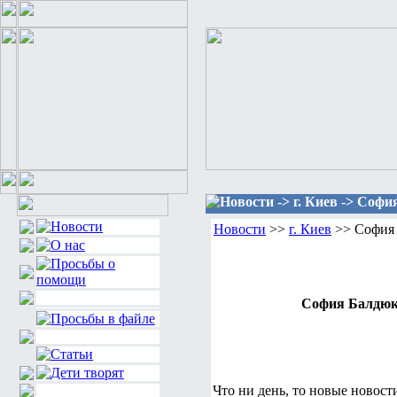
Новости -> г. Киев -> Софи
Новости
>>
г. Киев
>> София 
София Балдюк.
Что ни день, то новые новост