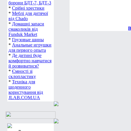
борони БДТ-7, БДТ-3
*
Срібні хрестики
*
Меблі для дитячої
від Chado
*
Домашні запаси
В
смаколиків від
Funduk Market
*
Грузовые шины
*
Анальные игрушки
для первого опыта
*
Де дитині буде
комфортно навчатися
й розвиватися?
*
Ємності зі
склопластику
*
Техніка для
щоденного
користування від
JLAB.COM.UA