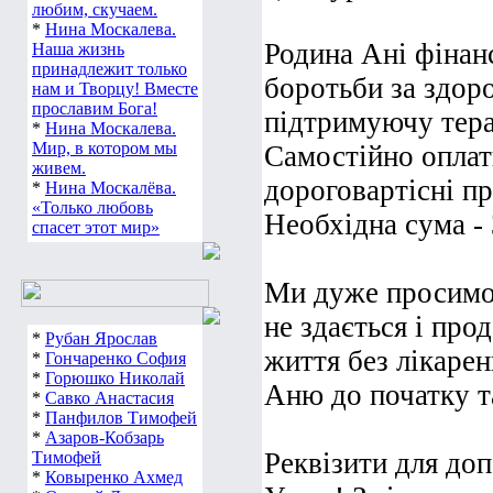
любим, скучаем.
*
Нина Москалева.
Родина Ані фінан
Наша жизнь
принадлежит только
боротьби за здоро
нам и Творцу! Вместе
прославим Бога!
підтримуючу тера
*
Нина Москалева.
Мир, в котором мы
Самостійно оплат
живем.
дороговартісні пр
*
Нина Москалёва.
«Только любовь
Необхідна сума - 
спасет этот мир»
Ми дуже просимо 
не здається і про
*
Рубан Ярослав
життя без лікаре
*
Гончаренко София
*
Горюшко Николай
Аню до початку т
*
Савко Анастасия
*
Панфилов Тимофей
*
Азаров-Кобзарь
Реквізити для до
Тимофей
*
Ковыренко Ахмед