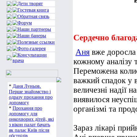
Сердечно благод
Аня
вже доросла 
кожному аналізу т
Переможена колис
важкий спадок у в
*
Даня Луньов.
величезні надії н
Перше знайомство і
одразу прохання про
виявилося неуспі
допомогу
організмі та прод
*
Прохання про
допомогу для
онкохворих дітей, які
з вікон палат бачать
Зараз лікарі прий
як палає Київ після
обстрілів