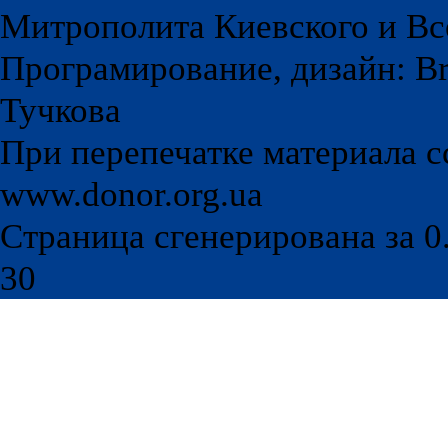
Митрополита Киевского и Вс
Програмирование, дизайн: Br
Тучкова
При перепечатке материала с
www.donor.org.ua
Страница сгенерирована за 0.
30