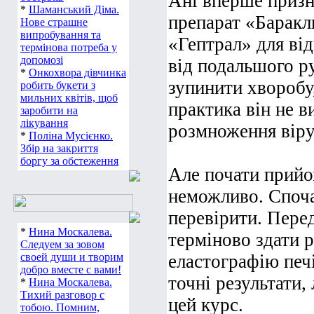
Ані вперше приз
*
Шаманський Діма.
препарат «Баракл
Нове страшне
випробування та
«Гептрал» для від
термінова потреба у
допомозі
від подальшого р
*
Онкохвора дівчинка
зупинити хворобу
робить букети з
мильних квітів, щоб
практика він не в
заробити на
лікування
розмноження вірус
*
Поліна Мусієнко.
Збір на закриття
боргу за обстеження
Але почати прийо
неможливо. Споча
перевірити. Перед
*
Нина Москалева.
терміново здати р
Следуем за зовом
своей души и творим
еластографію печі
добро вместе с вами!
точні результати,
*
Нина Москалева.
Тихий разговор с
цей курс.
тобою. Помним,