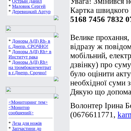
Увага! Змінився 
*
Острый Данил
*
Маловик Сергей
Картка швидкого
*
Деревицкий Артур
5168 7456 7832 0
Велике прохання,
*
Доноры А(ІІ) Rh- в
відразу ж повідо
г. Днепр. СРОЧНО!
*
Доноры А(ІІ) Rh+ в
мобільний, елект
Институт рака
*
Доноры А(ІІ) Rh+
дзвінку) про сум
на тромбокончентрат
було оцінити акту
в г.Днепр. Срочно!
необхідної суми з
Дякую що допома
<Мониторинг тем>
Волонтер Ірина Б
<Монитор
сообщений>
(0676611771,
kar
*
Леза для ножів
*
Запчастини до