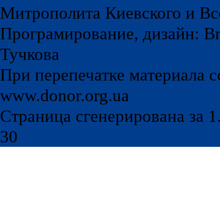
Митрополита Киевского и Вс
Програмирование, дизайн: Br
Тучкова
При перепечатке материала с
www.donor.org.ua
Страница сгенерирована за 1.
30