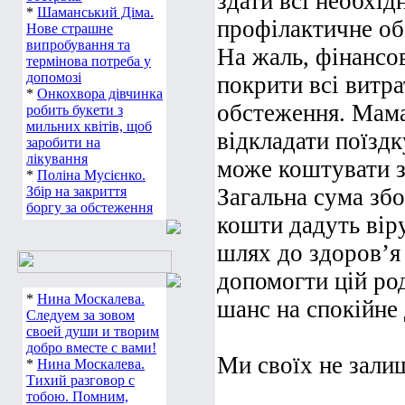
здати всі необхідн
*
Шаманський Діма.
профілактичне об
Нове страшне
випробування та
На жаль, фінансо
термінова потреба у
допомозі
покрити всі витра
*
Онкохвора дівчинка
обстеження. Мама 
робить букети з
мильних квітів, щоб
відкладати поїзд
заробити на
лікування
може коштувати з
*
Поліна Мусієнко.
Збір на закриття
Загальна сума збо
боргу за обстеження
кошти дадуть віру
шлях до здоров’я
допомогти цій род
*
Нина Москалева.
шанс на спокійне 
Следуем за зовом
своей души и творим
добро вместе с вами!
Ми своїх не зали
*
Нина Москалева.
Тихий разговор с
тобою. Помним,