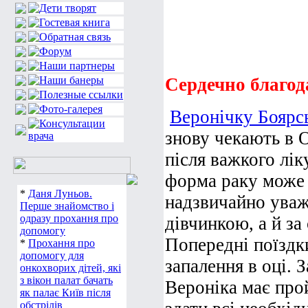
Сердечно благод
Веронічку Боярс
знову чекають в 
після важкого лі
форма раку може 
*
Даня Луньов.
надзвичайно уваж
Перше знайомство і
одразу прохання про
дівчинкою, а й за
допомогу
Попередні поїздк
*
Прохання про
допомогу для
запалення в оці. 
онкохворих дітей, які
з вікон палат бачать
Вероніка має про
як палає Київ після
обстрілів