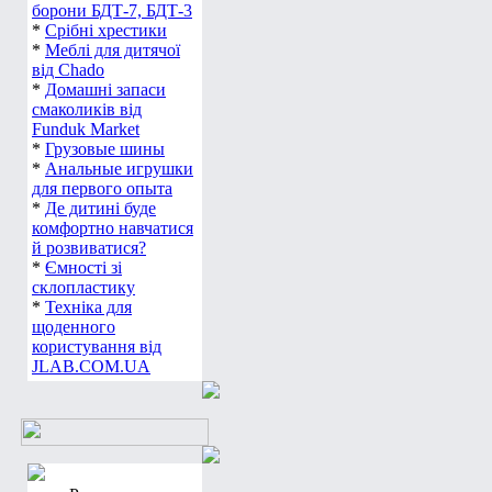
борони БДТ-7, БДТ-3
*
Срібні хрестики
*
Меблі для дитячої
від Chado
*
Домашні запаси
смаколиків від
Funduk Market
*
Грузовые шины
*
Анальные игрушки
для первого опыта
*
Де дитині буде
комфортно навчатися
й розвиватися?
*
Ємності зі
склопластику
*
Техніка для
щоденного
користування від
JLAB.COM.UA