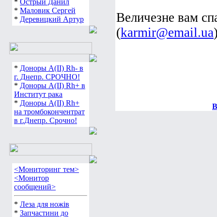
*
Острый Данил
*
Маловик Сергей
Величезне вам сп
*
Деревицкий Артур
(
karmir@email.ua
*
Доноры А(ІІ) Rh- в
г. Днепр. СРОЧНО!
*
Доноры А(ІІ) Rh+ в
Институт рака
*
Доноры А(ІІ) Rh+
В
на тромбокончентрат
в г.Днепр. Срочно!
<Мониторинг тем>
<Монитор
сообщений>
*
Леза для ножів
*
Запчастини до