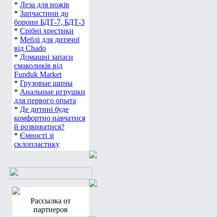
*
Леза для ножів
*
Запчастини до
борони БДТ-7, БДТ-3
*
Срібні хрестики
*
Меблі для дитячої
від Chado
*
Домашні запаси
смаколиків від
Funduk Market
*
Грузовые шины
*
Анальные игрушки
для первого опыта
*
Де дитині буде
комфортно навчатися
й розвиватися?
*
Ємності зі
склопластику
Рассылка от
партнеров