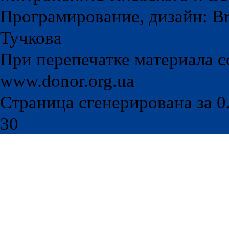
Програмирование, дизайн: Br
Тучкова
При перепечатке материала с
www.donor.org.ua
Страница сгенерирована за 0.
30