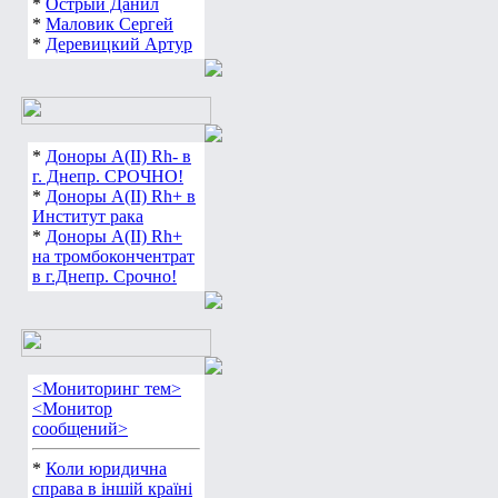
*
Острый Данил
*
Маловик Сергей
*
Деревицкий Артур
*
Доноры А(ІІ) Rh- в
г. Днепр. СРОЧНО!
*
Доноры А(ІІ) Rh+ в
Институт рака
*
Доноры А(ІІ) Rh+
на тромбокончентрат
в г.Днепр. Срочно!
<Мониторинг тем>
<Монитор
сообщений>
*
Коли юридична
справа в іншій країні