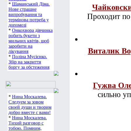
*
Шаманський Діма.
Чайковск
Нове страшне
випробування та
Проходит по
термінова потреба у
допомозі
*
Онкохвора дівчинка
робить букети з
мильних квітів, щоб
заробити на
Виталик В
лікування
*
Поліна Мусієнко.
Збір на закриття
боргу за обстеження
Гужва Ол
сильно уп
*
Нина Москалева.
Следуем за зовом
своей души и творим
добро вместе с вами!
*
Нина Москалева.
Тихий разговор с
тобою. Помним,