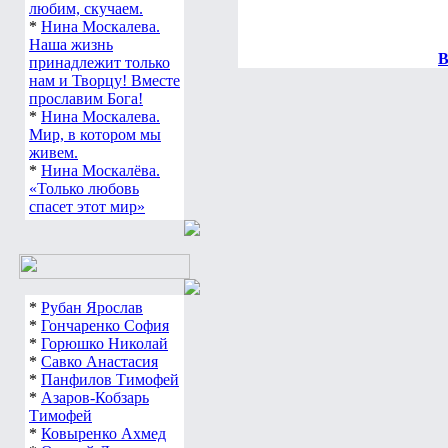
любим, скучаем.
*
Нина Москалева.
Наша жизнь
В
принадлежит только
нам и Творцу! Вместе
прославим Бога!
*
Нина Москалева.
Мир, в котором мы
живем.
*
Нина Москалёва.
«Только любовь
спасет этот мир»
*
Рубан Ярослав
*
Гончаренко София
*
Горюшко Николай
*
Савко Анастасия
*
Панфилов Тимофей
*
Азаров-Кобзарь
Тимофей
*
Ковыренко Ахмед