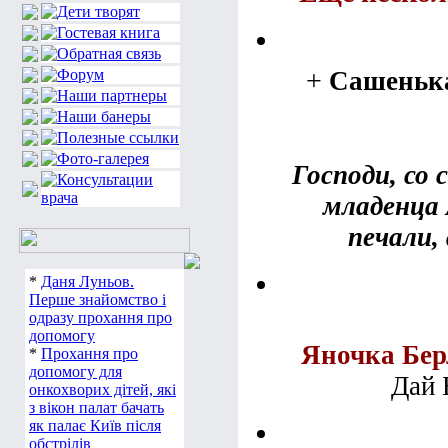
+
Сашеньк
Господи, со
младенца 
печали,
*
Даня Луньов.
Перше знайомство і
одразу прохання про
допомогу
Яночка Бер
*
Прохання про
допомогу для
Дай 
онкохворих дітей, які
з вікон палат бачать
як палає Київ після
обстрілів