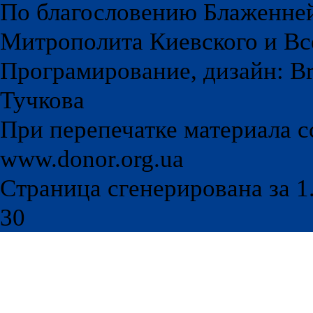
По благословению Блаженне
Митрополита Киевского и Вс
Програмирование, дизайн: Br
Тучкова
При перепечатке материала с
www.donor.org.ua
Страница сгенерирована за 1.
30