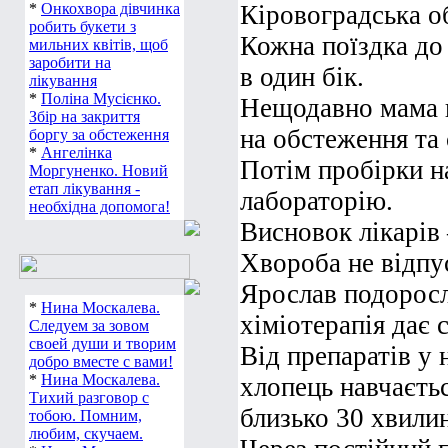
допомозі
Кіровоградська о
*
Онкохвора дівчинка
Кожна поїздка до
робить букети з
мильних квітів, щоб
в один бік.
заробити на
лікування
Нещодавно мама 
*
Поліна Мусієнко.
на обстеження та
Збір на закриття
боргу за обстеження
Потім пробірки н
*
Ангелінка
Моргуненко. Новий
лабораторію.
етап лікування -
необхідна допомога!
Висновок лікарів
Хвороба не відп
Ярослав подорослі
хіміотерапія дає с
*
Нина Москалева.
Следуем за зовом
Від препаратів у 
своей души и творим
добро вместе с вами!
хлопець навчаєть
*
Нина Москалева.
близько 30 хвилин
Тихий разговор с
тобою. Помним,