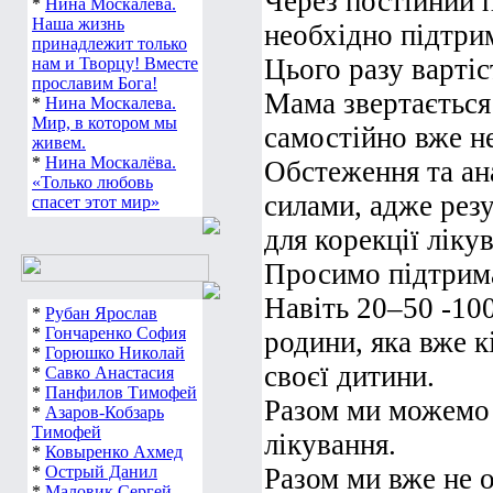
Через постійний 
любим, скучаем.
*
Нина Москалева.
необхідно підтри
Наша жизнь
принадлежит только
Цього разу вартіс
нам и Творцу! Вместе
Мама звертається
прославим Бога!
*
Нина Москалева.
самостійно вже 
Мир, в котором мы
живем.
Обстеження та ан
*
Нина Москалёва.
силами, адже рез
«Только любовь
спасет этот мир»
для корекції ліку
Просимо підтрим
Навіть 20–50 -10
*
Рубан Ярослав
родини, яка вже к
*
Гончаренко София
своєї дитини.
*
Горюшко Николай
*
Савко Анастасия
Разом ми можемо
*
Панфилов Тимофей
*
Азаров-Кобзарь
лікування.
Тимофей
*
Ковыренко Ахмед
Разом ми вже не 
*
Острый Данил