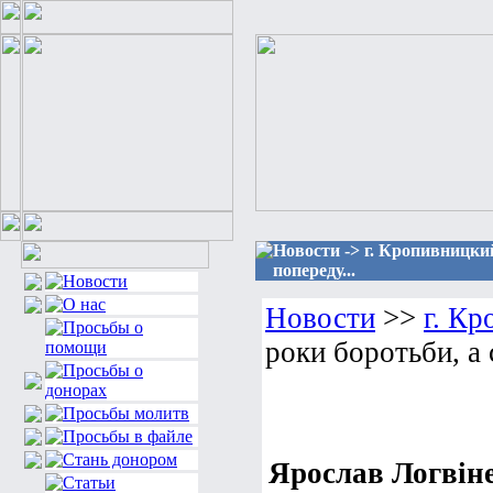
Новости -> г. Кропивницкий
попереду...
Новости
>>
г. К
роки боротьби, а 
Ярослав Логвіне