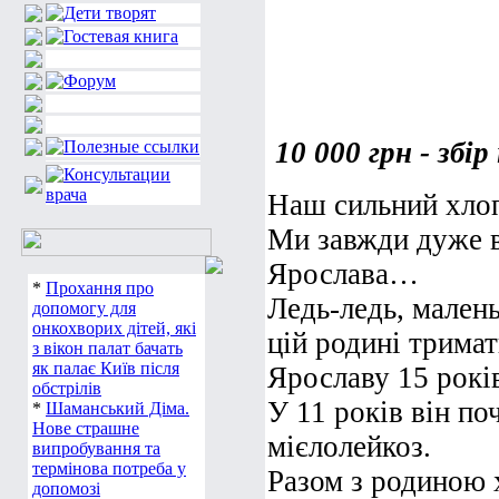
10 000 грн - збір
Наш сильний хлоп
Ми завжди дуже в
Ярослава…
Ледь-ледь, мален
*
Прохання про
допомогу для
цій родині тримат
онкохворих дітей, які
з вікон палат бачать
Ярославу 15 рокі
як палає Київ після
У 11 років він п
обстрілів
*
Шаманський Діма.
мієлолейкоз.
Нове страшне
випробування та
Разом з родиною 
термінова потреба у