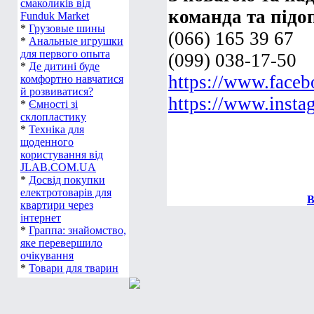
*
Домашні запаси
команда та підо
смаколиків від
Funduk Market
(066) 165 39 67
*
Грузовые шины
*
Анальные игрушки
(099) 038-17-50
для первого опыта
https://www.face
*
Де дитині буде
комфортно навчатися
https://www.insta
й розвиватися?
*
Ємності зі
склопластику
*
Техніка для
щоденного
користування від
JLAB.COM.UA
*
Досвід покупки
В
електротоварів для
квартири через
інтернет
*
Граппа: знайомство,
яке перевершило
очікування
*
Товари для тварин