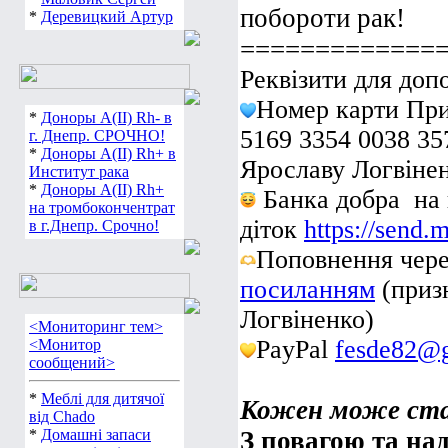
побороти рак!
*
Маловик Сергей
*
Деревицкий Артур
=============
Реквізити для доп
Номер карти При
5169 3354 0038 35
*
Доноры А(ІІ) Rh- в
г. Днепр. СРОЧНО!
Ярославу Логвіне
*
Доноры А(ІІ) Rh+ в
Институт рака
Банка добра на 
*
Доноры А(ІІ) Rh+
діток
https://send.
на тромбокончентрат
в г.Днепр. Срочно!
Поповнення чер
посиланням
(приз
Логвіненко)
<Мониторинг тем>
PayPal
fesde82@
<Монитор
сообщений>
Кожен може ста
*
Меблі для дитячої
від Chado
З повагою та над