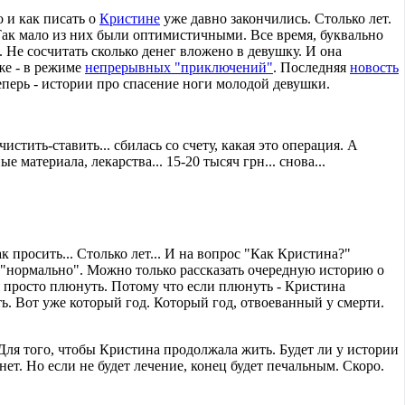
о и как писать о
Кристине
уже давно закончились. Столько лет.
Так мало из них были оптимистичными. Все время, буквально
. Не сосчитать сколько денег вложено в девушку. И она
же - в режиме
непрерывных "приключений"
. Последняя
новость
Теперь - истории про спасение ноги молодой девушки.
чистить-ставить... сбилась со счету, какая это операция. А
е материала, лекарства... 15-20 тысяч грн... снова...
ак просить... Столько лет... И на вопрос "Как Кристина?"
 "нормально". Можно только рассказать очередную историю о
я просто плюнуть. Потому что если плюнуть - Кристина
ь. Вот уже который год. Который год, отвоеванный у смерти.
 Для того, чтобы Кристина продолжала жить. Будет ли у истории
нет. Но если не будет лечение, конец будет печальным. Скоро.