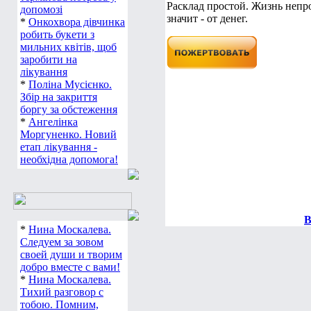
Расклад простой. Жизнь непро
допомозі
значит - от денег.
*
Онкохвора дівчинка
робить букети з
мильних квітів, щоб
заробити на
лікування
*
Поліна Мусієнко.
Збір на закриття
боргу за обстеження
*
Ангелінка
Моргуненко. Новий
етап лікування -
необхідна допомога!
В
*
Нина Москалева.
Следуем за зовом
своей души и творим
добро вместе с вами!
*
Нина Москалева.
Тихий разговор с
тобою. Помним,