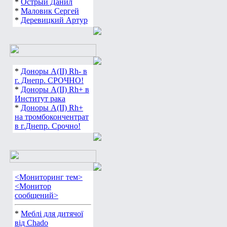
*
Острый Данил
*
Маловик Сергей
*
Деревицкий Артур
*
Доноры А(ІІ) Rh- в
г. Днепр. СРОЧНО!
*
Доноры А(ІІ) Rh+ в
Институт рака
*
Доноры А(ІІ) Rh+
на тромбокончентрат
в г.Днепр. Срочно!
<Мониторинг тем>
<Монитор
сообщений>
*
Меблі для дитячої
від Chado