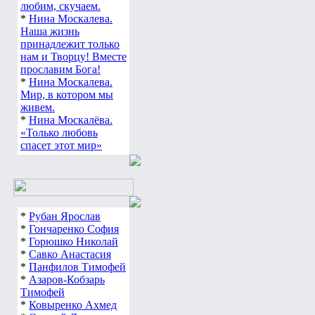
любим, скучаем.
*
Нина Москалева.
Наша жизнь
принадлежит только
нам и Творцу! Вместе
прославим Бога!
*
Нина Москалева.
Мир, в котором мы
живем.
*
Нина Москалёва.
«Только любовь
спасет этот мир»
*
Рубан Ярослав
*
Гончаренко София
*
Горюшко Николай
*
Савко Анастасия
*
Панфилов Тимофей
*
Азаров-Кобзарь
Тимофей
*
Ковыренко Ахмед