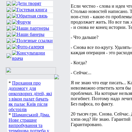
Если честно - слова и идеи чт
Столько новостей написано. 
нон-стоп - какие-то проблемы
продолжает жить. Но все так 
- и снова не конец истории. 
- Что дальше?
- Снова все по-кругу. Удалять-
каждая операция - это расходны
- Когда?
- Сейчас...
Я не знаю что еще писать... К
*
Прохання про
невозможно ответить хотя бы
допомогу для
проблемах. На которые нельз
онкохворих дітей, які
погибнет. Поэтому надо лечит
з вікон палат бачать
Без пафоса, по факту.
як палає Київ після
обстрілів
20 тысяч грн. Снова. Сейчас.
*
Шаманський Діма.
хэпи-энд? Не знаю. Гарантий 
Нове страшне
Гарантировано.
випробування та
термінова потреба у