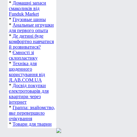
*
Домашні запаси
смаколиків від
Funduk Market
*
Грузовые шины
*
Анальные игрушки
для первого опыта
*
Де дитині буде
комфортно навчатися
й розвиватися?
*
Ємності зі
склопластику
*
Техніка для
щоденного
користування від
JLAB.COM.UA
*
Досвід покупки
електротоварів для
квартири через
інтернет
*
Граппа: знайомство,
яке перевершило
очікування
*
Товари для тварин