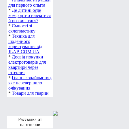
для первого опыта
*
Де дитині буде
комфортно навчатися
й розвиватися?
*
Ємності зі
склопластику
*
Техніка для
щоденного
користування від
JLAB.COM.UA
*
Досвід покупки
електротоварів для
квартири через
інтернет
*
Граппа: знайомство,
яке перевершило
очікування
*
Товари для тварин
Рассылка от
партнеров