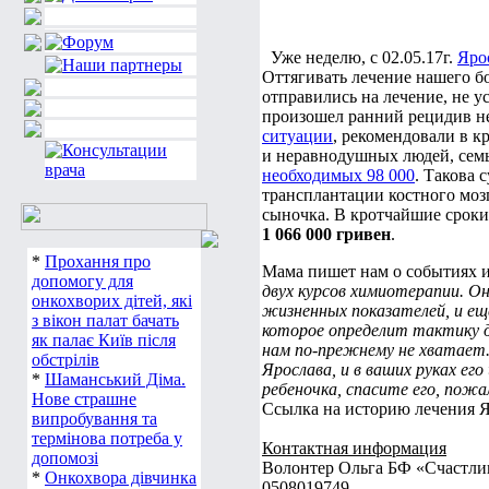
Уже неделю, с 02.05.17г.
Яро
Оттягивать лечение нашего бо
отправились на лечение, не у
произошел ранний рецидив н
ситуации
, рекомендовали в к
и неравнодушных людей, семье
необходимых 98 000
. Такова 
трансплантации костного мозг
сыночка. В кротчайшие срок
1 066 000 гривен
.
*
Прохання про
Мама пишет нам о событиях 
допомогу для
двух курсов химиотерапии. О
онкохворих дітей, які
жизненных показателей, и ещё
з вікон палат бачать
которое определит тактику да
як палає Київ після
нам по-прежнему не хватает. 
обстрілів
Ярослава, и в ваших руках ег
*
Шаманський Діма.
ребеночка, спасите его, пожа
Нове страшне
Ссылка на историю лечения 
випробування та
термінова потреба у
Контактная информация
допомозі
Волонтер Ольга БФ «Счастли
*
Онкохвора дівчинка
0508019749