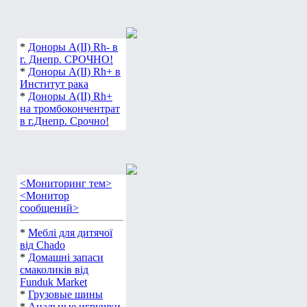
*
Доноры А(ІІ) Rh- в
г. Днепр. СРОЧНО!
*
Доноры А(ІІ) Rh+ в
Институт рака
*
Доноры А(ІІ) Rh+
на тромбокончентрат
в г.Днепр. Срочно!
<Мониторинг тем>
<Монитор
сообщений>
*
Меблі для дитячої
від Chado
*
Домашні запаси
смаколиків від
Funduk Market
*
Грузовые шины
*
Анальные игрушки