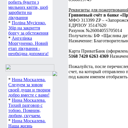
робить букети з
мильних квітів, щоб
Реквизиты для пожертвовани
заробити на
Гривневый счёт в банке «П
лікування
МФО 313399 ZP – «Запорожск
*
Поліна Мусієнко.
ЕДРПОУ 35147620
Збір на закриття
Рахунок №26004055705014
боргу за обстеження
Получатель: БФ «Щаслива ди
*
Ангелінка
Назначение: Благотворитель
Моргуненко. Новий
етап лікування -
Карта ПриватБанк (оформлена
необхідна допомога!
5168 7420 6263 4369
Назначен
Пожалуйста, после перечислени
счет, на который отправлено 
под каким именем отобразить 
*
Нина Москалева.
Следуем за зовом
своей души и творим
добро вместе с вами!
*
Нина Москалева.
Тихий разговор с
тобою. Помним,
любим, скучаем.
*
Нина Москалева.
Наша жизнь