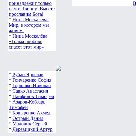
принадлежит только
В
нам и Творцу! Вместе
прославим Бога!
*
Нина Москалева.
Мир, в котором мы
живем.
*
Нина Москалёва.
«Только любовь
спасет этот мир»
*
Рубан Ярослав
*
Гончаренко София
*
Горюшко Николай
*
Савко Анастасия
*
Панфилов Тимофей
*
Азаров-Кобзарь
Тимофей
*
Ковыренко Ахмед
*
Острый Данил
*
Маловик Сергей
*
Деревицкий Артур