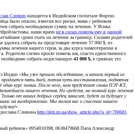
слав Сливин
находится в Индийском госпитале Фортис.
йца было опасно, взвесив все риски, мама с ребенком
спев собрать необходимую сумму на лечение. У Ясика
ейробластомы, наши врачи
не в силах помочь ему в данной
ратчайшие сроки ехать на лечение за границу. Силами родителей
 удалось собрать на предстоящее лечение 57 000 $, из
сумма лечения нашего героя, за два курса химеотерапии и
а. Родители слезно просят помочь им, спасти единственного
и необходимо собрать недостающую
41 000 $,
в гривнах это
из Индии «
Мы уже прошли обследование, и начали первый из
н продлится пять дней, потом путь восстановления, поднятия
 один курс химии. После него, нам предстоит снова ПЭТ-КТ,
льнейшего нашего лечения. Но средств, на полный курс лечения
Только от ваших добрых сердец зависит, будет ли будущее у
о шанс на выздоровление. Мы молим вас о спасении нашего
луйста!
»
Ярослава Сливина
http://deti.zp.ua/show_article.php?a_id=700681
вый ребенок» 0954010398, 0638479668 Папа Александр