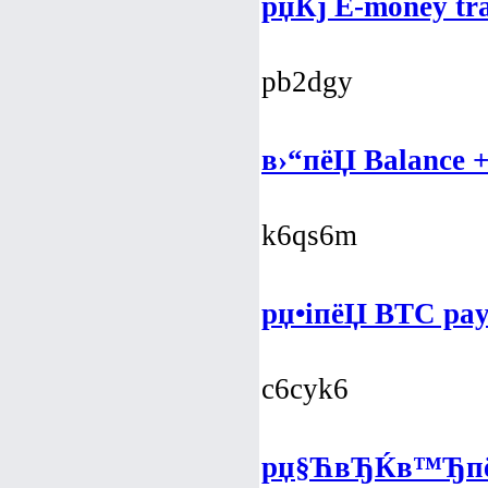
рџЌј E-money tran
pb2dgy
в›“пёЏ Balance +
k6qs6m
рџ•іпёЏ BTC payo
c6cyk6
рџ§ЋвЂЌв™ЂпёЏ 