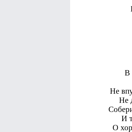
В 
Не впу
Не 
Собери
И 
О хор