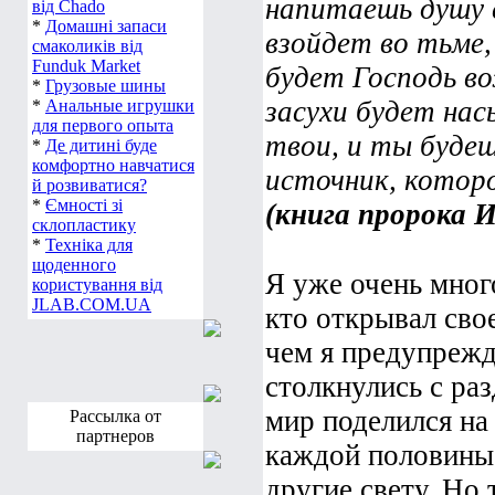
напитаешь душу 
*
Меблі для дитячої
від Chado
взойдет во тьме,
*
Домашні запаси
смаколиків від
будет Господь во
Funduk Market
*
Грузовые шины
засухи будет на
*
Анальные игрушки
твои, и ты будеш
для первого опыта
*
Де дитині буде
источник, которо
комфортно навчатися
й розвиватися?
(книга пророка И
*
Ємності зі
склопластику
*
Техніка для
Я уже очень много
щоденного
користування від
кто открывал свое
JLAB.COM.UA
чем я предупрежд
столкнулись с раз
мир поделился на 
Рассылка от
каждой половины 
партнеров
другие свету. Но 