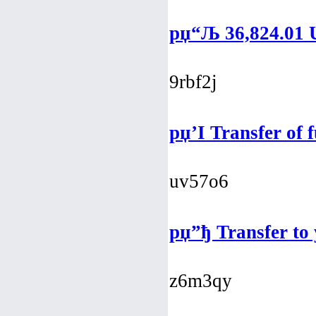
рџ“Љ 36,824.01 
9rbf2j
рџ’І Transfer of 
uv57o6
рџ”ђ Transfer to
z6m3qy