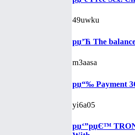
49uwku
рџ’Ћ The balance
m3aasa
рџ“‰ Payment 36
yi6a05
рџ‘”рџЄ™ TRON 