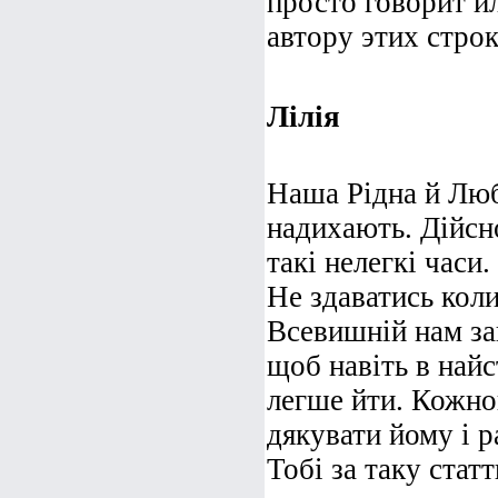
просто говорит и
автору этих стро
Лілія
Наша Рідна й Люб
надихають. Дійсн
такі нелегкі часи.
Не здаватись кол
Всевишній нам за
щоб навіть в най
легше йти. Кожног
дякувати йому і 
Тобі за таку стат