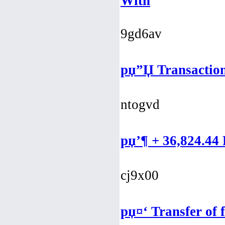
With
9gd6av
рџ”Џ Transaction
ntogvd
рџ’¶ + 36,824.44 
cj9x00
рџ¤‘ Transfer of