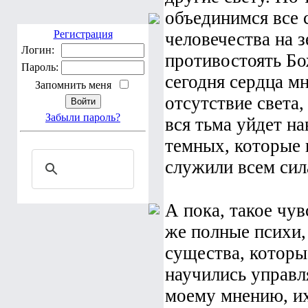
объединимся все с
человечества на 
Регистрация
противостоять Бо
Логин:
Пароль:
сегодня сердца мн
Запомнить меня
отсутствие света,
вся тьма уйдет на
Забыли пароль?
темных, которые 
служили всем сил
А пока, такое чу
же полные психи,
существа, которы
научились управл
моему мнению, их