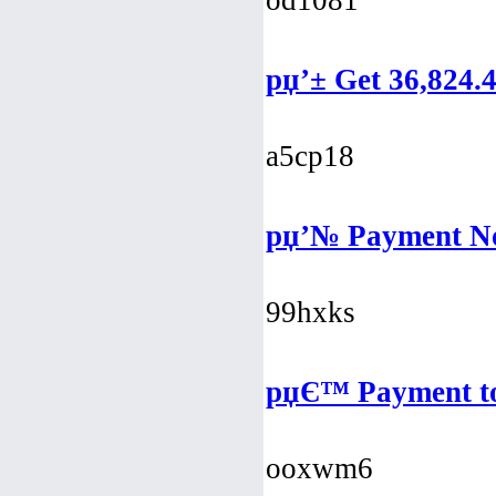
od1081
рџ’± Get 36,824.
a5cp18
рџ’№ Payment N
99hxks
рџЄ™ Payment t
ooxwm6