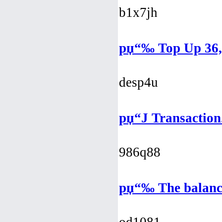
b1x7jh
рџ“‰ Top Up 36
desp4u
рџ“Ј Transactio
986q88
рџ“‰ The balance