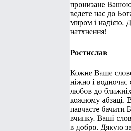
пронизане Вашою 
ведете нас до Бо
миром і надією. 
натхнення!
Ростислав
Кожне Ваше слово
ніжно і водночас 
любов до ближніх
кожному абзаці. В
навчаєте бачити 
вчинку. Ваші слов
в добро. Дякую з