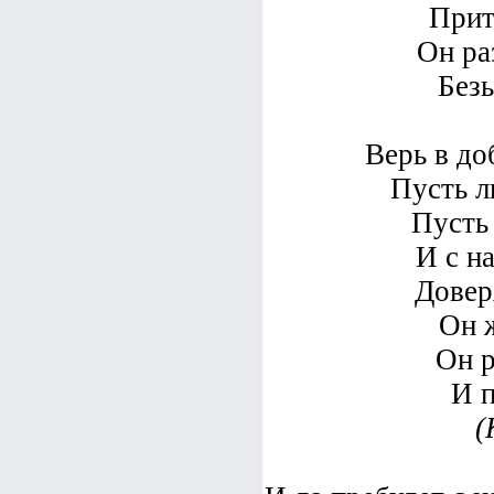
Прит
Он ра
Безы
Верь в до
Пусть л
Пусть 
И с н
Довер
Он ж
Он р
И п
(