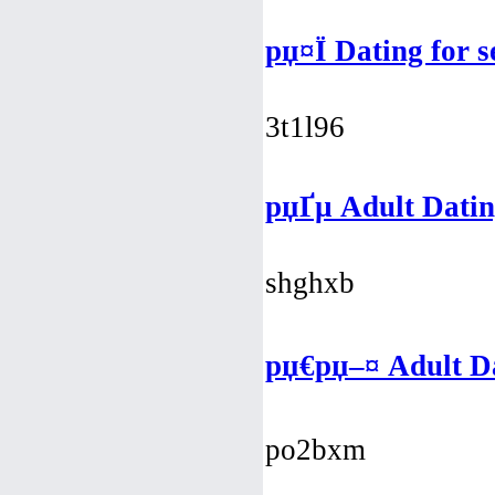
рџ¤Ї Dating for 
3t1l96
рџҐµ Adult Datin
shghxb
рџ€рџ–¤ Adult D
po2bxm