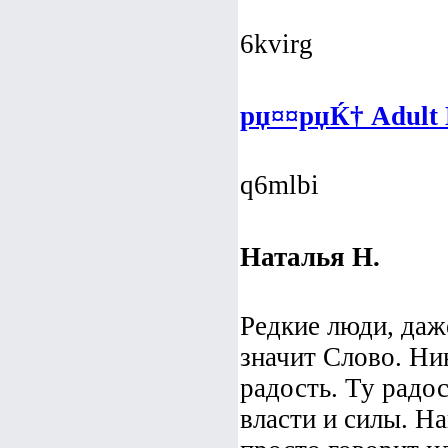
6kvirg
рџ¤¤рџЌ† Adult D
q6mlbi
Наталья Н.
Редкие люди, да
значит Слово. Нин
радость. Ту радос
власти и силы. На