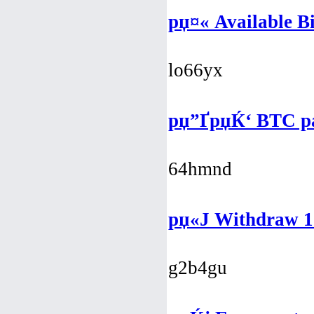
рџ¤« Available Bi
lo66yx
рџ”ҐрџЌ‘ BTC pa
64hmnd
рџ«Ј Withdraw 1.
g2b4gu