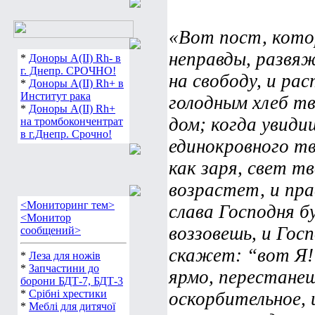
«Вот пост, кото
неправды, развяж
*
Доноры А(ІІ) Rh- в
на свободу, и рас
г. Днепр. СРОЧНО!
*
Доноры А(ІІ) Rh+ в
голодным хлеб тв
Институт рака
*
Доноры А(ІІ) Rh+
дом; когда увидиш
на тромбокончентрат
единокровного тв
в г.Днепр. Срочно!
как заря, свет тв
возрастет, и пра
слава Господня 
<Мониторинг тем>
<Монитор
воззовешь, и Гос
сообщений>
скажет: “вот Я!
*
Леза для ножів
ярмо, перестане
*
Запчастини до
борони БДТ-7, БДТ-3
оскорбительное,
*
Срібні хрестики