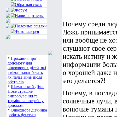
Почему среди люд
Ложь принимается
или вообще не хо
слушают свое сер
искать истину и 
*
Прохання про
информации больш
допомогу для
о хорошей даже н
онкохворих дітей, які
з вікон палат бачать
это делается?!
як палає Київ після
обстрілів
*
Шаманський Діма.
Почему, в послед
Нове страшне
солнечные лучи, в
випробування та
термінова потреба у
вонючие туманы н
допомозі
*
Онкохвора дівчинка