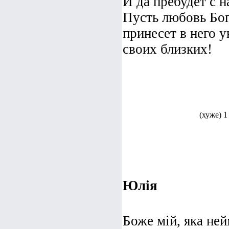
И да пребудет с 
Пусть любовь Бог
принесет в него у
своих близких!
(хуже) 1
Юлія
Боже мій, яка ней