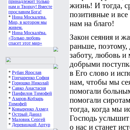
Наша жизнь
жизнь! И тогда, с
принадлежит только
нам и Творцу! Вместе
позитивные и все
прославим Бога!
*
Нина Москалева.
нам на благо!
Мир, в котором мы
живем.
Закон сеяния и жа
*
Нина Москалёва.
«Только любовь
раньше, поэтому, 
спасет этот мир»
заботу, любовь и
добрыми поступка
в Его слово и исп
*
Рубан Ярослав
нам, чтобы мы се
*
Гончаренко София
*
Горюшко Николай
помогали больным
*
Савко Анастасия
*
Панфилов Тимофей
помогали сиротам
*
Азаров-Кобзарь
тогда, когда мы и
Тимофей
*
Ковыренко Ахмед
Господь услышит 
*
Острый Данил
*
Маловик Сергей
о нас и станет и
*
Деревицкий Артур