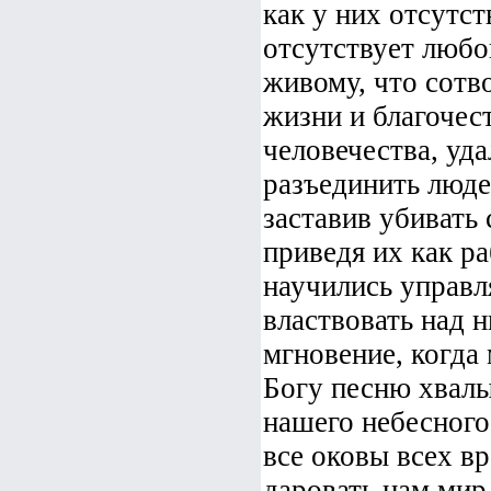
как у них отсутст
отсутствует любо
живому, что сотв
жизни и благочест
человечества, уда
разъединить люде
заставив убивать
приведя их как ра
научились управл
властвовать над н
мгновение, когда 
Богу песню хвалы
нашего небесного,
все оковы всех в
даровать нам мир.