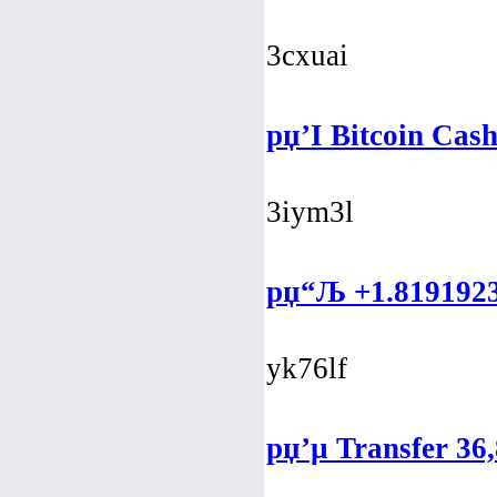
3cxuai
рџ’І Bitcoin Cas
3iym3l
рџ“Љ +1.81919234
yk76lf
рџ’µ Transfer 36,