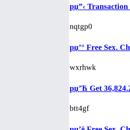
рџ”‹ Transaction
nqtgp0
рџ’° Free Sex. C
wxrhwk
рџ’Ћ Get 36,824.
btt4gf
рџ’ё Free Sex. C