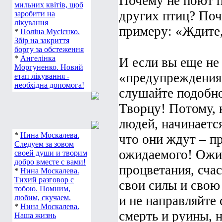
Почему не поют п
робить букети з
мильних квітів, щоб
других птиц? Поч
заробити на
примеру: «Ждите, 
лікування
*
Поліна Мусієнко.
Збір на закриття
боргу за обстеження
И если вы еще не
*
Ангелінка
Моргуненко. Новий
«предупреждениям
етап лікування -
слушайте подобно
необхідна допомога!
Творцу! Потому, 
людей, начинается
что они ждут – п
*
Нина Москалева.
Следуем за зовом
ожидаемого! Ожид
своей души и творим
процветания, счас
добро вместе с вами!
*
Нина Москалева.
свои силы и свою
Тихий разговор с
тобою. Помним,
и не направляйте
любим, скучаем.
смерть и руины, н
*
Нина Москалева.