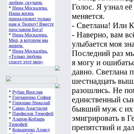
любим, скучаем.
Голос. Я узнал её
*
Нина Москалева.
Наша жизнь
меняется.
принадлежит только
- Светлана! Или 
нам и Творцу! Вместе
прославим Бога!
- Наверно, вам вс
*
Нина Москалева.
Мир, в котором мы
улыбается моя зна
живем.
*
Нина Москалёва.
Последний раз мы 
«Только любовь
я могу и ошибать
спасет этот мир»
давно. Светлана 
шестнадцать выш
разошлись. Не по
*
Рубан Ярослав
*
Гончаренко София
единственный сын
*
Горюшко Николай
бывший муж с их
*
Савко Анастасия
*
Панфилов Тимофей
эмигрировать в Г
*
Азаров-Кобзарь
Тимофей
препятствий и дал
*
Ковыренко Ахмед