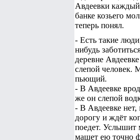
Авдеевки каждый 
банке козьего мол
теперь понял.
- Есть такие люд
нибудь заботиться
деревне Авдеевке
слепой человек. М
пьющий.
- В Авдеевке врод
же он слепой вод
- В Авдеевке нет
дорогу и ждёт ко
поедет. Услышит 
машет ею точно ф