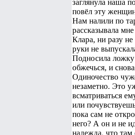
заглянула наша по
повёл эту женщин
Нам налили по тар
рассказывала мне 
Клара, ни разу не
руки не выпускал
Подносила ложку к
обжечься, и снова
Одиночество чужо
незаметно. Это у
всматриваться ему
или почувствуешь 
пока сам не откро
него? А он и не и
надежда, что там