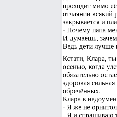
проходит мимо её 
отчаянии всякий 
закрывается и пла
- Почему папа ме
И думаешь, зачем
Ведь дети лучше 
Кстати, Клара, т
осенью, когда ул
обязательно оста
здоровая сильная 
обречённых.
Клара в недоумен
- Я же не орнитол
- Я и спрашиваю т