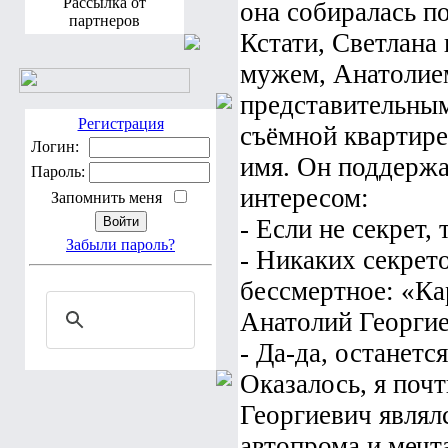
Рассылка от
она собиралась п
партнеров
Кстати, Светлана
мужем, Анатолие
представительным
Регистрация
съёмной квартире
Логин:
имя. Он поддержа
Пароль:
интересом:
Запомнить меня
- Если не секрет, 
Забыли пароль?
- Никаких секрето
бессмертное: «Ка
Анатолий Георгие
- Да-да, останетс
Оказалось, я почт
Георгиевич являл
автопрома и мечт