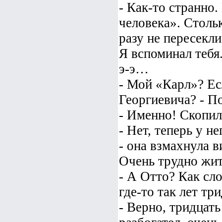
- Как-то странно
человека». Столь
разу не пересекли
Я вспоминал тебя
э-э…
- Мой «Карл»? Ес
Георгиевича? - По
- Именно! Скопил
- Нет, теперь у н
- она взмахнула в
Очень трудно жит
- А Отто? Как сл
где-то так лет тр
- Верно, тридцат