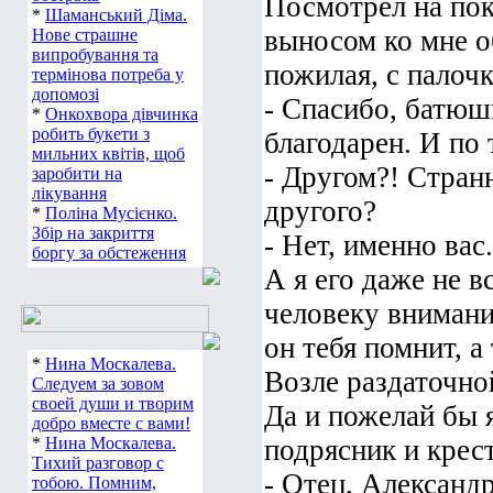
Посмотрел на пок
*
Шаманський Діма.
выносом ко мне о
Нове страшне
випробування та
пожилая, с палочк
термінова потреба у
допомозі
- Спасибо, батюш
*
Онкохвора дівчинка
робить букети з
благодарен. И по
мильних квітів, щоб
- Другом?! Стран
заробити на
лікування
другого?
*
Поліна Мусієнко.
Збір на закриття
- Нет, именно вас.
боргу за обстеження
А я его даже не 
человеку внимани
он тебя помнит, а 
*
Нина Москалева.
Возле раздаточно
Следуем за зовом
своей души и творим
Да и пожелай бы я
добро вместе с вами!
*
Нина Москалева.
подрясник и крест
Тихий разговор с
- Отец, Александр
тобою. Помним,