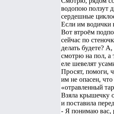
Смотрю, рядом со
водопою ползут д
сердешные циклоф
Если им водички 
Вот втроём подпо
сейчас по стеноч
делать будете? А,
смотрю на пол, а 
еле шевелят усам
Просят, помоги, 
им не опасен, что
«отравленный тара
Взяла крышечку о
и поставила пере
- Я понимаю вас, 