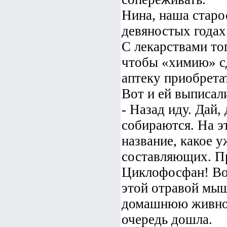
Нина, наша старос
девяностых годах
С лекарствами то
чтобы «химию» сд
аптеку приобрета
Вот и ей выписал
- Назад иду. Дай,
собираются. На э
название, какое у
составляющих. Пр
Циклофосфан! Вот
этой отравой мыш
домашнюю живност
очередь дошла.