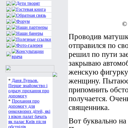
©
Проводив матушк
отправился по св
решил по пути зае
закрываю автомоб
женскую фигурку.
женщину. Пытаюсь
*
Даня Луньов.
Перше знайомство і
припомнить обсто
одразу прохання про
допомогу
получается. Очен
*
Прохання про
священника.
допомогу для
онкохворих дітей, які
з вікон палат бачать
Вот буквально на
як палає Київ після
обстрілів