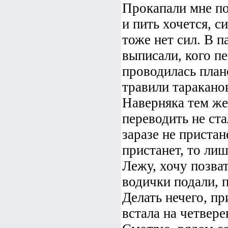
Прокапали мне по
и пить хочется, с
тоже нет сил. В п
выписали, кого пе
проводилась план
травили таракано
Наверняка тем ж
переводить не ста
заразе не пристане
пристанет, то ли
Лежу, хочу позват
водички подали, 
Делать нечего, пр
встала на четвере