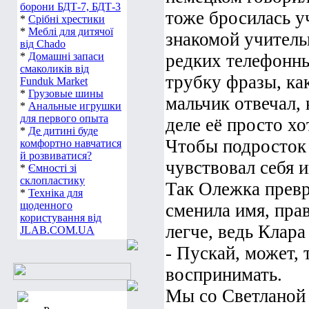
борони БДТ-7, БДТ-3
тоже бросилась у
*
Срібні хрестики
*
Меблі для дитячої
знакомой учитель
від Chado
*
Домашні запаси
редких телефонны
смаколиків від
трубку фразы, как
Funduk Market
*
Грузовые шины
мальчик отвечал,
*
Анальные игрушки
для первого опыта
деле её просто хо
*
Де дитині буде
Чтобы подросток
комфортно навчатися
й розвиватися?
чувствовал себя 
*
Ємності зі
склопластику
Так Олежка превр
*
Техніка для
щоденного
сменила имя, пра
користування від
легче, ведь Клара
JLAB.COM.UA
- Пускай, может, 
воспринимать.
Мы со Светланой п