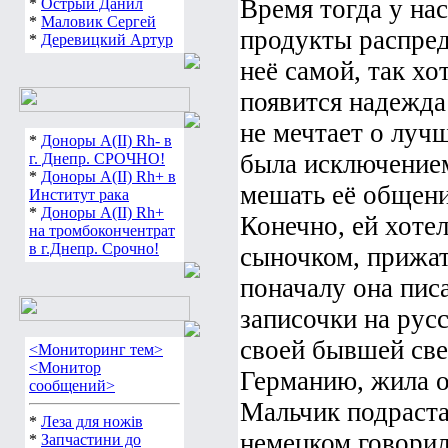
Время тогда у нас
*
Острый Данил
*
Маловик Сергей
продукты распред
*
Деревицкий Артур
неё самой, так хо
появится надежда
не мечтает о луч
*
Доноры А(ІІ) Rh- в
была исключение
г. Днепр. СРОЧНО!
*
Доноры А(ІІ) Rh+ в
мешать её общен
Институт рака
*
Доноры А(ІІ) Rh+
Конечно, ей хотел
на тромбокончентрат
в г.Днепр. Срочно!
сыночком, прижат
поначалу она пис
записочки на русс
своей бывшей све
<Мониторинг тем>
<Монитор
Германию, жила о
сообщений>
Мальчик подраста
*
Леза для ножів
немецком говорил
*
Запчастини до