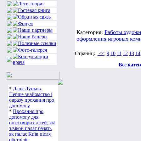
Категория:
Работы художн
оформления игровых комн
Страниц:
<<|
9
10
11
12
13
14
Все катег
*
Даня Луньов.
Перше знайомство і
одразу прохання про
допомогу
*
Прохання про
допомогу для
онкохворих дітей, які
з вікон палат бачать
як палає Київ після
обстрілів