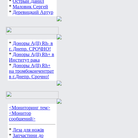
*
Острый Данил
*
Маловик Сергей
*
Деревицкий Артур
*
Доноры А(ІІ) Rh- в
г. Днепр. СРОЧНО!
*
Доноры А(ІІ) Rh+ в
Институт рака
*
Доноры А(ІІ) Rh+
на тромбокончентрат
в г.Днепр. Срочно!
<Мониторинг тем>
<Монитор
сообщений>
*
Леза для ножів
*
Запчастини до