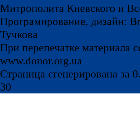
Митрополита Киевского и Вс
Програмирование, дизайн: Br
Тучкова
При перепечатке материала с
www.donor.org.ua
Страница сгенерирована за 0.
30