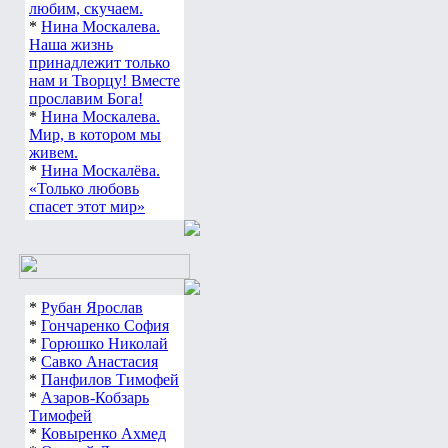
любим, скучаем.
*
Нина Москалева.
Наша жизнь
принадлежит только
нам и Творцу! Вместе
прославим Бога!
*
Нина Москалева.
Мир, в котором мы
живем.
*
Нина Москалёва.
«Только любовь
спасет этот мир»
*
Рубан Ярослав
*
Гончаренко София
*
Горюшко Николай
*
Савко Анастасия
*
Панфилов Тимофей
*
Азаров-Кобзарь
Тимофей
*
Ковыренко Ахмед