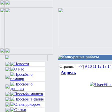
Конкурсные работы
Страниц:
<<|
9
10
11
12
13
14
Апрель