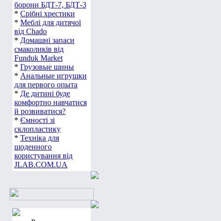
борони БДТ-7, БДТ-3
*
Срібні хрестики
*
Меблі для дитячої
від Chado
*
Домашні запаси
смаколиків від
Funduk Market
*
Грузовые шины
*
Анальные игрушки
для первого опыта
*
Де дитині буде
комфортно навчатися
й розвиватися?
*
Ємності зі
склопластику
*
Техніка для
щоденного
користування від
JLAB.COM.UA