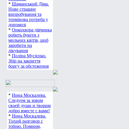
*
Шаманський Діма.
Нове страшне
випробування та
термінова потреба у
допомозі
*
Онкохвора дівчинка
робить букети з
мильних квітів, щоб
заробити на
лікування
*
Поліна Мусієнко.
Збір на закриття
боргу за обстеження
*
Нина Москалева.
Следуем за зовом
своей души и творим
добро вместе с вами!
*
Нина Москалева.
Тихий разговор с
тобою. Помним,