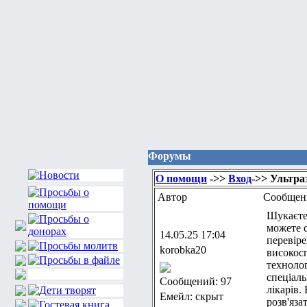
Форумы
О помощи
->>
Вход
->> Ультра
Автор
Сообщен
Шукаєте
можете 
14.05.25 17:04
перевіре
korobka20
високос
технолог
спеціал
Сообщений: 97
лікарів.
Емейл: скрыт
розв'яза