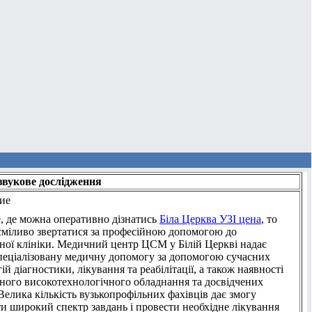
звукове дослідження
ие
, де можна оперативно дізнатись
Біла Церква УЗІ цена
, то
сміливо звертатися за професійною допомогою до
ної клініки. Медичний центр ЦСМ у Білій Церкві надає
пеціалізовану медичну допомогу за допомогою сучасних
ій діагностики, лікування та реабілітації, а також наявності
ьного високотехнологічного обладнання та досвідчених
 Велика кількість вузькопрофільних фахівців дає змогу
ти широкий спектр завдань і провести необхідне лікування