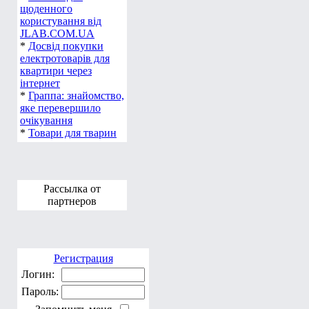
щоденного
користування від
JLAB.COM.UA
*
Досвід покупки
електротоварів для
квартири через
інтернет
*
Граппа: знайомство,
яке перевершило
очікування
*
Товари для тварин
Рассылка от
партнеров
Регистрация
Логин:
Пароль: