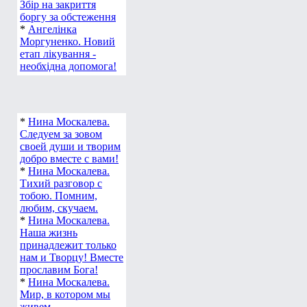
Збір на закриття
боргу за обстеження
*
Ангелінка
Моргуненко. Новий
етап лікування -
необхідна допомога!
*
Нина Москалева.
Следуем за зовом
своей души и творим
добро вместе с вами!
*
Нина Москалева.
Тихий разговор с
тобою. Помним,
любим, скучаем.
*
Нина Москалева.
Наша жизнь
принадлежит только
нам и Творцу! Вместе
прославим Бога!
*
Нина Москалева.
Мир, в котором мы
живем.