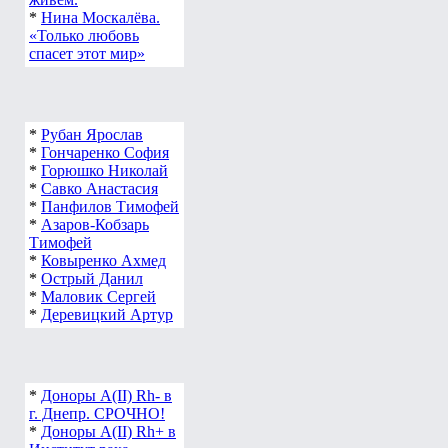
*
Нина Москалёва.
«Только любовь
спасет этот мир»
*
Рубан Ярослав
*
Гончаренко София
*
Горюшко Николай
*
Савко Анастасия
*
Панфилов Тимофей
*
Азаров-Кобзарь
Тимофей
*
Ковыренко Ахмед
*
Острый Данил
*
Маловик Сергей
*
Деревицкий Артур
*
Доноры А(ІІ) Rh- в
г. Днепр. СРОЧНО!
*
Доноры А(ІІ) Rh+ в