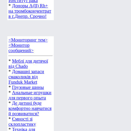
Институт рака
*
Доноры А(ІІ) Rh+
на тромбокончентрат
в г.Днепр. Срочно!
<Мониторинг тем>
<Монитор
сообщений>
*
Меблі для дитячої
від Chado
*
Домашні запаси
смаколиків від
Funduk Market
*
Грузовые шины
*
Анальные игрушки
для первого опыта
*
Де дитині буде
комфортно навчатися
й розвиватися?
*
Ємності зі
склопластику
*
Техніка для