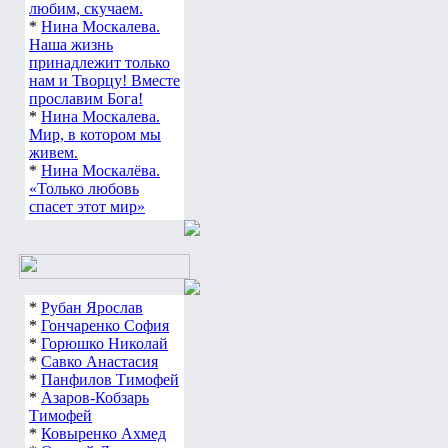
любим, скучаем.
*
Нина Москалева.
Наша жизнь
принадлежит только
нам и Творцу! Вместе
прославим Бога!
*
Нина Москалева.
Мир, в котором мы
живем.
*
Нина Москалёва.
«Только любовь
спасет этот мир»
*
Рубан Ярослав
*
Гончаренко София
*
Горюшко Николай
*
Савко Анастасия
*
Панфилов Тимофей
*
Азаров-Кобзарь
Тимофей
*
Ковыренко Ахмед