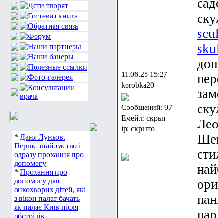
сад
ску
scu
sku
дош
11.06.25 15:27
пер
korobka20
зам
ску
Сообщений: 97
Емейл: скрыт
Лео
ip: скрыто
Шев
*
Даня Луньов.
Перше знайомство і
сти
одразу прохання про
допомогу
най
*
Прохання про
допомогу для
ори
онкохворих дітей, які
пан
з вікон палат бачать
як палає Київ після
пар
обстрілів