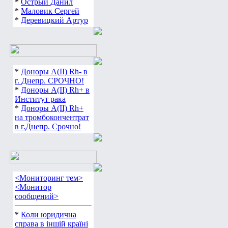
*
Острый Данил
*
Маловик Сергей
*
Деревицкий Артур
*
Доноры А(ІІ) Rh- в
г. Днепр. СРОЧНО!
*
Доноры А(ІІ) Rh+ в
Институт рака
*
Доноры А(ІІ) Rh+
на тромбокончентрат
в г.Днепр. Срочно!
<Мониторинг тем>
<Монитор
сообщений>
*
Коли юридична
справа в іншій країні