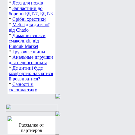
*
Леза для ножів
*
Запчастини до
борони БДТ-7, БДТ-3
*
Срібні хрестики
*
Меблі для дитячої
від Chado
*
Домашні запаси
смаколиків від
Funduk Market
*
Грузовые шины
*
Анальные игрушки
для первого опыта
*
Де дитині буде
комфортно навчатися
й розвиватися?
*
Ємності зі
склопластику
Рассылка от
партнеров