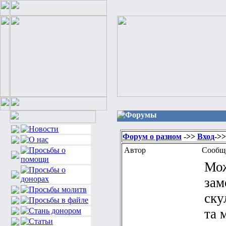
Форумы
Форум о разном
->>
Вход
->
Автор
Сообщ
Мож
зам
ску
та 