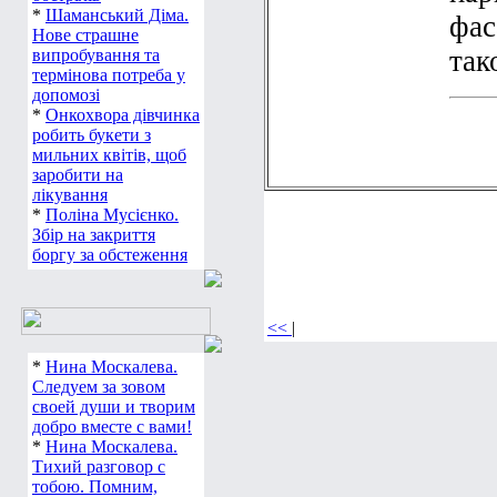
*
Шаманський Діма.
фас
Нове страшне
так
випробування та
термінова потреба у
допомозі
*
Онкохвора дівчинка
робить букети з
мильних квітів, щоб
заробити на
лікування
*
Поліна Мусієнко.
Збір на закриття
боргу за обстеження
<<
|
*
Нина Москалева.
Следуем за зовом
своей души и творим
добро вместе с вами!
*
Нина Москалева.
Тихий разговор с
тобою. Помним,