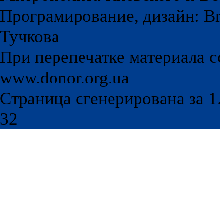
Програмирование, дизайн: Br
Тучкова
При перепечатке материала с
www.donor.org.ua
Страница сгенерирована за 1.
32