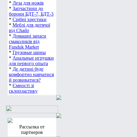
*
Леза для ножів
*
Запчастини до
борони БДТ-7, БДТ-3
*
Срібні хрестики
*
Меблі для дитячої
від Chado
*
Домашні запаси
смаколиків від
Funduk Market
*
Грузовые шины
*
Анальные игрушки
для первого опыта
*
Де дитині буде
комфортно навчатися
й розвиватися?
*
Ємності зі
склопластику
Рассылка от
партнеров