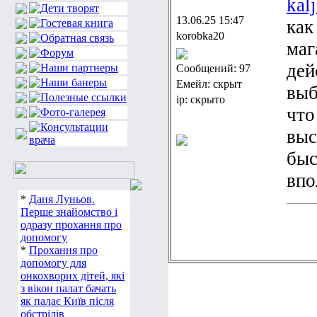
kal
13.06.25 15:47
как
korobka20
маг
дей
Сообщений: 97
Емейл: скрыт
выб
ip: скрыто
что
выс
быс
впо
*
Даня Луньов.
Перше знайомство і
одразу прохання про
допомогу
*
Прохання про
допомогу для
онкохворих дітей, які
з вікон палат бачать
як палає Київ після
обстрілів