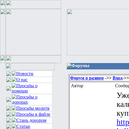
Форумы
Форум о разном
->>
Вход
->
Автор
Сообщ
Уже
кал
куп
htt