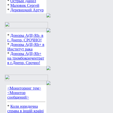
*
Острый Данил
*
Маловик Сергей
*
Деревицкий Артур
*
Доноры А(ІІ) Rh- в
г. Днепр. СРОЧНО!
*
Доноры А(ІІ) Rh+ в
Институт рака
*
Доноры А(ІІ) Rh+
на тромбокончентрат
в г.Днепр. Срочно!
<Мониторинг тем>
<Монитор
сообщений>
*
Коли юридична
справа в іншій країні