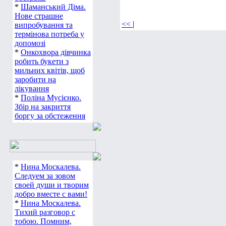
*
Шаманський Діма.
Нове страшне
<<
|
випробування та
термінова потреба у
допомозі
*
Онкохвора дівчинка
робить букети з
мильних квітів, щоб
заробити на
лікування
*
Поліна Мусієнко.
Збір на закриття
боргу за обстеження
*
Нина Москалева.
Следуем за зовом
своей души и творим
добро вместе с вами!
*
Нина Москалева.
Тихий разговор с
тобою. Помним,