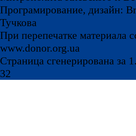
Програмирование, дизайн: Br
Тучкова
При перепечатке материала с
www.donor.org.ua
Страница сгенерирована за 1.
32