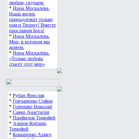
любим, скучаем.
*
Нина Москалева.
Наша жизнь
принадлежит только
нам и Творцу! Вместе
прославим Бога!
*
Нина Москалева.
Мир, в котором мы
живем.
*
Нина Москалёва.
«Только любовь
спасет этот мир»
*
Рубан Ярослав
*
Гончаренко София
*
Горюшко Николай
*
Савко Анастасия
*
Панфилов Тимофей
*
Азаров-Кобзарь
Тимофей
*
Ковыренко Ахмед