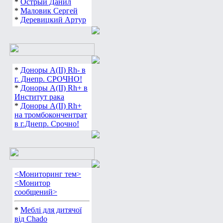
*
Острый Данил
*
Маловик Сергей
*
Деревицкий Артур
*
Доноры А(ІІ) Rh- в
г. Днепр. СРОЧНО!
*
Доноры А(ІІ) Rh+ в
Институт рака
*
Доноры А(ІІ) Rh+
на тромбокончентрат
в г.Днепр. Срочно!
<Мониторинг тем>
<Монитор
сообщений>
*
Меблі для дитячої
від Chado