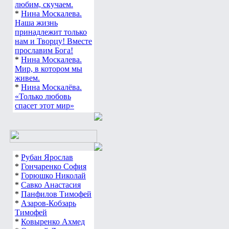
любим, скучаем.
*
Нина Москалева.
Наша жизнь
принадлежит только
нам и Творцу! Вместе
прославим Бога!
*
Нина Москалева.
Мир, в котором мы
живем.
*
Нина Москалёва.
«Только любовь
спасет этот мир»
*
Рубан Ярослав
*
Гончаренко София
*
Горюшко Николай
*
Савко Анастасия
*
Панфилов Тимофей
*
Азаров-Кобзарь
Тимофей
*
Ковыренко Ахмед