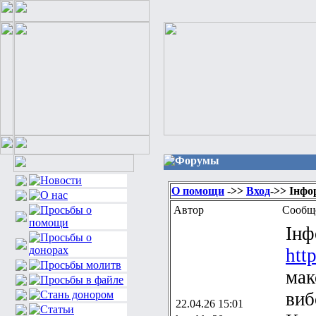
Форумы
О помощи
->>
Вход
->> Інфо
Автор
Сообщ
Інф
htt
мак
виб
22.04.26 15:01