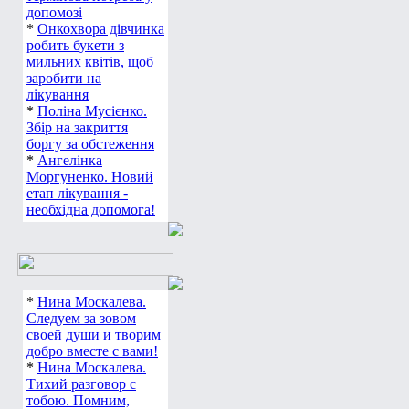
допомозі
*
Онкохвора дівчинка
робить букети з
мильних квітів, щоб
заробити на
лікування
*
Поліна Мусієнко.
Збір на закриття
боргу за обстеження
*
Ангелінка
Моргуненко. Новий
етап лікування -
необхідна допомога!
*
Нина Москалева.
Следуем за зовом
своей души и творим
добро вместе с вами!
*
Нина Москалева.
Тихий разговор с
тобою. Помним,