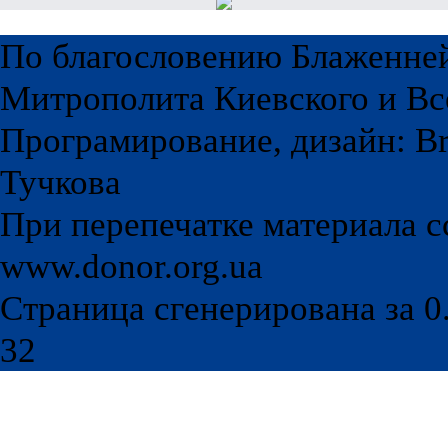
По благословению Блаженне
Митрополита Киевского и Вс
Програмирование, дизайн: Br
Тучкова
При перепечатке материала с
www.donor.org.ua
Страница сгенерирована за 0.
32