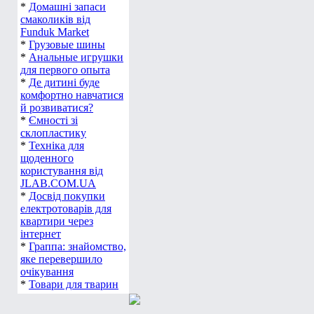
*
Домашні запаси
смаколиків від
Funduk Market
*
Грузовые шины
*
Анальные игрушки
для первого опыта
*
Де дитині буде
комфортно навчатися
й розвиватися?
*
Ємності зі
склопластику
*
Техніка для
щоденного
користування від
JLAB.COM.UA
*
Досвід покупки
електротоварів для
квартири через
інтернет
*
Граппа: знайомство,
яке перевершило
очікування
*
Товари для тварин