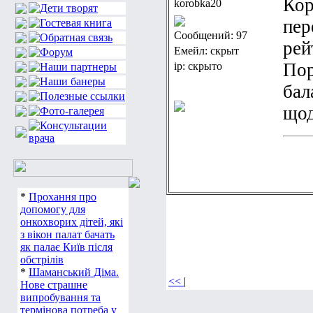
Кор
korobka20
пер
Сообщений: 97
рей
Емейл: скрыт
Пор
ip: скрыто
бал
щод
*
Прохання про
допомогу для
онкохворих дітей, які
з вікон палат бачать
як палає Київ після
обстрілів
*
Шаманський Діма.
<<
|
Нове страшне
випробування та
термінова потреба у