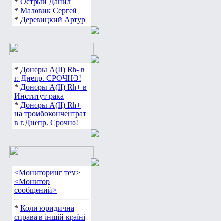
*
Острый Данил
*
Маловик Сергей
*
Деревицкий Артур
*
Доноры А(ІІ) Rh- в
г. Днепр. СРОЧНО!
*
Доноры А(ІІ) Rh+ в
Институт рака
*
Доноры А(ІІ) Rh+
на тромбокончентрат
в г.Днепр. Срочно!
<Мониторинг тем>
<Монитор
сообщений>
*
Коли юридична
справа в іншій країні