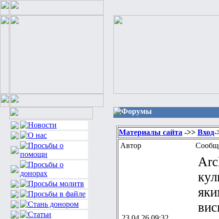
Форумы
Материалы сайта
->>
Вход
-
Автор
Сообщ
Arc
кул
яки
вис
23.04.26 09:32