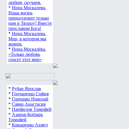
любим, скучаем.
*
Нина Москалева.
Наша жизнь
принадлежит только
нам и Творцу! Вместе
прославим Бога!
*
Нина Москалева.
Мир, в котором мы
живем.
*
Нина Москалёва.
«Только любовь
спасет этот мир»
*
Рубан Ярослав
*
Гончаренко София
*
Горюшко Николай
*
Савко Анастасия
*
Панфилов Тимофей
*
Азаров-Кобзарь
Тимофей
*
Ковыренко Ахмед