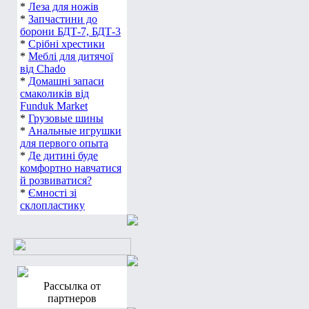
*
Леза для ножів
*
Запчастини до
борони БДТ-7, БДТ-3
*
Срібні хрестики
*
Меблі для дитячої
від Chado
*
Домашні запаси
смаколиків від
Funduk Market
*
Грузовые шины
*
Анальные игрушки
для первого опыта
*
Де дитині буде
комфортно навчатися
й розвиватися?
*
Ємності зі
склопластику
Рассылка от
партнеров