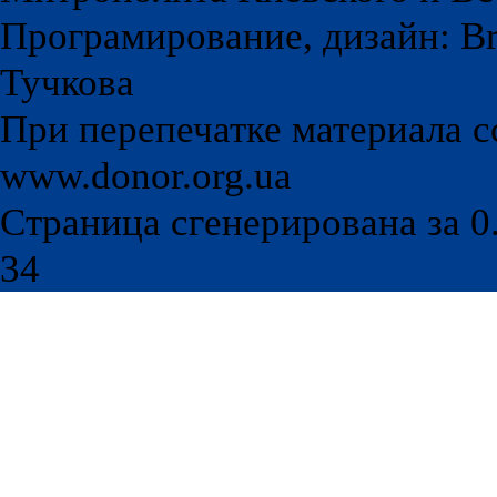
Програмирование, дизайн: Br
Тучкова
При перепечатке материала с
www.donor.org.ua
Страница сгенерирована за 0.
34