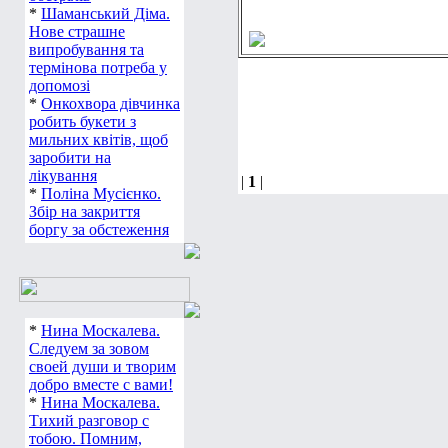
*
Шаманський Діма.
Нове страшне
випробування та
термінова потреба у
допомозі
*
Онкохвора дівчинка
робить букети з
мильних квітів, щоб
заробити на
лікування
|
1
|
*
Поліна Мусієнко.
Збір на закриття
боргу за обстеження
*
Нина Москалева.
Следуем за зовом
своей души и творим
добро вместе с вами!
*
Нина Москалева.
Тихий разговор с
тобою. Помним,