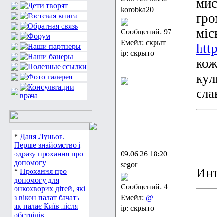
мис
korobka20
гро
міс
Сообщений: 97
Емейл: скрыт
http
ip: скрыто
кож
кул
сла
*
Даня Луньов.
Перше знайомство і
одразу прохання про
09.06.26 18:20
допомогу
segor
Инт
*
Прохання про
допомогу для
Сообщений: 4
онкохворих дітей, які
з вікон палат бачать
Емейл:
@
як палає Київ після
ip: скрыто
обстрілів