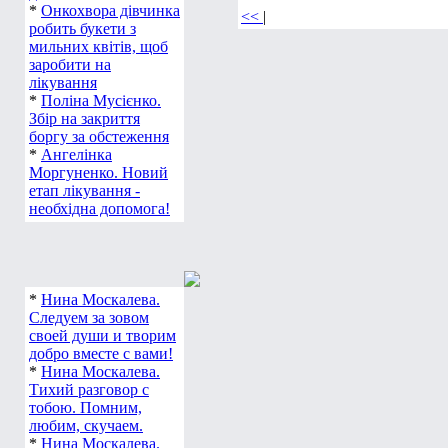
*
Онкохвора дівчинка
<<
|
робить букети з
мильних квітів, щоб
заробити на
лікування
*
Поліна Мусієнко.
Збір на закриття
боргу за обстеження
*
Ангелінка
Моргуненко. Новий
етап лікування -
необхідна допомога!
*
Нина Москалева.
Следуем за зовом
своей души и творим
добро вместе с вами!
*
Нина Москалева.
Тихий разговор с
тобою. Помним,
любим, скучаем.
*
Нина Москалева.