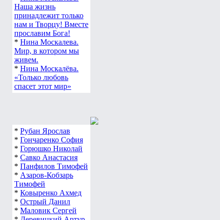
Наша жизнь
принадлежит только
нам и Творцу! Вместе
прославим Бога!
*
Нина Москалева.
Мир, в котором мы
живем.
*
Нина Москалёва.
«Только любовь
спасет этот мир»
*
Рубан Ярослав
*
Гончаренко София
*
Горюшко Николай
*
Савко Анастасия
*
Панфилов Тимофей
*
Азаров-Кобзарь
Тимофей
*
Ковыренко Ахмед
*
Острый Данил
*
Маловик Сергей
*
Деревицкий Артур