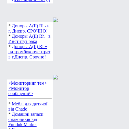
*
Доноры А(ІІ) Rh- в
г. Днепр. СРОЧНО!
*
Доноры А(ІІ) Rh+ в
Институт рака
*
Доноры А(ІІ) Rh+
на тромбокончентрат
в г.Днепр. Срочно!
<Мониторинг тем>
<Монитор
сообщений>
*
Меблі для дитячої
від Chado
*
Домашні запаси
смаколиків від
Funduk Market