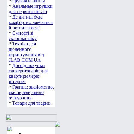
*
Грузовые шины
*
Анальные игрушки
для первого опыта
*
Де дитині буде
комфортно навчатися
й розвиватися?
*
Ємності зі
склопластику
*
Техніка для
щоденного
користування від
JLAB.COM.UA
*
Досвід покупки
електротоварів для
квартири через
інтернет
*
Граппа: знайомство,
яке перевершило
очікування
*
Товари для тварин