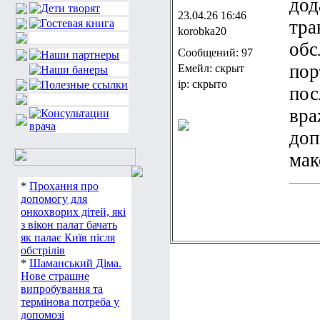
дод
23.04.26 16:46
тра
korobka20
обс
Сообщений: 97
пор
Емейл: скрыт
ip: скрыто
пос
вра
доп
мак
*
Прохання про
допомогу для
онкохворих дітей, які
з вікон палат бачать
як палає Київ після
обстрілів
*
Шаманський Діма.
Нове страшне
випробування та
термінова потреба у
допомозі