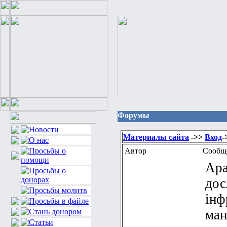
Форумы
Материалы сайта
->>
Вход
-
Автор
Сообщ
Apa
дос
інф
ман