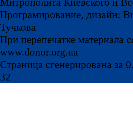
Митрополита Киевского и Вс
Програмирование, дизайн: Br
Тучкова
При перепечатке материала с
www.donor.org.ua
Страница сгенерирована за 0.
32