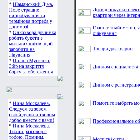
*
Шаманський Діма.
Досвід покупки елект
Нове страшне
квартири через інтер
випробування та
термінова потреба у
допомозі
Граппа: знайомство, 
*
Онкохвора дівчинка
очікування
робить букети з
мильних квітів, щоб
Товари для тварин
заробити на
лікування
*
Поліна Мусієнко.
Збір на закриття
Диплом специалиста
боргу за обстеження
Диплом с регистраци
Помогите выбрать мо
*
Нина Москалева.
Следуем за зовом
своей души и творим
добро вместе с вами!
Профессиональное об
*
Нина Москалева.
Тихий разговор с
тобою. Помним,
Москітні сітки