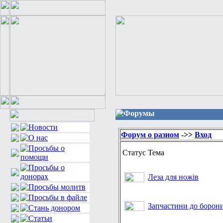
Форумы
Форум о разном
->>
Вход
Статус
Тема
Леза для ножів
Запчастини до борон