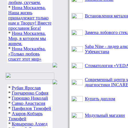
любим, скучаем.
*
Нина Москалева.
Наша жизнь
Встановлення метало
принадлежит только
нам и Творцу! Вместе
прославим Бога!
Замена лобового стек
*
Нина Москалева.
Мир, в котором мы
живем.
Saba Nine - лидер ал
*
Нина Москалёва.
Узбекистана
«Только любовь
спасет этот мир»
Стоматология «VED
Современный центр 
диагностики INCAR
*
Рубан Ярослав
*
Гончаренко София
*
Горюшко Николай
Купить диплом
*
Савко Анастасия
*
Панфилов Тимофей
*
Азаров-Кобзарь
Модульный магазин
Тимофей
*
Ковыренко Ахмед