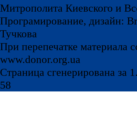
Митрополита Киевского и Вс
Програмирование, дизайн: Br
Тучкова
При перепечатке материала с
www.donor.org.ua
Страница сгенерирована за 1.
58