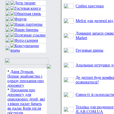
Срібні хрестики
Меблі для дитячої від
Домашні запаси смако
Market
Грузовые шины
Анальные игрушки дл
*
Даня Луньов.
Перше знайомство і
Де дитині буде комфо
одразу прохання про
розвиватися?
допомогу
*
Прохання про
допомогу для
Ємності зі склопласт
онкохворих дітей, які
з вікон палат бачать
Техніка для щоденног
як палає Київ після
JLAB.COM.UA
обстрілів