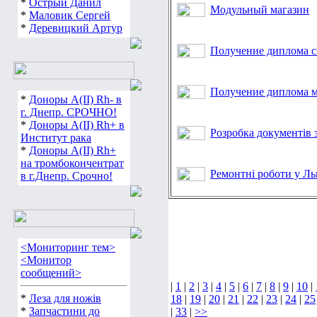
*
Острый Данил
Модульный магазин
*
Маловик Сергей
*
Деревицкий Артур
Получение диплома с
Получение диплома м
*
Доноры А(ІІ) Rh- в
г. Днепр. СРОЧНО!
*
Доноры А(ІІ) Rh+ в
Розробка документів 
Институт рака
*
Доноры А(ІІ) Rh+
на тромбокончентрат
Ремонтні роботи у Ль
в г.Днепр. Срочно!
<Мониторинг тем>
<Монитор
сообщений>
|
1
|
2
|
3
|
4
|
5
|
6
|
7
|
8
|
9
|
10
|
*
Леза для ножів
18
|
19
|
20
|
21
|
22
|
23
|
24
|
25
*
Запчастини до
|
33
|
>>