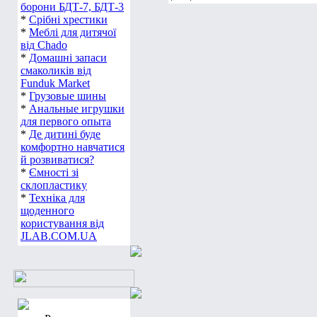
борони БДТ-7, БДТ-3
*
Срібні хрестики
*
Меблі для дитячої
від Chado
*
Домашні запаси
смаколиків від
Funduk Market
*
Грузовые шины
*
Анальные игрушки
для первого опыта
*
Де дитині буде
комфортно навчатися
й розвиватися?
*
Ємності зі
склопластику
*
Техніка для
щоденного
користування від
JLAB.COM.UA