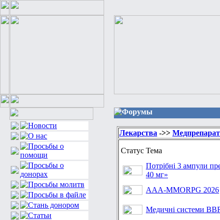
Форумы
Лекарства
->>
Медпрепара
Статус
Тема
Потрібні 3 ампули п
40 мг»
ААА-MMORPG 2026
Медичні системи B