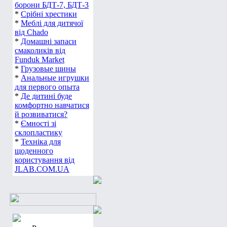
борони БДТ-7, БДТ-3
*
Срібні хрестики
*
Меблі для дитячої
від Chado
*
Домашні запаси
смаколиків від
Funduk Market
*
Грузовые шины
*
Анальные игрушки
для первого опыта
*
Де дитині буде
комфортно навчатися
й розвиватися?
*
Ємності зі
склопластику
*
Техніка для
щоденного
користування від
JLAB.COM.UA