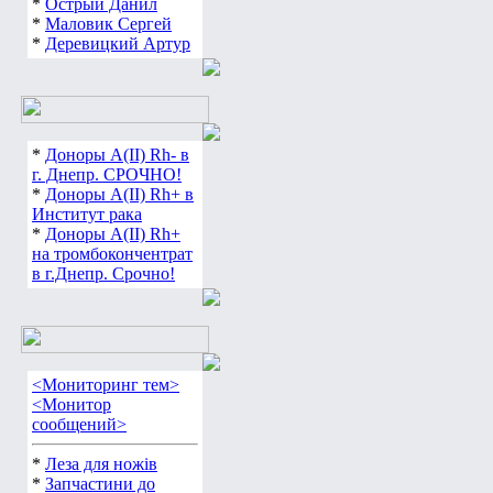
*
Острый Данил
*
Маловик Сергей
*
Деревицкий Артур
*
Доноры А(ІІ) Rh- в
г. Днепр. СРОЧНО!
*
Доноры А(ІІ) Rh+ в
Институт рака
*
Доноры А(ІІ) Rh+
на тромбокончентрат
в г.Днепр. Срочно!
<Мониторинг тем>
<Монитор
сообщений>
*
Леза для ножів
*
Запчастини до