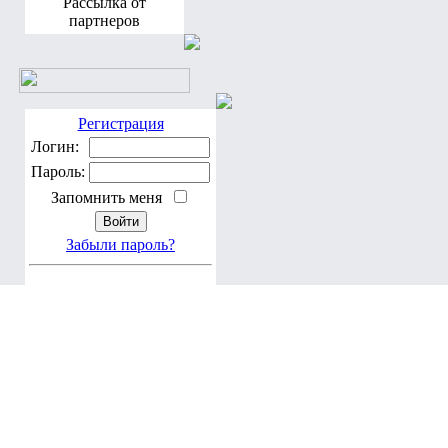
Рассылка от
партнеров
Регистрация
Логин:
Пароль:
Запомнить меня
Забыли пароль?
По благословению Блаженнейшего Владимира, Митрополита Ки
Програмирование, дизайн: Brusilovsky A. & Мария Тучкова