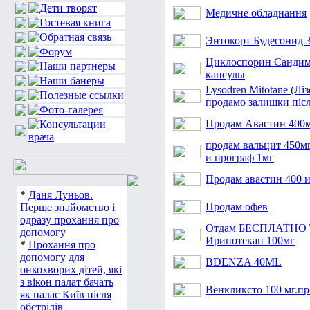
Медичне обладнання
Энтокорт Будесонид 
Циклоспорин Сандим
капсулы
Lysodren Mitotane (Лі
продамо залишки післ
Продам Авастин 400
продам вальцит 450м
и програф 1мг
Продам авастин 400 и
*
Даня Луньов.
Продам офев
Перше знайомство і
одразу прохання про
Отдам БЕСПЛАТНО Т
допомогу
Иринотекан 100мг
*
Прохання про
допомогу для
BDENZA 40ML
онкохворих дітей, які
з вікон палат бачать
Венкликсто 100 мг.пр
як палає Київ після
обстрілів