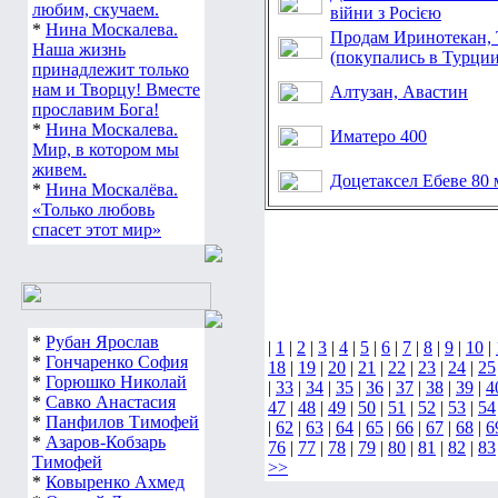
любим, скучаем.
війни з Росією
*
Нина Москалева.
Продам Иринотекан, 
Наша жизнь
(покупались в Турции
принадлежит только
нам и Творцу! Вместе
Алтузан, Авастин
прославим Бога!
*
Нина Москалева.
Иматеро 400
Мир, в котором мы
живем.
Доцетаксел Ебеве 80 
*
Нина Москалёва.
«Только любовь
спасет этот мир»
*
Рубан Ярослав
|
1
|
2
|
3
|
4
|
5
|
6
|
7
|
8
|
9
|
10
|
*
Гончаренко София
18
|
19
|
20
|
21
|
22
|
23
|
24
|
25
*
Горюшко Николай
|
33
|
34
|
35
|
36
|
37
|
38
|
39
|
4
*
Савко Анастасия
47
|
48
|
49
|
50
|
51
|
52
|
53
|
54
*
Панфилов Тимофей
|
62
|
63
|
64
|
65
|
66
|
67
|
68
|
6
*
Азаров-Кобзарь
76
|
77
|
78
|
79
|
80
|
81
|
82
|
83
Тимофей
>>
*
Ковыренко Ахмед