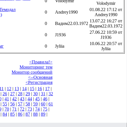
0
Volodymir
Volodymir
Темодал
01.08.22 17:12 от
0
Andrey1990
)
Andrey1990
13.07.22 16:27 от
0
Вадим22.03.1972
Вадим22.03.1972
27.06.22 10:59 от
0
J1936
J1936
10.06.22 20:57 от
мг
0
Jyliia
Jyliia
<Правила!>
Мониторинг тем
Монитор сообщений
<--Основная
<Регистрация
11
|
12
|
13
|
14
|
15
|
16
|
17
|
|
26
|
27
|
28
|
29
|
30
|
31
|
32
0
|
41
|
42
|
43
|
44
|
45
|
46
|
|
55
|
56
|
57
|
58
|
59
|
60
|
61
9
|
70
|
71
|
72
|
73
|
74
|
75
|
|
84
|
85
|
86
|
87
|
88
|
89
|