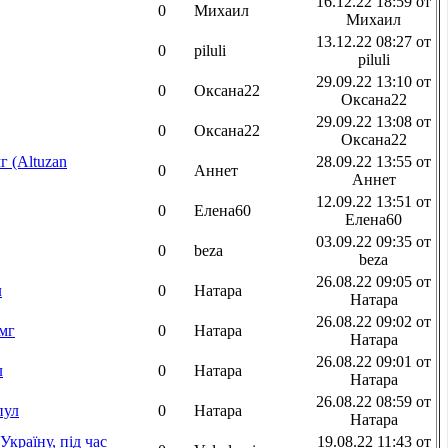
16.12.22 18:59 от
0
Михаил
Михаил
13.12.22 08:27 от
0
piluli
piluli
29.09.22 13:10 от
0
Оксана22
Оксана22
29.09.22 13:08 от
0
Оксана22
Оксана22
 (Altuzan
28.09.22 13:55 от
0
Аннет
Аннет
12.09.22 13:51 от
0
Елена60
Елена60
03.09.22 09:35 от
0
beza
beza
26.08.22 09:05 от
л
0
Натара
Натара
26.08.22 09:02 от
 мг
0
Натара
Натара
26.08.22 09:01 от
л
0
Натара
Натара
26.08.22 08:59 от
пул
0
Натара
Натара
Україну, під час
19.08.22 11:43 от