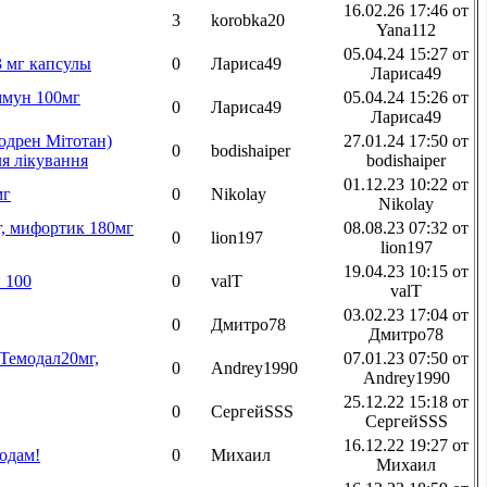
16.02.26 17:46 от
3
korobka20
Yana112
05.04.24 15:27 от
3 мг капсулы
0
Лариса49
Лариса49
мун 100мг
05.04.24 15:26 от
0
Лариса49
Лариса49
зодрен Мітотан)
27.01.24 17:50 от
0
bodishaiper
я лікування
bodishaiper
01.12.23 10:22 от
мг
0
Nikolay
Nikolay
г, мифортик 180мг
08.08.23 07:32 от
0
lion197
lion197
19.04.23 10:15 от
 100
0
valT
valT
03.02.23 17:04 от
0
Дмитро78
Дмитро78
емодал20мг,
07.01.23 07:50 от
0
Andrey1990
Andrey1990
25.12.22 15:18 от
0
СергейSSS
СергейSSS
16.12.22 19:27 от
одам!
0
Михаил
Михаил