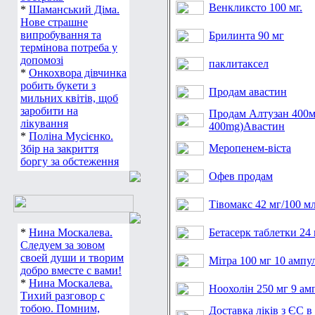
Венкликсто 100 мг.
*
Шаманський Діма.
Нове страшне
випробування та
Брилинта 90 мг
термінова потреба у
допомозі
паклитаксел
*
Онкохвора дівчинка
робить букети з
Продам авастин
мильних квітів, щоб
заробити на
Продам Алтузан 400мг
лікування
400mg)Авастин
*
Поліна Мусієнко.
Меропенем-віста
Збір на закриття
боргу за обстеження
Офев продам
Тівомакс 42 мг/100 м
*
Нина Москалева.
Бетасерк таблетки 24
Следуем за зовом
своей души и творим
Мітра 100 мг 10 ампу
добро вместе с вами!
*
Нина Москалева.
Ноохолін 250 мг 9 ам
Тихий разговор с
тобою. Помним,
Доставка ліків з ЄС в 