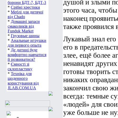
душой и злыми по
борони БДТ-7, БДТ-3
*
Срібні хрестики
этого часа, чтоб
*
Меблі для дитячої
від Chado
наконец проявить
*
Домашні запаси
также проявился в
смаколиків від
Funduk Market
*
Грузовые шины
Лукавый знал его
*
Анальные игрушки
для первого опыта
его в предательст
*
Де дитині буде
злее, ещё более 
комфортно навчатися
й розвиватися?
ненавидят других
*
Ємності зі
склопластику
готовы творить с
*
Техніка для
никаких оправдан
щоденного
користування від
закончил свою жи
JLAB.COM.UA
всегда: темные с
«людей» для своих
уже больше не ну