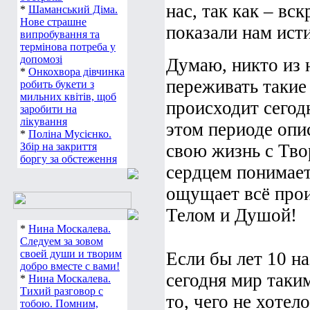
нас, так как – в
*
Шаманський Діма.
Нове страшне
показали нам ист
випробування та
термінова потреба у
допомозі
Думаю, никто из 
*
Онкохвора дівчинка
переживать такие 
робить букети з
мильних квітів, щоб
происходит сегодн
заробити на
лікування
этом периоде опи
*
Поліна Мусієнко.
Збір на закриття
свою жизнь с Тво
боргу за обстеження
сердцем понимает
ощущает всё прои
Телом и Душой!
*
Нина Москалева.
Следуем за зовом
своей души и творим
Если бы лет 10 на
добро вместе с вами!
сегодня мир таким
*
Нина Москалева.
Тихий разговор с
то, чего не хотел
тобою. Помним,