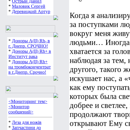
*
Острый Данил
*
Маловик Сергей
*
Деревицкий Артур
Когда я анализир
за поступками люд
вокруг меня живу
людьми… Иногда я
*
Доноры А(ІІ) Rh- в
г. Днепр. СРОЧНО!
хватается за голо
*
Доноры А(ІІ) Rh+ в
Институт рака
наблюдая за тем, 
*
Доноры А(ІІ) Rh+
на тромбокончентрат
другого, такого ж
в г.Днепр. Срочно!
искушает нас, а «
как ему поступат
которых была све
<Мониторинг тем>
добрее и светлее,
<Монитор
сообщений>
продолжают твор
открывают Ему св
*
Леза для ножів
*
Запчастини до