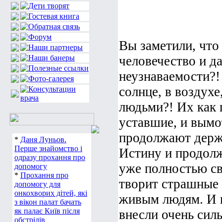
Вы заметили, что 
человечество и д
неузнаваемости?!
солнце, в воздухе
людьми?! Их как 
уставшие, и вым
продолжают держ
*
Даня Луньов.
Перше знайомство і
Истину и продолж
одразу прохання про
уже полностью св
допомогу
*
Прохання про
творит страшные 
допомогу для
онкохворих дітей, які
живым людям. И и
з вікон палат бачать
як палає Київ після
внесли очень сил
обстрілів