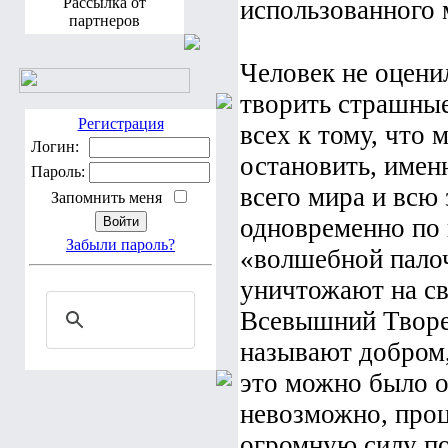
Рассылка от
использованного 
партнеров
Человек не оцени
творить страшные
Регистрация
всех к тому, что 
Логин:
остановить, имен
Пароль:
всего мира и всю
Запомнить меня
одновременно по 
Забыли пароль?
«волшебной палоч
уничтожают на св
Всевышний Творец
называют добром, 
это можно было о
невозможно, про
огромную силу по