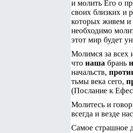
и молить Его о пр
своих близких и р
которых живем и 
необходимо молит
этот мир будет ун
Молимся за всех 
что
наша
брань
н
начальств,
проти
тьмы века сего,
п
(Послание к Ефес
Молитесь и говор
всегда и везде на
Самое страшное д