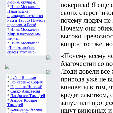
любим, скучаем.
поверила! Я еще 
*
Нина Москалева.
своих сверстнико
Наша жизнь
принадлежит только
почему людям не 
нам и Творцу! Вместе
прославим Бога!
Почему они обиж
*
Нина Москалева.
Мир, в котором мы
высоко превознос
живем.
вопрос тот же, н
*
Нина Москалёва.
«Только любовь
спасет этот мир»
«Почему всему че
благочестии со в
Люди довели все ж
*
Рубан Ярослав
природа уже не в
*
Гончаренко София
виноваты в том, 
*
Горюшко Николай
*
Савко Анастасия
вредительством, 
*
Панфилов Тимофей
*
Азаров-Кобзарь
запустили процес
Тимофей
ищут виновных и 
*
Ковыренко Ахмед