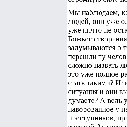
Мы наблюдаем, к
людей, они уже о
уже ничто не ост
Божьего творения
задумываются о т
перешли ту челов
сложно назвать л
это уже полное р
стать такими? Ил
ситуация и они в
думаете? А ведь 
наворованное у н
преступников, пре
золотой Антилопе,