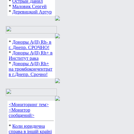
*
Острый Данил
*
Маловик Сергей
*
Деревицкий Артур
*
Доноры А(ІІ) Rh- в
г. Днепр. СРОЧНО!
*
Доноры А(ІІ) Rh+ в
Институт рака
*
Доноры А(ІІ) Rh+
на тромбокончентрат
в г.Днепр. Срочно!
<Мониторинг тем>
<Монитор
сообщений>
*
Коли юридична
справа в іншій країні