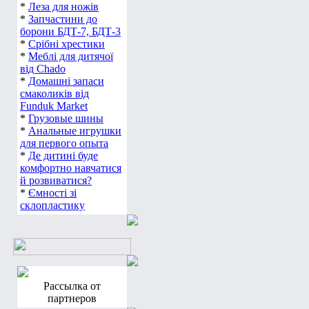
*
Леза для ножів
*
Запчастини до
борони БДТ-7, БДТ-3
*
Срібні хрестики
*
Меблі для дитячої
від Chado
*
Домашні запаси
смаколиків від
Funduk Market
*
Грузовые шины
*
Анальные игрушки
для первого опыта
*
Де дитині буде
комфортно навчатися
й розвиватися?
*
Ємності зі
склопластику
Рассылка от
партнеров