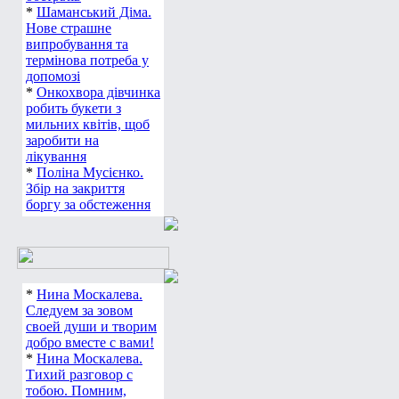
*
Шаманський Діма.
Нове страшне
випробування та
термінова потреба у
допомозі
*
Онкохвора дівчинка
робить букети з
мильних квітів, щоб
заробити на
лікування
*
Поліна Мусієнко.
Збір на закриття
боргу за обстеження
*
Нина Москалева.
Следуем за зовом
своей души и творим
добро вместе с вами!
*
Нина Москалева.
Тихий разговор с
тобою. Помним,