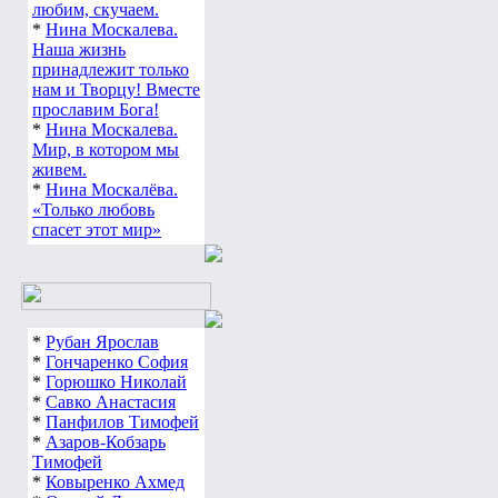
любим, скучаем.
*
Нина Москалева.
Наша жизнь
принадлежит только
нам и Творцу! Вместе
прославим Бога!
*
Нина Москалева.
Мир, в котором мы
живем.
*
Нина Москалёва.
«Только любовь
спасет этот мир»
*
Рубан Ярослав
*
Гончаренко София
*
Горюшко Николай
*
Савко Анастасия
*
Панфилов Тимофей
*
Азаров-Кобзарь
Тимофей
*
Ковыренко Ахмед