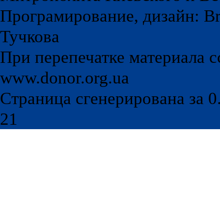
Програмирование, дизайн: Br
Тучкова
При перепечатке материала с
www.donor.org.ua
Страница сгенерирована за 0.
21