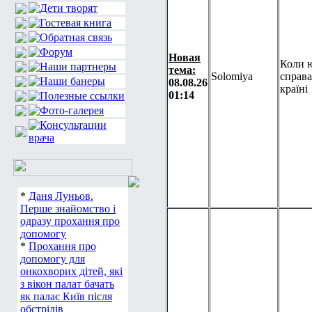
Новая
Коли 
тема:
Solomiya
справа
08.08.26
країні
01:14
*
Даня Луньов.
Перше знайомство і
одразу прохання про
допомогу
*
Прохання про
допомогу для
онкохворих дітей, які
з вікон палат бачать
як палає Київ після
обстрілів