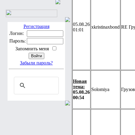
05.08.26
Регистрация
xkristinaxbond
RE Гр
01:01
Логин:
Пароль:
Запомнить меня
Забыли пароль?
Новая
тема:
Solomiya
Грузо
05.08.26
00:54