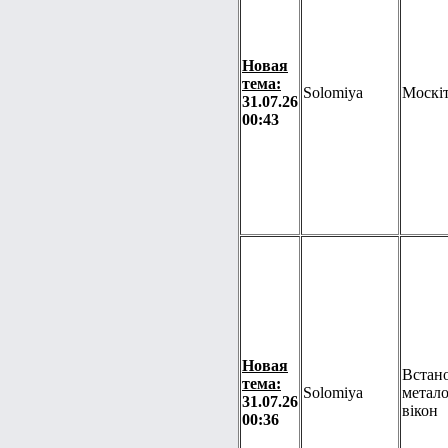
Новая
тема:
Solomiya
Москіт
31.07.26
00:43
Новая
Встан
тема:
Solomiya
метал
31.07.26
вікон
00:36