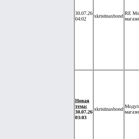
30.07.26
RE Мо
xkristinaxbond
04:02
магаз
Новая
тема:
Модул
xkristinaxbond
30.07.26
магаз
03:03