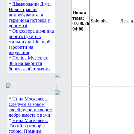
*
Шаманський Діма.
Нове страшне
Новая
випробування та
тема:
термінова потреба у
Solomiya
Леза д
07.08.26
допомозі
04:08
*
Онкохвора дівчинка
робить букети з
мильних квітів, щоб
заробити на
лікування
*
Поліна Мусієнко.
Збір на закриття
боргу за обстеження
*
Нина Москалева.
Следуем за зовом
своей души и творим
добро вместе с вами!
*
Нина Москалева.
Тихий разговор с
тобою. Помним,