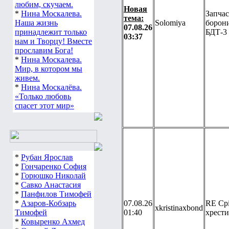
любим, скучаем.
Новая
*
Нина Москалева.
Запча
тема:
Наша жизнь
Solomiya
борон
07.08.26
принадлежит только
БДТ-3
03:37
нам и Творцу! Вместе
прославим Бога!
*
Нина Москалева.
Мир, в котором мы
живем.
*
Нина Москалёва.
«Только любовь
спасет этот мир»
*
Рубан Ярослав
*
Гончаренко София
*
Горюшко Николай
*
Савко Анастасия
*
Панфилов Тимофей
*
Азаров-Кобзарь
07.08.26
RE Срі
xkristinaxbond
Тимофей
01:40
хрест
*
Ковыренко Ахмед