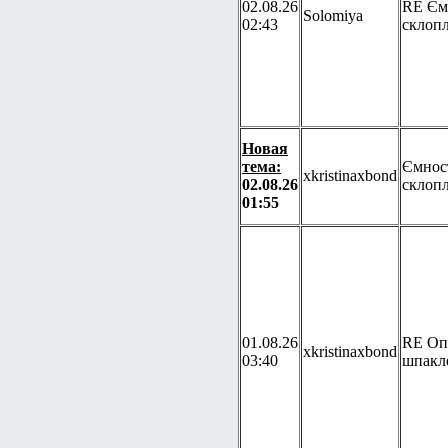
02.08.26
RE Ємн
Solomiya
02:43
склоп
Новая
тема:
Ємност
xkristinaxbond
02.08.26
склоп
01:55
01.08.26
RE Оп
xkristinaxbond
03:40
шпакл