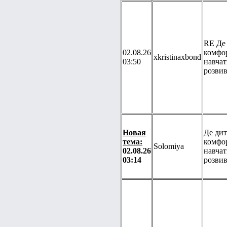
RE Де 
02.08.26
комфо
xkristinaxbond
03:50
навчат
розвив
Новая
Де дит
тема:
комфо
Solomiya
02.08.26
навчат
03:14
розвив