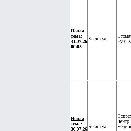
Новая
тема:
Стома
Solomiya
31.07.26
«VED
00:03
Совре
Новая
центр
тема:
Solomiya
медиц
30.07.26