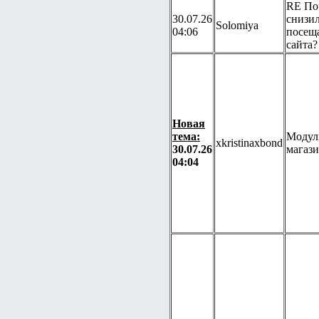
RE По
30.07.26
снизил
Solomiya
04:06
посещ
сайта?
Новая
тема:
Модул
xkristinaxbond
30.07.26
магаз
04:04