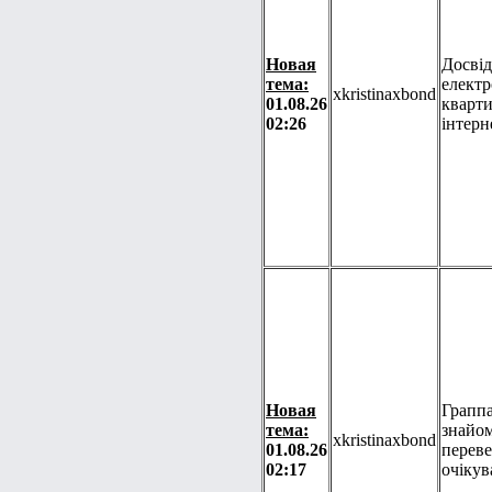
Новая
Досві
тема:
електр
xkristinaxbond
01.08.26
кварти
02:26
інтерн
Новая
Граппа
тема:
знайом
xkristinaxbond
01.08.26
перев
02:17
очікув