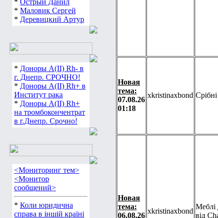
*
Острый Данил
*
Маловик Сергей
*
Деревицкий Артур
*
Доноры А(ІІ) Rh- в
г. Днепр. СРОЧНО!
Новая
*
Доноры А(ІІ) Rh+ в
тема:
Институт рака
xkristinaxbond
Срібні
07.08.26
*
Доноры А(ІІ) Rh+
01:18
на тромбокончентрат
в г.Днепр. Срочно!
<Мониторинг тем>
<Монитор
сообщений>
Новая
*
Коли юридична
тема:
Меблі 
xkristinaxbond
справа в іншій країні
06.08.26
від Ch