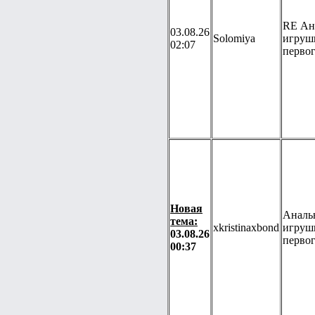
RE Ан
03.08.26
Solomiya
игруш
02:07
перво
Новая
Аналь
тема:
xkristinaxbond
игруш
03.08.26
перво
00:37