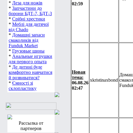
*
Леза для ножів
02:59
*
Запчастини до
борони БДТ-7, БДТ-3
*
Срібні хрестики
*
Меблі для дитячої
від Chado
*
Домашні запаси
смаколиків від
Funduk Market
*
Грузовые шины
*
Анальные игрушки
для первого опыта
*
Де дитині буде
Новая
комфортно навчатися
Домаш
тема:
й розвиватися?
xkristinaxbond
смакол
06.08.26
*
Ємності зі
Funduk
02:47
склопластику
Рассылка от
партнеров