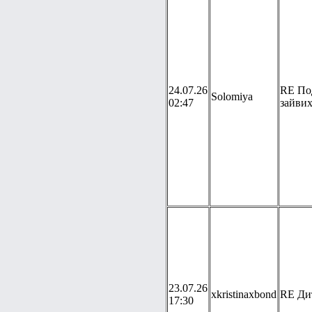
24.07.26
RE По
Solomiya
02:47
зайвих
23.07.26
xkristinaxbond
RE Дит
17:30