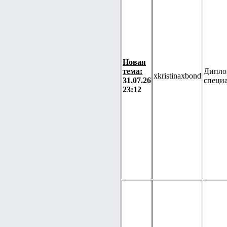
Новая
тема:
Дипло
xkristinaxbond
31.07.26
специ
23:12