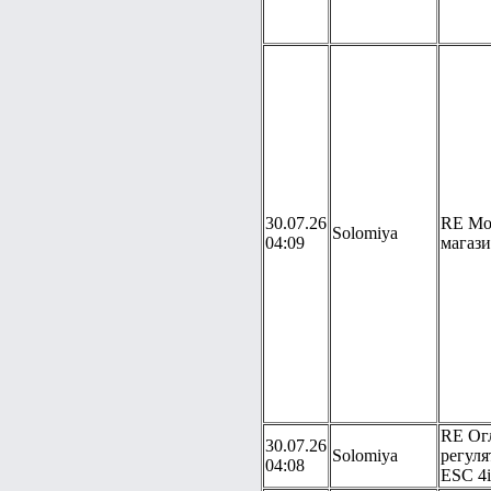
30.07.26
RE Мо
Solomiya
04:09
магаз
RE Ог
30.07.26
Solomiya
регуля
04:08
ESC 4i