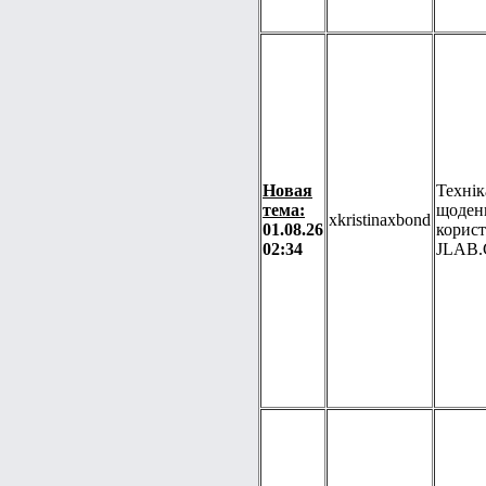
Новая
Технік
тема:
щоден
xkristinaxbond
01.08.26
корист
02:34
JLAB