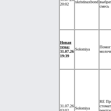
xkristinaxbond
выбра
20:02
смесь
Новая
тема:
Помог
Solomiya
31.07.26
молоч
19:39
RE Пр
31.07.26
стомат
Solomiya
03:02
рентге