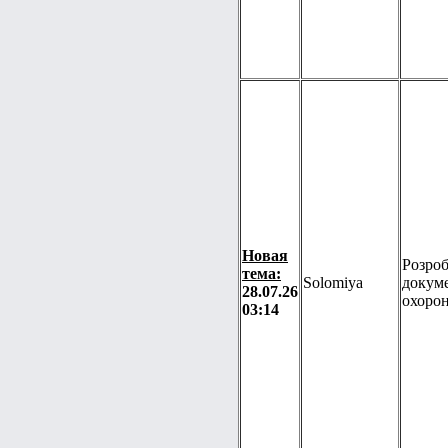
Новая
Розро
тема:
Solomiya
докуме
28.07.26
охорон
03:14