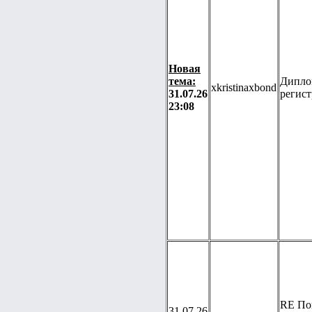
Новая
тема:
Дипло
xkristinaxbond
31.07.26
регис
23:08
RE По
31.07.26