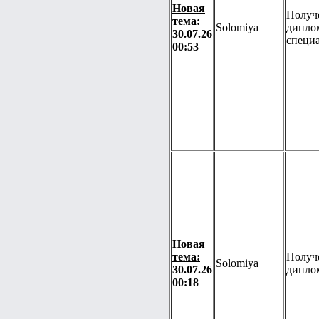
Новая
Получ
тема:
Solomiya
дипло
30.07.26
специ
00:53
Новая
тема:
Получ
Solomiya
30.07.26
дипло
00:18