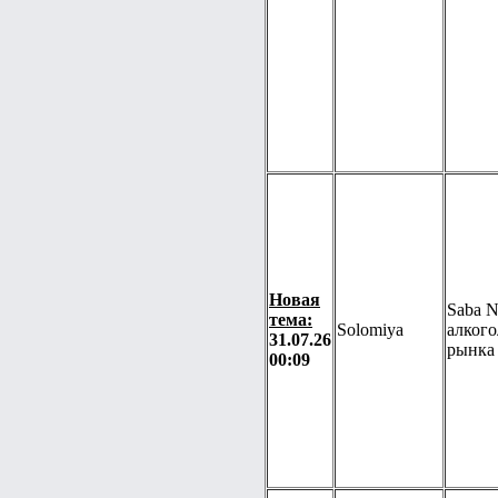
Новая
Saba N
тема:
Solomiya
алкого
31.07.26
рынка
00:09