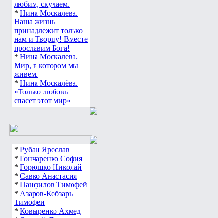
любим, скучаем.
*
Нина Москалева.
Наша жизнь
принадлежит только
нам и Творцу! Вместе
прославим Бога!
*
Нина Москалева.
Мир, в котором мы
живем.
*
Нина Москалёва.
«Только любовь
спасет этот мир»
*
Рубан Ярослав
*
Гончаренко София
*
Горюшко Николай
*
Савко Анастасия
*
Панфилов Тимофей
*
Азаров-Кобзарь
Тимофей
*
Ковыренко Ахмед