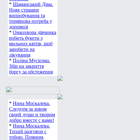
*
Шаманський Діма.
Нове страшне
випробування та
термінова потреба у
допомозі
*
Онкохвора дівчинка
робить букети з
мильних квітів, щоб
заробити на
лікування
*
Поліна Мусієнко.
Збір на закриття
боргу за обстеження
*
Нина Москалева.
Следуем за зовом
своей души и творим
добро вместе с вами!
*
Нина Москалева.
Тихий разговор с
тобою. Помним,