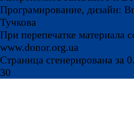
Програмирование, дизайн: Br
Тучкова
При перепечатке материала с
www.donor.org.ua
Страница сгенерирована за 0.
30