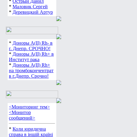
*
Острый Данил
*
Маловик Сергей
*
Деревицкий Артур
*
Доноры А(ІІ) Rh- в
г. Днепр. СРОЧНО!
*
Доноры А(ІІ) Rh+ в
Институт рака
*
Доноры А(ІІ) Rh+
на тромбокончентрат
в г.Днепр. Срочно!
<Мониторинг тем>
<Монитор
сообщений>
*
Коли юридична
справа в іншій країні