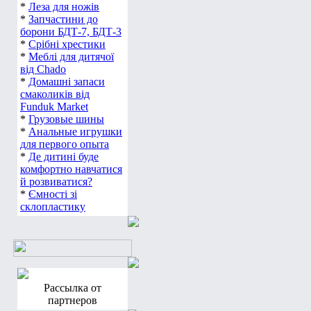
*
Леза для ножів
*
Запчастини до
борони БДТ-7, БДТ-3
*
Срібні хрестики
*
Меблі для дитячої
від Chado
*
Домашні запаси
смаколиків від
Funduk Market
*
Грузовые шины
*
Анальные игрушки
для первого опыта
*
Де дитині буде
комфортно навчатися
й розвиватися?
*
Ємності зі
склопластику
Рассылка от
партнеров