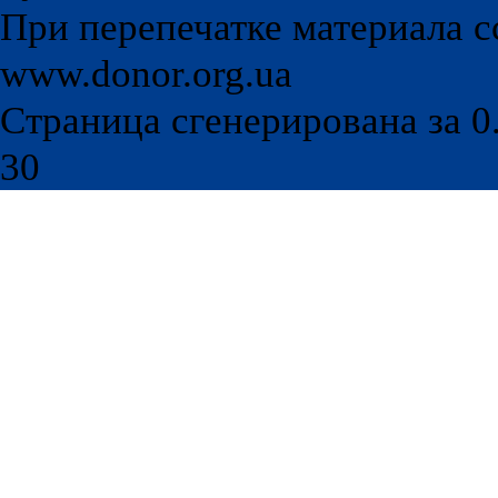
При перепечатке материала с
www.donor.org.ua
Страница сгенерирована за 0.
30