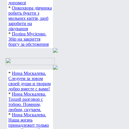
допомозі
*
Онкохвора дівчинка
робить букети з
мильних квітів, щоб
заробити на
лікування
*
Поліна Мусієнко.
Збір на закриття
боргу за обстеження
*
Нина Москалева.
Следуем за зовом
своей души и творим
добро вместе с вами!
*
Нина Москалева.
Тихий разговор с
тобою. Помним,
любим, скучаем.
*
Нина Москалева.
Наша жизнь
принадлежит только