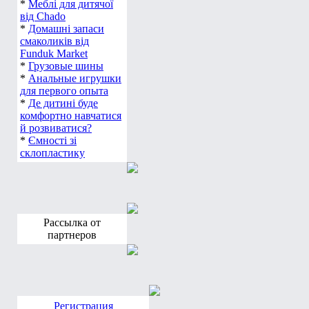
*
Меблі для дитячої
від Chado
*
Домашні запаси
смаколиків від
Funduk Market
*
Грузовые шины
*
Анальные игрушки
для первого опыта
*
Де дитині буде
комфортно навчатися
й розвиватися?
*
Ємності зі
склопластику
Рассылка от
партнеров
Регистрация