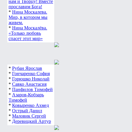
нам и Творцу! Вместе
прославим Бога!
*
Нина Москалева.
Мир, в котором мы
живем.
*
Нина Москалёва.
«Только любовь
спасет этот мир»
*
Рубан Ярослав
*
Гончаренко София
*
Горюшко Николай
*
Савко Анастасия
*
Панфилов Тимофей
*
Азаров-Кобзарь
Тимофей
*
Ковыренко Ахмед
*
Острый Данил
*
Маловик Сергей
*
Деревицкий Артур