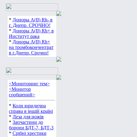
*
Доноры А(ІІ) Rh- в
г. Днепр. СРОЧНО!
*
Доноры А(ІІ) Rh+ в
Институт рака
*
Доноры А(ІІ) Rh+
на тромбокончентрат
в г.Днепр. Срочно!
<Мониторинг тем>
<Монитор
сообщений>
*
Коли юридична
справа в іншій країні
*
Леза для ножів
*
Запчастини до
борони БДТ-7, БДТ-3
*
Срібні хрестики