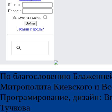
Логин:
Пароль:
Запомнить меня
Забыли пароль?
По благословению Блаженне
Митрополита Киевского и Вс
Програмирование, дизайн: Br
Тучкова