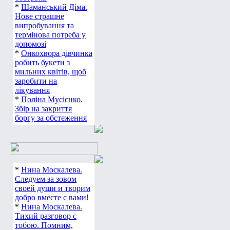
*
Шаманський Діма.
Нове страшне
випробування та
термінова потреба у
допомозі
*
Онкохвора дівчинка
робить букети з
мильних квітів, щоб
заробити на
лікування
*
Поліна Мусієнко.
Збір на закриття
боргу за обстеження
*
Нина Москалева.
Следуем за зовом
своей души и творим
добро вместе с вами!
*
Нина Москалева.
Тихий разговор с
тобою. Помним,