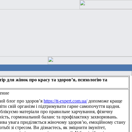
тір для жінок про красу та здоров’я, психологію та
ение
ий блог про здоров’я
https://tt-expert.com.ua/
допоможе краще
іти свій організм і підтримувати гарне самопочуття щодня.
блікуємо матеріали про правильне харчування, фізичну
ність, гормональний баланс та профілактику захворювань.
ива увага приділяється жіночому здоров’ю, емоційному стану
отьбі зі стресом. Ви дізнаєтесь, як зміцнити імунітет,