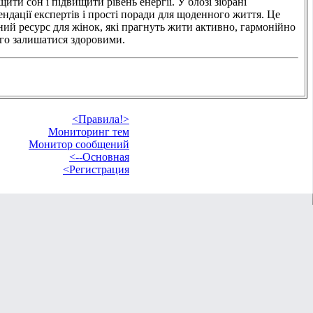
ити сон і підвищити рівень енергії. У блозі зібрані
ндації експертів і прості поради для щоденного життя. Це
ний ресурс для жінок, які прагнуть жити активно, гармонійно
вго залишатися здоровими.
<Правила!>
Мониторинг тем
Монитор сообщений
<--Основная
<Регистрация