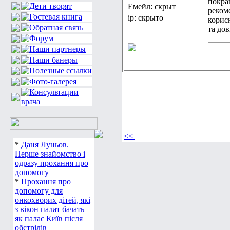
покращ
Емейл: скрыт
рекоме
ip: скрыто
корис
та до
<<
|
*
Даня Луньов.
Перше знайомство і
одразу прохання про
допомогу
*
Прохання про
допомогу для
онкохворих дітей, які
з вікон палат бачать
як палає Київ після
обстрілів