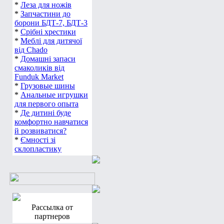
*
Леза для ножів
*
Запчастини до
борони БДТ-7, БДТ-3
*
Срібні хрестики
*
Меблі для дитячої
від Chado
*
Домашні запаси
смаколиків від
Funduk Market
*
Грузовые шины
*
Анальные игрушки
для первого опыта
*
Де дитині буде
комфортно навчатися
й розвиватися?
*
Ємності зі
склопластику
Рассылка от
партнеров