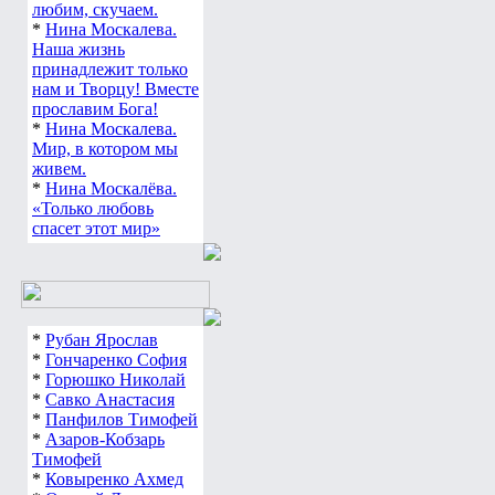
любим, скучаем.
*
Нина Москалева.
Наша жизнь
принадлежит только
нам и Творцу! Вместе
прославим Бога!
*
Нина Москалева.
Мир, в котором мы
живем.
*
Нина Москалёва.
«Только любовь
спасет этот мир»
*
Рубан Ярослав
*
Гончаренко София
*
Горюшко Николай
*
Савко Анастасия
*
Панфилов Тимофей
*
Азаров-Кобзарь
Тимофей
*
Ковыренко Ахмед