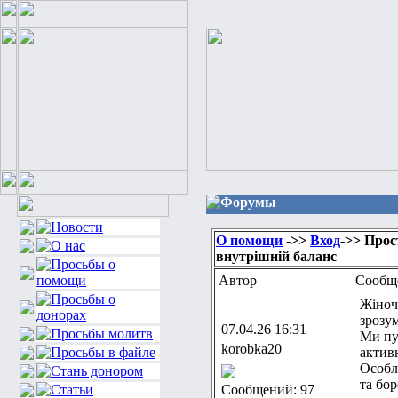
Форумы
О помощи
->>
Вход
->> Прос
внутрішній баланс
Автор
Сообщ
Жіноч
зрозум
07.04.26 16:31
Ми пу
korobka20
актив
Особл
та бор
Сообщений: 97