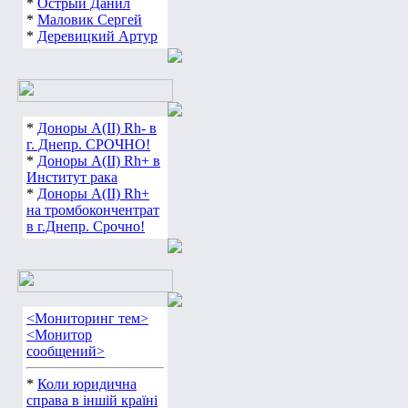
*
Острый Данил
*
Маловик Сергей
*
Деревицкий Артур
*
Доноры А(ІІ) Rh- в
г. Днепр. СРОЧНО!
*
Доноры А(ІІ) Rh+ в
Институт рака
*
Доноры А(ІІ) Rh+
на тромбокончентрат
в г.Днепр. Срочно!
<Мониторинг тем>
<Монитор
сообщений>
*
Коли юридична
справа в іншій країні