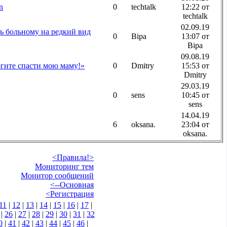
n
0
techtalk
12:22 от
techtalk
02.09.19
 больному на редкий вид
0
Віра
13:07 от
Віра
09.08.19
гите спасти мою маму!»
0
Dmitry
15:53 от
Dmitry
29.03.19
0
sens
10:45 от
sens
14.04.19
6
oksana.
23:04 от
oksana.
<Правила!>
Мониторинг тем
Монитор сообщений
<--Основная
<Регистрация
11
|
12
|
13
|
14
|
15
|
16
|
17
|
|
26
|
27
|
28
|
29
|
30
|
31
|
32
0
|
41
|
42
|
43
|
44
|
45
|
46
|