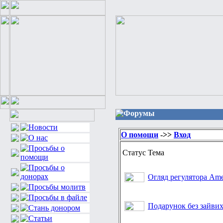
Форумы
О помощи
->>
Вход
Статус
Тема
Огляд регулятора Ame
Подарунок без зайвих