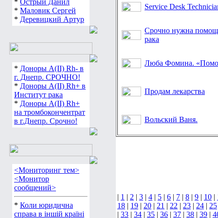
*
Острый Данил
Service Desk Technicia
*
Маловик Сергей
*
Деревицкий Артур
Срочно нужна помощь
рака
Люба Фомина. «Помо
*
Доноры А(ІІ) Rh- в
г. Днепр. СРОЧНО!
*
Доноры А(ІІ) Rh+ в
Продам лекарства
Институт рака
*
Доноры А(ІІ) Rh+
на тромбокончентрат
Вольский Ваня.
в г.Днепр. Срочно!
<Мониторинг тем>
<Монитор
сообщений>
|
1
|
2
|
3
|
4
|
5
|
6
|
7
|
8
|
9
|
10
|
*
Коли юридична
18
|
19
|
20
|
21
|
22
|
23
|
24
|
25
справа в іншій країні
|
33
|
34
|
35
|
36
|
37
|
38
|
39
|
4