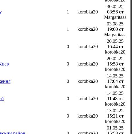
30.05.25
у
1
korobka20
08:56 от
Margaritaaa
03.08.25
1
korobka20
19:00 от
Margaritaaa
20.05.25
0
korobka20
16:44 от
korobka20
20.05.25
Киев
0
korobka20
15:58 от
korobka20
14.05.25
ження
0
korobka20
17:04 от
korobka20
14.05.25
ей
0
korobka20
11:48 от
korobka20
13.05.25
0
korobka20
15:21 от
korobka20
01.05.25
вский район
0
korobka20
15:53 от