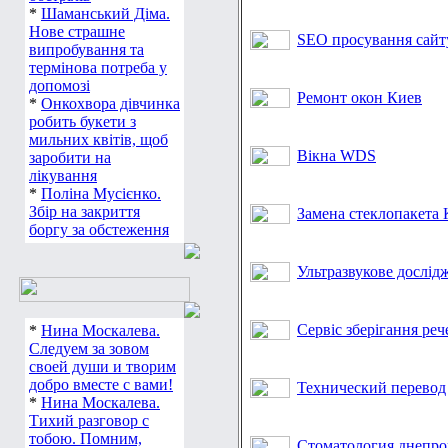
*
Шаманський Діма.
Нове страшне
SEO просування сайт
випробування та
термінова потреба у
допомозі
Ремонт окон Киев
*
Онкохвора дівчинка
робить букети з
мильних квітів, щоб
Вікна WDS
заробити на
лікування
*
Поліна Мусієнко.
Збір на закриття
Замена стеклопакета 
боргу за обстеження
Ультразвукове дослід
Сервіс зберігання реч
*
Нина Москалева.
Следуем за зовом
своей души и творим
добро вместе с вами!
Технический перевод
*
Нина Москалева.
Тихий разговор с
тобою. Помним,
Стоматология днепро