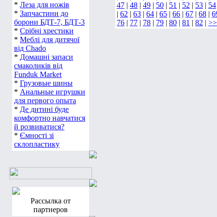
*
Леза для ножів
47
|
48
|
49
|
50
|
51
|
52
|
53
|
54
*
Запчастини до
|
62
|
63
|
64
|
65
|
66
|
67
|
68
|
6
борони БДТ-7, БДТ-3
76
|
77
|
78
|
79
|
80
|
81
|
82
|
>>
*
Срібні хрестики
*
Меблі для дитячої
від Chado
*
Домашні запаси
смаколиків від
Funduk Market
*
Грузовые шины
*
Анальные игрушки
для первого опыта
*
Де дитині буде
комфортно навчатися
й розвиватися?
*
Ємності зі
склопластику
Рассылка от
партнеров