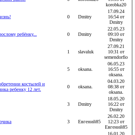
korobka20
17.09.24
изнь!
0
Dmitry
16:54 от
Dmitry
22.05.23
ослому ребёнку...
0
Dmitry
09:10 от
Dmitry
27.09.21
1
slavaluk
10:31 от
semendorfio
06.05.23
5
oksana.
16:55 от
oksana.
04.03.20
бретении костылей и
0
oksana.
08:38 от
ика ребенку 12 лет.
oksana.
18.05.20
3
Dmitry
16:22 от
Dmitry
26.02.20
рчика
3
Евгений85
12:23 от
Евгений85
16.01.20