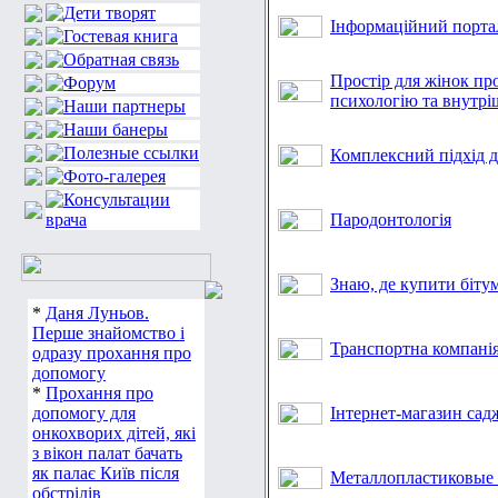
Інформаційний портал
Простір для жінок про
психологію та внутрі
Комплексний підхід д
Пародонтологія
Знаю, де купити біту
*
Даня Луньов.
Перше знайомство і
Транспортна компані
одразу прохання про
допомогу
*
Прохання про
допомогу для
Інтернет-магазин сад
онкохворих дітей, які
з вікон палат бачать
як палає Київ після
Металлопластиковые 
обстрілів