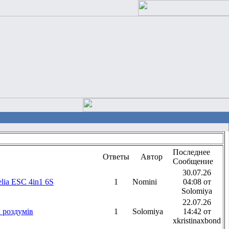
Последнее
Ответы
Автор
Сообщение
30.07.26
lia ESC 4in1 6S
1
Nomini
04:08 от
Solomiya
22.07.26
 роздумів
1
Solomiya
14:42 от
xkristinaxbond