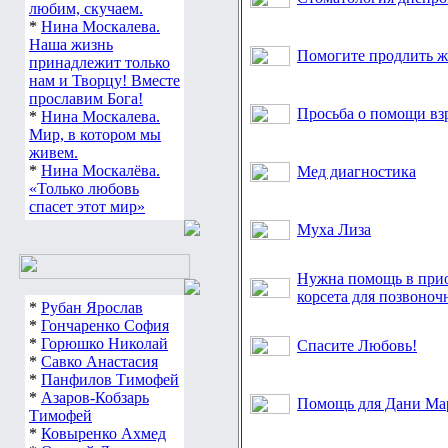
любим, скучаем.
*
Нина Москалева.
Наша жизнь
Помогите продлить ж
принадлежит только
нам и Творцу! Вместе
прославим Бога!
Просьба о помощи взр
*
Нина Москалева.
Мир, в котором мы
живем.
*
Нина Москалёва.
Мед диагностика
«Только любовь
спасет этот мир»
Муха Лиза
Нужна помощь в прио
корсета для позвоночн
*
Рубан Ярослав
*
Гончаренко София
*
Горюшко Николай
Спасите Любовь!
*
Савко Анастасия
*
Панфилов Тимофей
*
Азаров-Кобзарь
Помощь для Дани Ма
Тимофей
*
Ковыренко Ахмед