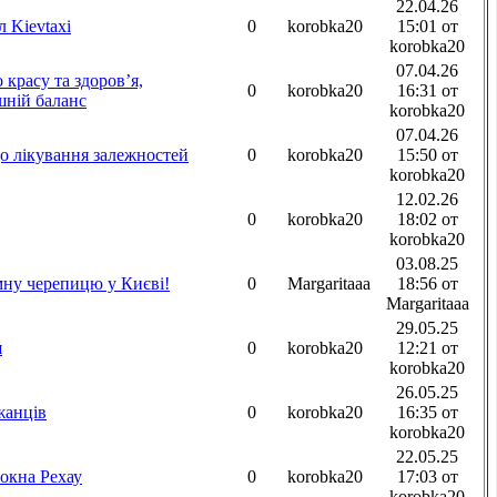
22.04.26
 Kievtaxi
0
korobka20
15:01 от
korobka20
07.04.26
 красу та здоров’я,
0
korobka20
16:31 от
шній баланс
korobka20
07.04.26
о лікування залежностей
0
korobka20
15:50 от
korobka20
12.02.26
0
korobka20
18:02 от
korobka20
03.08.25
мну черепицю у Києві!
0
Margaritaaa
18:56 от
Margaritaaa
29.05.25
я
0
korobka20
12:21 от
korobka20
26.05.25
жанців
0
korobka20
16:35 от
korobka20
22.05.25
окна Рехау
0
korobka20
17:03 от
korobka20