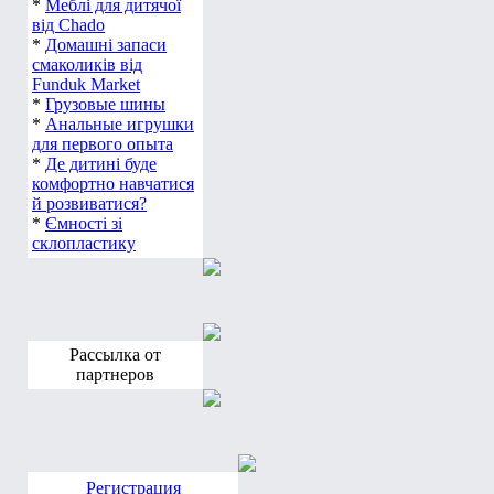
*
Меблі для дитячої
від Chado
*
Домашні запаси
смаколиків від
Funduk Market
*
Грузовые шины
*
Анальные игрушки
для первого опыта
*
Де дитині буде
комфортно навчатися
й розвиватися?
*
Ємності зі
склопластику
Рассылка от
партнеров
Регистрация