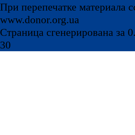
При перепечатке материала с
www.donor.org.ua
Страница сгенерирована за 0.
30