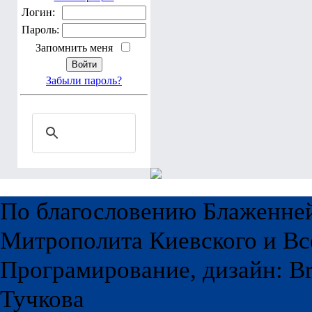
Логин:
Пароль:
Запомнить меня
Забыли пароль?
По благословению Блаженне
Митрополита Киевского и Вс
Програмирование, дизайн: Br
Тучкова