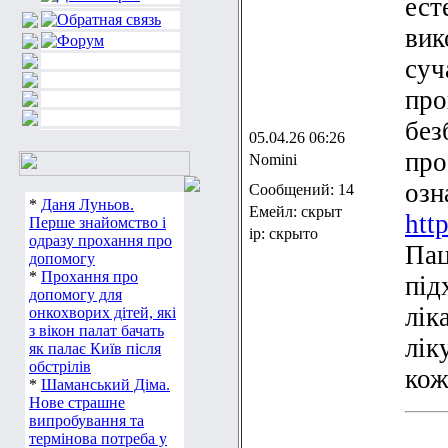
ест
вик
суч
про
без
05.04.26 06:26
про
Nomini
озн
Сообщений: 14
*
Даня Луньов.
Емейл: скрыт
http
Перше знайомство і
ip: скрыто
одразу прохання про
Пац
допомогу
*
Прохання про
під
допомогу для
лік
онкохворих дітей, які
з вікон палат бачать
лік
як палає Київ після
обстрілів
кож
*
Шаманський Діма.
Нове страшне
випробування та
термінова потреба у