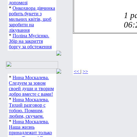
допомозі
*
Онкохвора дівчинка
1 р
робить букети з
мильних квітів, щоб
06:
заробити на
лікування
*
Поліна Мусієнко.
Збір на закриття
боргу за обстеження
<<
|
>>
*
Нина Москалева.
Следуем за зовом
своей души и творим
добро вместе с вами!
*
Нина Москалева.
Тихий разговор с
тобою. Помним,
любим, скучаем.
*
Нина Москалева.
Наша жизнь
принадлежит только