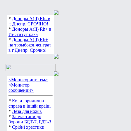
*
Доноры А(ІІ) Rh- в
г. Днепр. СРОЧНО!
*
Доноры А(ІІ) Rh+ в
Институт рака
*
Доноры А(ІІ) Rh+
на тромбокончентрат
в г.Днепр. Срочно!
<Мониторинг тем>
<Монитор
сообщений>
*
Коли юридична
справа в іншій країні
*
Леза для ножів
*
Запчастини до
борони БДТ-7, БДТ-3
*
Срібні хрестики