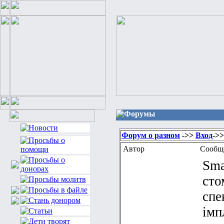
Форумы
Форум о разном
->>
Вход
->>
Автор
Сообщ
Sma
сто
спе
імп