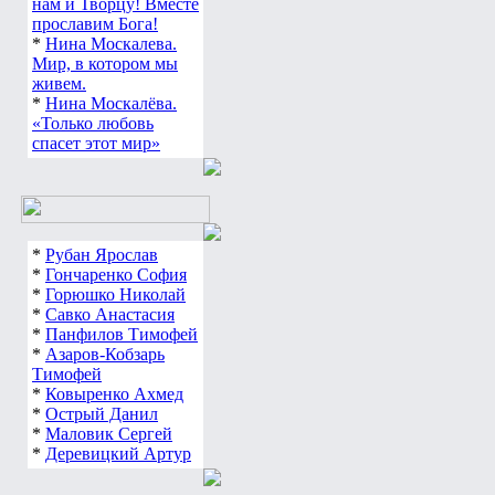
нам и Творцу! Вместе
прославим Бога!
*
Нина Москалева.
Мир, в котором мы
живем.
*
Нина Москалёва.
«Только любовь
спасет этот мир»
*
Рубан Ярослав
*
Гончаренко София
*
Горюшко Николай
*
Савко Анастасия
*
Панфилов Тимофей
*
Азаров-Кобзарь
Тимофей
*
Ковыренко Ахмед
*
Острый Данил
*
Маловик Сергей
*
Деревицкий Артур