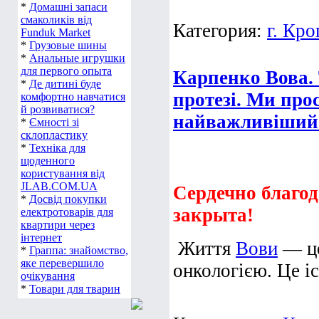
*
Домашні запаси
смаколиків від
Категория:
г. Кр
Funduk Market
*
Грузовые шины
*
Анальные игрушки
для первого опыта
Карпенко Вова. 
*
Де дитині буде
протезі. Ми про
комфортно навчатися
й розвиватися?
найважливіший 
*
Ємності зі
склопластику
*
Техніка для
щоденного
користування від
JLAB.COM.UA
Сердечно благод
*
Досвід покупки
закрыта!
електротоварів для
квартири через
інтернет
Життя
Вови
— це
*
Граппа: знайомство,
яке перевершило
онкологією. Це іс
очікування
*
Товари для тварин