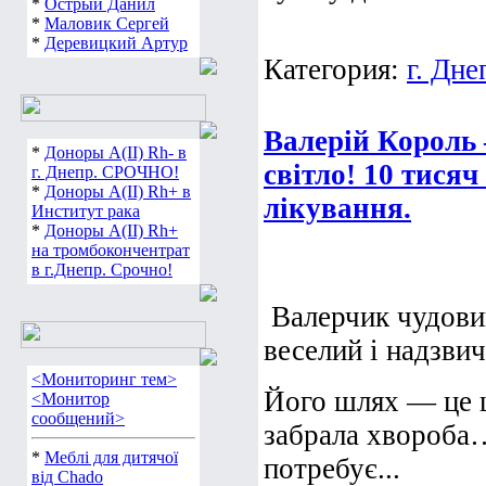
*
Острый Данил
*
Маловик Сергей
*
Деревицкий Артур
Категория:
г. Дне
Валерій Король 
*
Доноры А(ІІ) Rh- в
світло! 10 тисяч
г. Днепр. СРОЧНО!
*
Доноры А(ІІ) Rh+ в
лікування.
Институт рака
*
Доноры А(ІІ) Rh+
на тромбокончентрат
в г.Днепр. Срочно!
Валерчик чудови
веселий і надзви
<Мониторинг тем>
Його шлях — це щ
<Монитор
сообщений>
забрала хвороба…
*
Меблі для дитячої
потребує...
від Chado