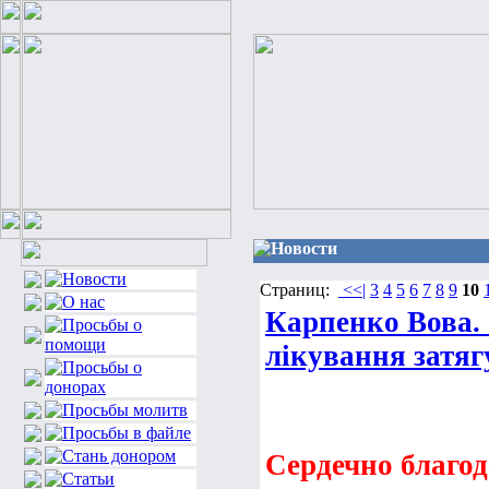
Новости
Страниц:
<<|
3
4
5
6
7
8
9
10
Карпенко Вова. 
лікування затяг
Сердечно благод