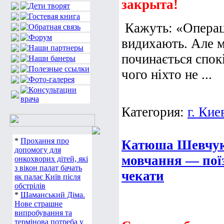
закрыта!
Кажуть: «Операц
видихають. Але м
починається спок
чого ніхто не ...
Категория:
г. Кие
*
Прохання про
Катюша Шевчук.
допомогу для
мовчання — поїз
онкохворих дітей, які
з вікон палат бачать
чекати
як палає Київ після
обстрілів
*
Шаманський Діма.
Нове страшне
випробування та
термінова потреба у