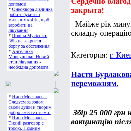
Сердечно благод
допомозі
закрыта!
*
Онкохвора дівчинка
робить букети з
мильних квітів, щоб
Майже рік минув
заробити на
лікування
складну операцію 
*
Поліна Мусієнко.
Збір на закриття
боргу за обстеження
*
Ангелінка
Категория:
г. Кие
Моргуненко. Новий
етап лікування -
необхідна допомога!
Настя Бурлаков
переможцям.
*
Нина Москалева.
Следуем за зовом
своей души и творим
Збір 25 000 грн
добро вместе с вами!
*
Нина Москалева.
вакцинацію післ
Тихий разговор с
тобою. Помним,