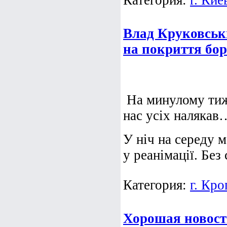
Категория:
г. Кие
Влад Круковськи
на покриття бор
На минулому ти
нас усіх налякав
У ніч на середу 
у реанімації. Без с
Категория:
г. Кр
Хорошая новост