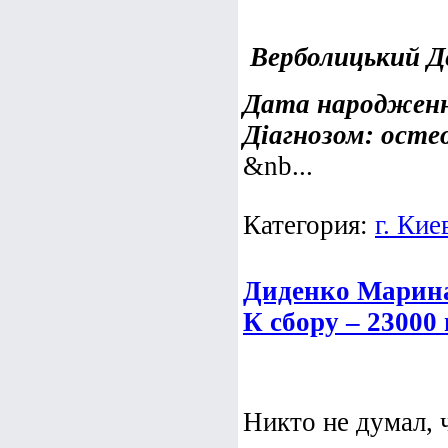
Верболицький Д
Дата народження
Діагнозом: ост
&nb...
Категория:
г. Кие
Диденко Марина
К сбору – 23000
Никто не думал, 