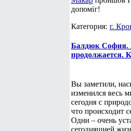
Макар
пройшов ПЕ
допоміг!
Категория:
г. Кр
Балдюк София.
продолжается. К
Вы заметили, нас
изменился весь м
сегодня с природо
что происходит с
Одни – очень ус
сегодняшней жизн