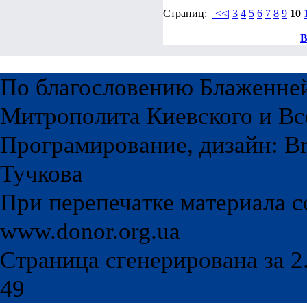
Страниц:
<<|
3
4
5
6
7
8
9
10
В
По благословению Блаженне
Митрополита Киевского и Вс
Програмирование, дизайн: Br
Тучкова
При перепечатке материала с
www.donor.org.ua
Страница сгенерирована за 2.
49