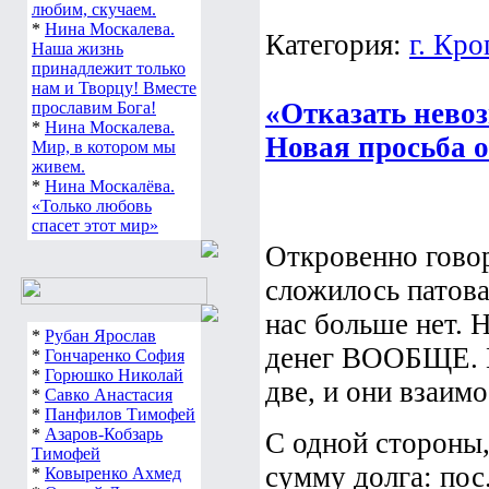
любим, скучаем.
*
Нина Москалева.
Категория:
г. Кр
Наша жизнь
принадлежит только
нам и Творцу! Вместе
«Отказать нево
прославим Бога!
*
Нина Москалева.
Новая просьба
Мир, в котором мы
живем.
*
Нина Москалёва.
«Только любовь
спасет этот мир»
Откровенно говор
сложилось патова
нас больше нет. Н
*
Рубан Ярослав
денег ВООБЩЕ. П
*
Гончаренко София
*
Горюшко Николай
две, и они взаи
*
Савко Анастасия
*
Панфилов Тимофей
*
Азаров-Кобзарь
С одной стороны,
Тимофей
сумму долга: пос.
*
Ковыренко Ахмед