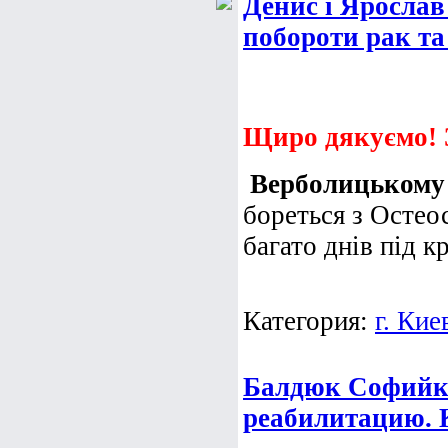
Денис і Ярослав
побороти рак та
Щиро дякуємо! 
Верболицькому
бореться з Остео
багато днів під к
Категория:
г. Кие
Балдюк Софийк
реабилитацию. К