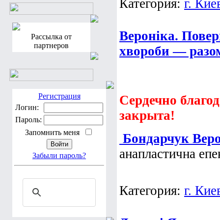
Категория:
г. Кие
Вероніка. Повер
Рассылка от
партнеров
хвороби — разо
Регистрация
Сердечно благод
Логин:
закрыта!
Пароль:
Запомнить меня
Бондарчук Вер
анапластична епе
Забыли пароль?
Категория:
г. Кие