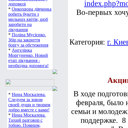
index.php?m
допомозі
*
Онкохвора дівчинка
Во-первых хочу
робить букети з
мильних квітів, щоб
заробити на
лікування
*
Поліна Мусієнко.
Збір на закриття
Категория:
г. Кие
боргу за обстеження
*
Ангелінка
Моргуненко. Новий
етап лікування -
необхідна допомога!
Акции
В ходе подгото
*
Нина Москалева.
Следуем за зовом
февраля, было 
своей души и творим
семьи и молодеж
добро вместе с вами!
*
Нина Москалева.
поддержке. 8 
Тихий разговор с
тобою. Помним,