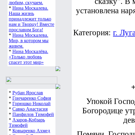
сказку". В
любим, скучаем.
*
Нина Москалева.
установлена наря
Наша жизнь
принадлежит только
нам и Творцу! Вместе
прославим Бога!
Категория:
г. Луг
*
Нина Москалева.
Мир, в котором мы
живем.
*
Нина Москалёва.
«Только любовь
спасет этот мир»
*
Рубан Ярослав
*
Гончаренко София
Упокой Госпо
*
Горюшко Николай
Богородице ут
*
Савко Анастасия
*
Панфилов Тимофей
дев
*
Азаров-Кобзарь
Тимофей
*
Ковыренко Ахмед
Помяни, Господи