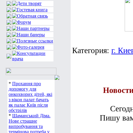
Категория:
г. Кие
*
Прохання про
Новости
допомогу для
онкохворих дітей, які
з вікон палат бачать
як палає Київ після
Сегодн
обстрілів
*
Шаманський Діма.
Пишу вам
Нове страшне
випробування та
термінова потреба у