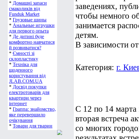
*
Домашні запаси
заведениях, публи
смаколиків від
чтобы немного об
Funduk Market
*
Грузовые шины
занимается расп
*
Анальные игрушки
для первого опыта
детям.
*
Де дитині буде
комфортно навчатися
В зависимости от 
й розвиватися?
*
Ємності зі
склопластику
*
Техніка для
Категория:
г. Кие
щоденного
користування від
JLAB.COM.UA
*
Досвід покупки
електротоварів для
квартири через
інтернет
С 12 по 14 марта
*
Граппа: знайомство,
яке перевершило
вторая встреча а
очікування
*
Товари для тварин
со многих город
результатах встре