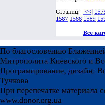
Страниц:
<<|
157
1587
1588
1589
15
Все кат
По благословению Блаженне
Митрополита Киевского и Вс
Програмирование, дизайн: Br
Тучкова
При перепечатке материала с
www.donor.org.ua