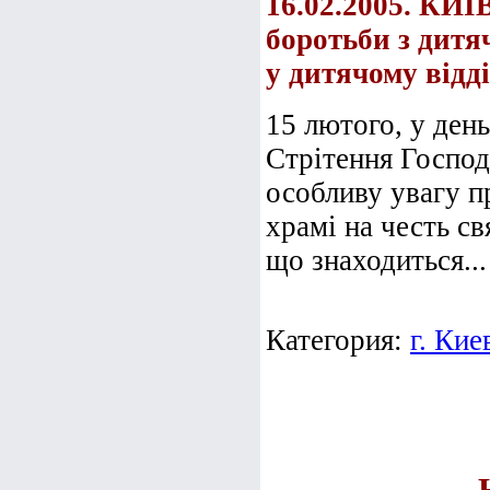
16.02.2005. КИЇ
боротьби з дитя
у дитячому відді
15 лютого, у день
Стрітення Господ
особливу увагу п
храмі на честь св
що знаходиться...
Категория:
г. Кие