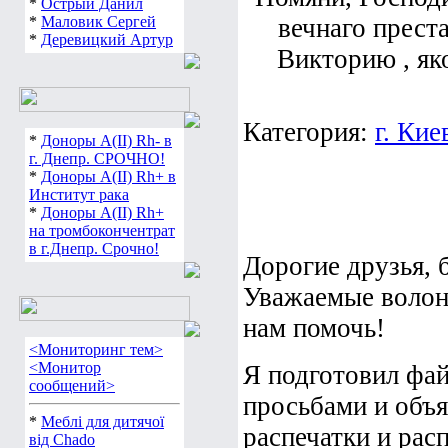
*
Острый Данил
*
Маловик Сергей
вечнаго прест
*
Деревицкий Артур
Викторию , як
Категория:
г. Кие
*
Доноры А(ІІ) Rh- в
г. Днепр. СРОЧНО!
*
Доноры А(ІІ) Rh+ в
Институт рака
*
Доноры А(ІІ) Rh+
на тромбокончентрат
в г.Днепр. Срочно!
Дорогие друзья, 
Уважаемые волонт
нам помочь!
<Мониторинг тем>
<Монитор
Я подготовил фай
сообщений>
просьбами и объ
*
Меблі для дитячої
распечатки и рас
від Chado