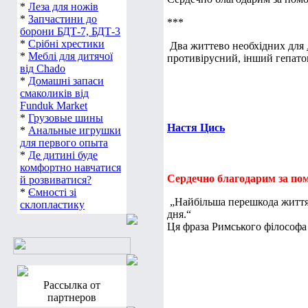
*
Леза для ножів
*
Запчастини до
***
борони БДТ-7, БДТ-3
*
Срібні хрестики
Два життево необхідних для
*
Меблі для дитячої
противірусний, інший гепатоп
від Chado
*
Домашні запаси
смаколиків від
Funduk Market
*
Грузовые шины
Настя Цись
*
Анальные игрушки
для первого опыта
*
Де дитині буде
комфортно навчатися
Сердечно благодарим за пом
й розвиватися?
*
Ємності зі
„Найбільша перешкода життя 
склопластику
дня.“
Ця фраза Римського філософа 
Рассылка от
партнеров