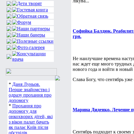
лікува...
Софийка Балдюк. Реабилита
грн.
Не наилучшие времена наступ
нас ждет еще много трудных 
нового года и войти в новый 
Слава Богу, что сентябрь уже 
*
Даня Луньов.
Перше знайомство і
одразу прохання про
допомогу
*
Прохання про
Марина Диденко. Лечение пр
допомогу для
онкохворих дітей, які
з вікон палат бачать
як палає Київ після
Сентябрь подходит к своему 
обстрілів