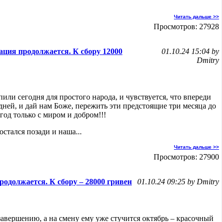
Читать дальше >>
Просмотров: 27928
ция продолжается. К сбору 12000
01.10.24 15:04 by
Dmitry
или сегодня для простого народа, и чувствуется, что впереди
дней, и дай нам Боже, пережить эти предстоящие три месяца до
год только с миром и добром!!!
остался позади и наша...
Читать дальше >>
Просмотров: 27900
одолжается. К сбору – 28000 гривен
01.10.24 09:25 by Dmitry
завершению, а на смену ему уже стучится октябрь – красочный