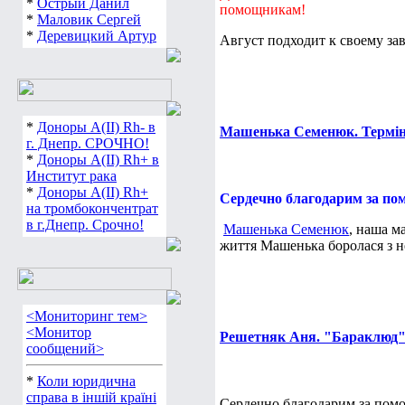
*
Острый Данил
помощникам!
*
Маловик Сергей
*
Деревицкий Артур
Август подходит к своему з
*
Доноры А(ІІ) Rh- в
Машенька Семенюк. Терміно
г. Днепр. СРОЧНО!
*
Доноры А(ІІ) Rh+ в
Институт рака
*
Доноры А(ІІ) Rh+
Сердечно благодарим за по
на тромбокончентрат
в г.Днепр. Срочно!
Машенька Семенюк
, наша м
життя Машенька боролася з н
<Мониторинг тем>
<Монитор
Решетняк Аня. "Бараклюд" 
сообщений>
*
Коли юридична
справа в іншій країні
Сердечно благодарим за помо