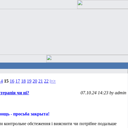
14
15
16
17
18
19
20
21
22
|>>
ерапія чи ні?
07.10.24 14:23 by admin
ощь - просьба закрыта!
и контрольне обстеження і вияснити чи потрібне подальше