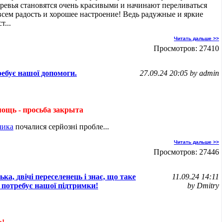
деревья становятся очень красивыми и начинают переливаться
всем радость и хорошее настроение! Ведь радужные и яркие
т...
Читать дальше >>
Просмотров: 27410
ребує нашої допомоги.
27.09.24 20:05 by admin
мощь - просьба закрыта
чика
почалися серйозні пробле...
Читать дальше >>
Просмотров: 27446
а, двічі переселенець і знає, що таке
11.09.24 14:11
 потребує нашої підтримки!
by Dmitry