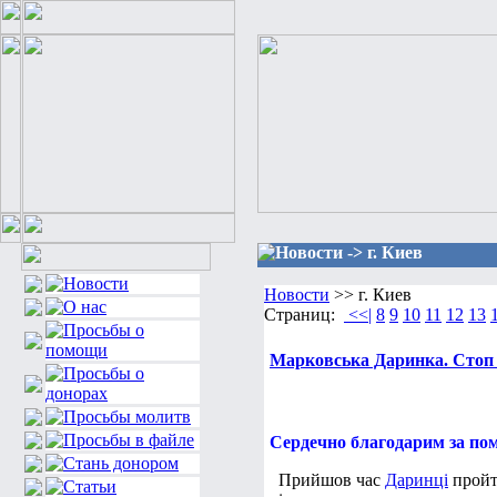
Новости -> г. Киев
Новости
>> г. Киев
Страниц:
<<|
8
9
10
11
12
13
Марковська Даринка. Стоп т
Сердечно благодарим за пом
Прийшов час
Даринці
пройт