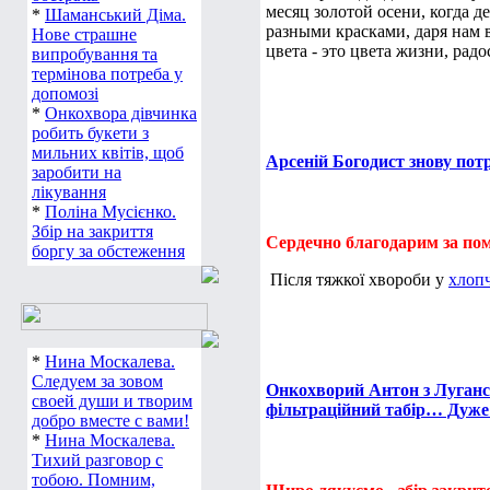
месяц золотой осени, когда 
*
Шаманський Діма.
разными красками, даря нам 
Нове страшне
цвета - это цвета жизни, радос
випробування та
термінова потреба у
допомозі
*
Онкохвора дівчинка
робить букети з
мильних квітів, щоб
Арсеній Богодист знову пот
заробити на
лікування
*
Поліна Мусієнко.
Збір на закриття
Сердечно благодарим за по
боргу за обстеження
Після тяжкої хвороби у
хлоп
*
Нина Москалева.
Следуем за зовом
Онкохворий Антон з Луганськ
своей души и творим
фільтраційний табір… Дуже
добро вместе с вами!
*
Нина Москалева.
Тихий разговор с
тобою. Помним,