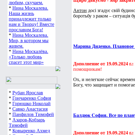
Щиро дякуємо - збір закрит
любим, скучаем.
*
Нина Москалева.
Антон
досі згадує свій будин
Наша жизнь
боротьбу з раком – ситуація б
принадлежит только
нам и Творцу! Вместе
прославим Бога!
*
Нина Москалева.
Мир, в котором мы
живем.
Марина Диденко. Плановое л
*
Нина Москалёва.
«Только любовь
спасет этот мир»
Дополнение от 19.09.2024 г.:
помощникам!
Ох, и нелегкие сейчас времен
Богу, что защищает и помогае
*
Рубан Ярослав
*
Гончаренко София
*
Горюшко Николай
*
Савко Анастасия
*
Панфилов Тимофей
Балдюк София. Все по плану
*
Азаров-Кобзарь
Тимофей
*
Ковыренко Ахмед
Дополнение от 19.09.2024 г.: