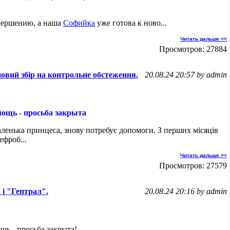
авершению, а наша
Софийка
уже готова к ново...
Читать дальше >>
Просмотров: 27884
вий збір на контрольне обстеження.
20.08.24 20:57 by admin
мощь - просьба закрыта
аленька принцеса, знову потребує допомоги. З перших місяців
ефроб...
Читать дальше >>
Просмотров: 27579
і "Гептрал".
20.08.24 20:16 by admin
щь - просьба закрыта!