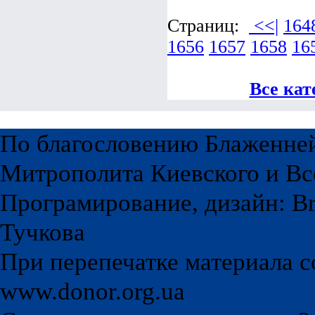
Страниц:
<<|
164
1656
1657
1658
16
Все кат
По благословению Блаженне
Митрополита Киевского и Вс
Програмирование, дизайн: Br
Тучкова
При перепечатке материала с
www.donor.org.ua