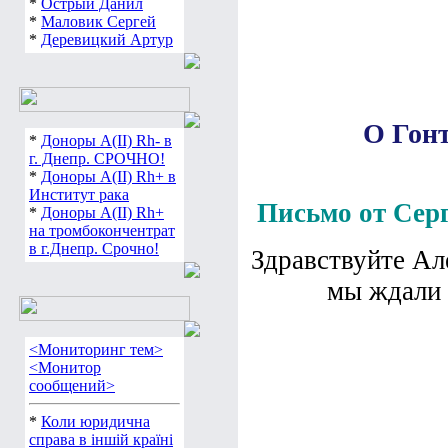
*
Острый Данил
*
Маловик Сергей
*
Деревицкий Артур
О Гонт
*
Доноры А(ІІ) Rh- в
г. Днепр. СРОЧНО!
*
Доноры А(ІІ) Rh+ в
Институт рака
Письмо от Серг
*
Доноры А(ІІ) Rh+
на тромбокончентрат
в г.Днепр. Срочно!
Здравствуйте Ал
мы ждали 
<Мониторинг тем>
<Монитор
сообщений>
*
Коли юридична
справа в іншій країні