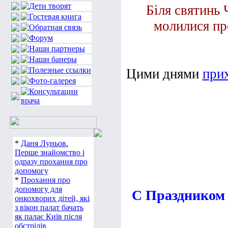
Біля святинь 
молилися пр
Цими днями
прих
*
Даня Луньов.
Перше знайомство і
одразу прохання про
допомогу
*
Прохання про
допомогу для
С Праздником
онкохворих дітей, які
з вікон палат бачать
як палає Київ після
обстрілів