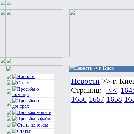
Новости -> г. Киев
Новости
>> г. Кие
Страниц:
<<|
164
1656
1657
1658
16