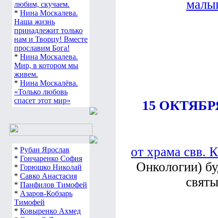
малы
любим, скучаем.
*
Нина Москалева.
Наша жизнь
принадлежит только
нам и Творцу! Вместе
прославим Бога!
*
Нина Москалева.
Мир, в котором мы
живем.
*
Нина Москалёва.
«Только любовь
спасет этот мир»
15 ОКТЯБР
от храма свв. 
*
Рубан Ярослав
*
Гончаренко София
Онкологии) бу
*
Горюшко Николай
*
Савко Анастасия
святы
*
Панфилов Тимофей
*
Азаров-Кобзарь
Тимофей
*
Ковыренко Ахмед