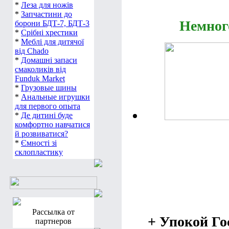
*
Леза для ножів
*
Запчастини до
Немног
борони БДТ-7, БДТ-3
*
Срібні хрестики
*
Меблі для дитячої
від Chado
*
Домашні запаси
смаколиків від
Funduk Market
*
Грузовые шины
*
Анальные игрушки
для первого опыта
*
Де дитині буде
комфортно навчатися
й розвиватися?
*
Ємності зі
склопластику
Рассылка от
+ Упокой Го
партнеров