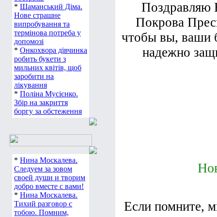
Поздравляю В
*
Шаманський Діма.
Нове страшне
Покрова Прес
випробування та
термінова потреба у
чтобы вы, ваши 
допомозі
надежно защ
*
Онкохвора дівчинка
робить букети з
мильних квітів, щоб
заробити на
лікування
*
Поліна Мусієнко.
Збір на закриття
боргу за обстеження
*
Нина Москалева.
Нов
Следуем за зовом
своей души и творим
добро вместе с вами!
*
Нина Москалева.
Если помните, 
Тихий разговор с
тобою. Помним,