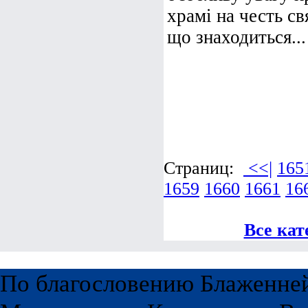
храмі на честь св
що знаходиться...
Страниц:
<<|
165
1659
1660
1661
16
Все кат
По благословению Блаженне