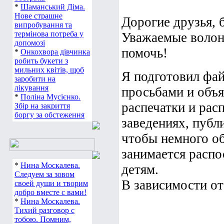
*
Шаманський Діма.
Нове страшне
Дорогие друзья, 
випробування та
термінова потреба у
Уважаемые волонт
допомозі
помочь!
*
Онкохвора дівчинка
робить букети з
мильних квітів, щоб
Я подготовил фай
заробити на
лікування
просьбами и объ
*
Поліна Мусієнко.
распечатки и рас
Збір на закриття
боргу за обстеження
заведениях, публи
чтобы немного об
занимается расп
*
Нина Москалева.
детям.
Следуем за зовом
В зависимости от 
своей души и творим
добро вместе с вами!
*
Нина Москалева.
Тихий разговор с
тобою. Помним,