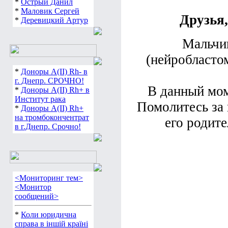
*
Острый Данил
*
Маловик Сергей
Друзья,
*
Деревицкий Артур
Мальчи
(нейробласто
*
Доноры А(ІІ) Rh- в
г. Днепр. СРОЧНО!
В данный мом
*
Доноры А(ІІ) Rh+ в
Институт рака
Помолитесь за 
*
Доноры А(ІІ) Rh+
на тромбокончентрат
его родите
в г.Днепр. Срочно!
<Мониторинг тем>
<Монитор
сообщений>
*
Коли юридична
справа в іншій країні