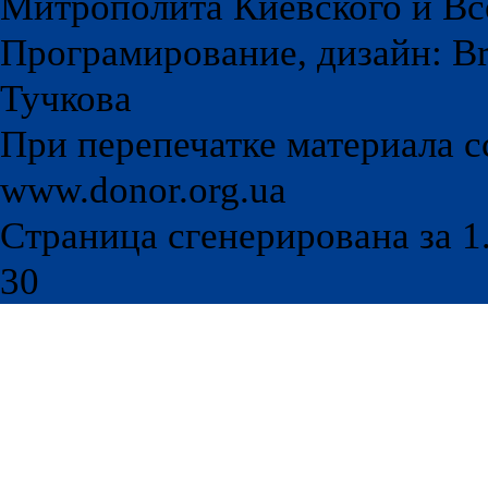
Митрополита Киевского и Вс
Програмирование, дизайн: Br
Тучкова
При перепечатке материала с
www.donor.org.ua
Страница сгенерирована за 1.
30