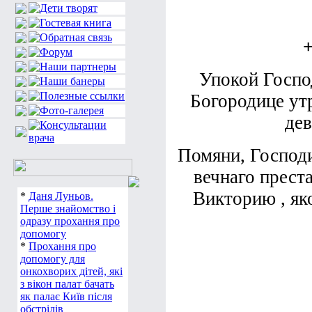
Упокой Госпо
Богородице ут
дев
Помяни, Господи
вечнаго прест
Викторию , як
*
Даня Луньов.
Перше знайомство і
одразу прохання про
допомогу
*
Прохання про
допомогу для
онкохворих дітей, які
з вікон палат бачать
як палає Київ після
обстрілів