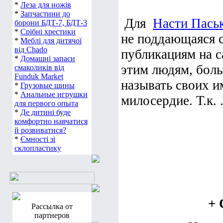
*
Леза для ножів
*
Запчастини до
Для
Насти Пась
борони БДТ-7, БДТ-3
*
Срібні хрестики
не поддающаяся с
*
Меблі для дитячої
від Chado
публикациям на 
*
Домашні запаси
этим людям, боль
смаколиків від
Funduk Market
называть своих и
*
Грузовые шины
*
Анальные игрушки
милосердие. Т.к. .
для первого опыта
*
Де дитині буде
комфортно навчатися
й розвиватися?
*
Ємності зі
склопластику
+ 
Рассылка от
партнеров