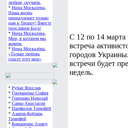
любим, скучаем.
*
Нина Москалева.
Наша жизнь
принадлежит только
нам и Творцу! Вместе
прославим Бога!
*
Нина Москалева.
С 12 по 14 марта
Мир, в котором мы
живем.
встреча активист
*
Нина Москалёва.
городов Украины.
«Только любовь
спасет этот мир»
встречи будет пр
недель.
*
Рубан Ярослав
*
Гончаренко София
*
Горюшко Николай
*
Савко Анастасия
*
Панфилов Тимофей
*
Азаров-Кобзарь
Тимофей
*
Ковыренко Ахмед