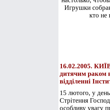
настолько, чтобы
Игрушки собран
кто не 
16.02.2005. КИЇ
дитячим раком в
відділенні Інсти
15 лютого, у день
Стрітення Господ
особливу увагу п