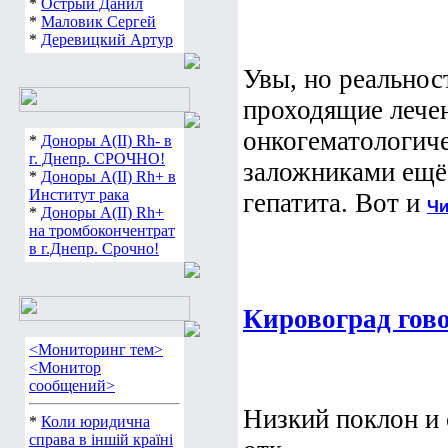
*
Острый Данил
*
Маловик Сергей
*
Деревицкий Артур
Увы, но реальност
проходящие лече
онкогематологиче
*
Доноры А(ІІ) Rh- в
г. Днепр. СРОЧНО!
заложниками ещё 
*
Доноры А(ІІ) Rh+ в
Институт рака
гепатита. Вот и
Чи
*
Доноры А(ІІ) Rh+
на тромбокончентрат
в г.Днепр. Срочно!
Кировоград гово
<Мониторинг тем>
<Монитор
сообщений>
Низкий поклон и 
*
Коли юридична
справа в іншій країні