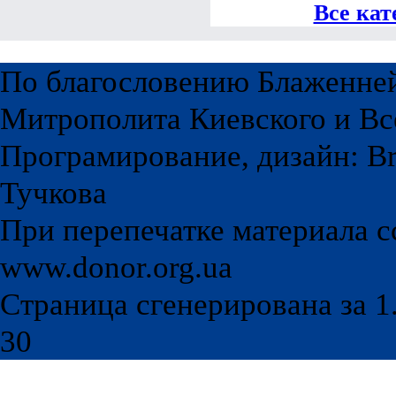
Все кат
По благословению Блаженне
Митрополита Киевского и Вс
Програмирование, дизайн: Br
Тучкова
При перепечатке материала с
www.donor.org.ua
Страница сгенерирована за 1.
30