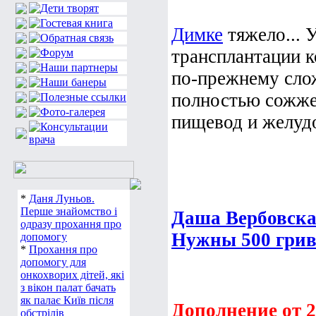
Димке
тяжело... 
трансплантации к
по-прежнему сло
полностью сожжен
пищевод и желудо
*
Даня Луньов.
Перше знайомство і
Даша Вербовска
одразу прохання про
Нужны 500 грив
допомогу
*
Прохання про
допомогу для
онкохворих дітей, які
з вікон палат бачать
як палає Київ після
Дополнение от 2.
обстрілів