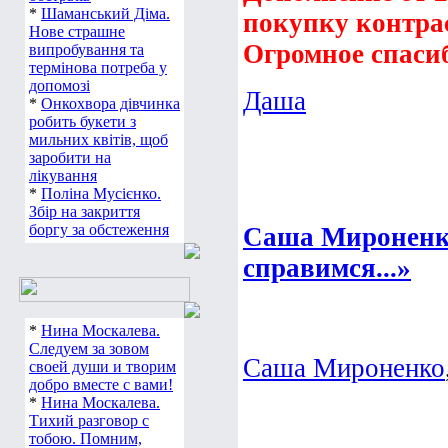
*
Шаманський Діма.
покупку контрас
Нове страшне
Огромное спаси
випробування та
термінова потреба у
допомозі
Даша
*
Онкохвора дівчинка
робить букети з
мильних квітів, щоб
заробити на
лікування
*
Поліна Мусієнко.
Збір на закриття
боргу за обстеження
Саша Мироненко
справимся...»
*
Нина Москалева.
Следуем за зовом
Саша Мироненко
своей души и творим
добро вместе с вами!
*
Нина Москалева.
Тихий разговор с
тобою. Помним,