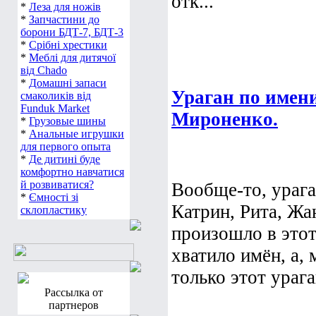
отк...
*
Леза для ножів
*
Запчастини до
борони БДТ-7, БДТ-3
*
Срібні хрестики
*
Меблі для дитячої
від Chado
*
Домашні запаси
Ураган по имен
смаколиків від
Funduk Market
Мироненко.
*
Грузовые шины
*
Анальные игрушки
для первого опыта
*
Де дитині буде
комфортно навчатися
й розвиватися?
Вообще-то, ураг
*
Ємності зі
Катрин, Рита, Жан
склопластику
произошло в этот 
хватило имён, а, 
только этот ураг
Рассылка от
партнеров