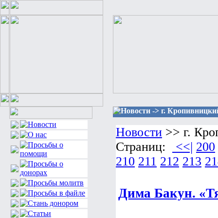
Новости -> г. Кропивницки
Новости
>> г. Кр
Страниц:
<<|
200
210
211
212
213
21
Дима Бакун. «Тя