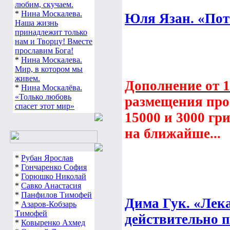
любим, скучаем.
*
Нина Москалева.
Юля Язан. «Пото
Наша жизнь
принадлежит только
нам и Творцу! Вместе
прославим Бога!
*
Нина Москалева.
Мир, в котором мы
живем.
Дополнение от 19
*
Нина Москалёва.
«Только любовь
размещения прос
спасет этот мир»
15000 и 3000 гр
на ближайше...
*
Рубан Ярослав
*
Гончаренко София
*
Горюшко Николай
*
Савко Анастасия
*
Панфилов Тимофей
Дима Гук. «Лека
*
Азаров-Кобзарь
Тимофей
действительно п
*
Ковыренко Ахмед