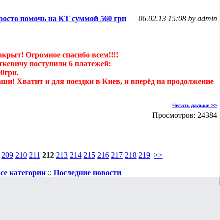
росто помочь на КТ суммой 560 грн
06.02.13 15:08 by admin
акрыт! Огромное спасибо всем!!!!
ткевичу поступили 6 платежей:
0грн.
аши! Хватит и для поездки в Киев, и вперёд на продолжение
Читать дальше >>
Просмотров: 24384
209
210
211
212
213
214
215
216
217
218
219
|>>
се категории
::
Последние новости