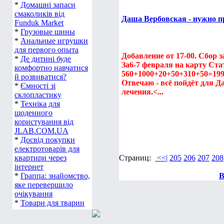
*
Домашні запаси
смаколиків від
Даша Вербовская - нужно п
Funduk Market
*
Грузовые шины
*
Анальные игрушки
для первого опыта
Добавление от 17-00. Сбор з
*
Де дитині буде
За6-7 февраля на карту Ста
комфортно навчатися
560+1000+20+50+310+50=199
й розвиватися?
Отвечаю - всё пойдёт для Д
*
Ємності зі
лечения.<...
склопластику
*
Техніка для
щоденного
користування від
JLAB.COM.UA
*
Досвід покупки
електротоварів для
квартири через
Страниц:
<<|
205
206
207
208
інтернет
*
Граппа: знайомство,
В
яке перевершило
очікування
*
Товари для тварин