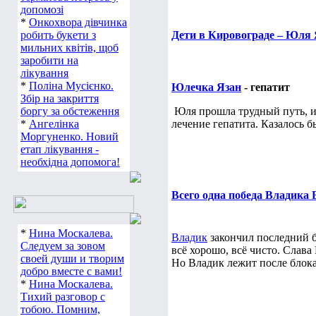
допомозі
*
Онкохвора дівчинка
робить букети з
Дети в Кировограде – Юля 
мильних квітів, щоб
заробити на
лікування
*
Поліна Мусієнко.
Юлечка Язан
- гепатит
Збір на закриття
боргу за обстеження
Юля прошла трудный путь, и 
*
Ангелінка
лечение гепатита. Казалось бы
Моргуненко. Новий
етап лікування -
необхідна допомога!
Всего одна победа Владика 
*
Нина Москалева.
Владик
закончил последний 
Следуем за зовом
всё хорошо, всё чисто. Слава 
своей души и творим
Но Владик лежит после блока 
добро вместе с вами!
*
Нина Москалева.
Тихий разговор с
тобою. Помним,