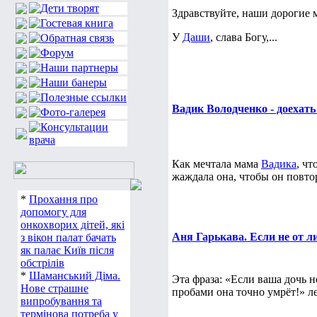
Здравствуйте, наши дорогие
У
Даши
, слава Богу,...
Вадик Володченко - доехать 
Как мечтала мама
Вадика
, чт
жаждала она, чтобы он повтор
*
Прохання про
допомогу для
онкохворих дітей, які
Аня Гарькава. Если не от 
з вікон палат бачать
як палає Київ після
обстрілів
*
Шаманський Діма.
Эта фраза: «Если ваша дочь 
Нове страшне
пробами она точно умрёт!» л
випробування та
термінова потреба у