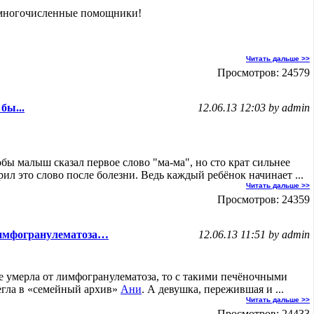
 многочисленные помощники!
Читать дальше >>
Просмотров: 24579
бы...
12.06.13 12:03 by admin
обы малыш сказал первое слово "ма-ма", но сто крат сильнее
ил это слово после болезни. Ведь каждый ребёнок начинает ...
Читать дальше >>
Просмотров: 24359
лимфогранулематоза…
12.06.13 11:51 by admin
не умерла от лимфогранулематоза, то с такими печёночными
егла в «семейный архив»
Ани
. А девушка, пережившая и ...
Читать дальше >>
Просмотров: 24433