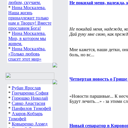
любим, скучаем.
Не покидай меня, надежда, к
*
Нина Москалева.
Наша жизнь
принадлежит только
нам и Творцу! Вместе
прославим Бога!
Не покидай меня, надежда, к
*
Нина Москалева.
Дай руку мне свою, как прежд
Мир, в котором мы
живем.
*
Нина Москалёва.
Мне кажется, наши детки, он
«Только любовь
боль, но вс...
спасет этот мир»
Четвертая новость о Грише 
*
Рубан Ярослав
*
Гончаренко София
«Новости паршивые... К несч
*
Горюшко Николай
Будут лечить…» - за этими сл
*
Савко Анастасия
*
Панфилов Тимофей
*
Азаров-Кобзарь
Тимофей
*
Ковыренко Ахмед
Новый сепаратор в Кирово