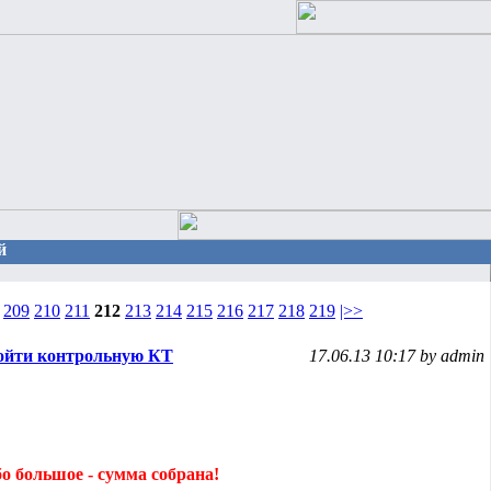
й
209
210
211
212
213
214
215
216
217
218
219
|>>
ойти контрольную КТ
17.06.13 10:17 by admin
бо большое - сумма собрана!