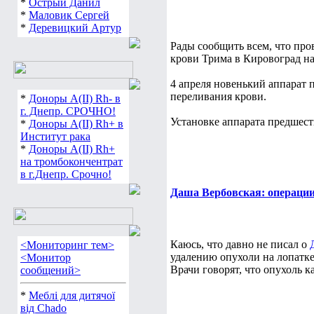
*
Острый Данил
*
Маловик Сергей
*
Деревицкий Артур
Рады сообщить всем, что про
крови Трима в Кировоград на
4 апреля новенький аппарат 
переливания крови.
*
Доноры А(ІІ) Rh- в
г. Днепр. СРОЧНО!
Установке аппарата предшеств
*
Доноры А(ІІ) Rh+ в
Институт рака
*
Доноры А(ІІ) Rh+
на тромбокончентрат
в г.Днепр. Срочно!
Даша Вербовская: операции
Каюсь, что давно не писал о
<Мониторинг тем>
удалению опухоли на лопатке
<Монитор
Врачи говорят, что опухоль ка
сообщений>
*
Меблі для дитячої
від Chado