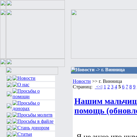
Новости -> г. Винница
Новости
>> г. Винница
Страниц:
<<|
1
2
3
4
5
6
7
8
9
Нашим мальчиш
помощь (обновле
Я не знаю что чувс