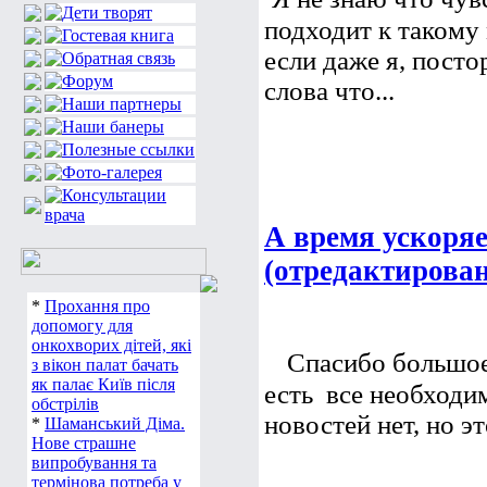
подходит к такому 
если даже я, пост
слова что...
А время ускоря
(отредактирован
*
Прохання про
допомогу для
онкохворих дітей, які
Спасибо большое,
з вікон палат бачать
як палає Київ після
есть  все необходим
обстрілів
новостей нет, но э
*
Шаманський Діма.
Нове страшне
випробування та
термінова потреба у