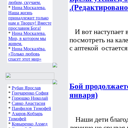
любим, скучаем.
.(Редактировано
*
Нина Москалева.
Наша жизнь
принадлежит только
нам и Творцу! Вместе
прославим Бога!
  И вот наступает
*
Нина Москалева.
Мир, в котором мы
посмотреть на кале
живем.
с аптекой  остается
*
Нина Москалёва.
«Только любовь
спасет этот мир»
Бой продолжаетс
*
Рубан Ярослав
*
Гончаренко София
января)
*
Горюшко Николай
*
Савко Анастасия
*
Панфилов Тимофей
*
Азаров-Кобзарь
Наши дети благод
Тимофей
*
Ковыренко Ахмед
лечение,не срывая 