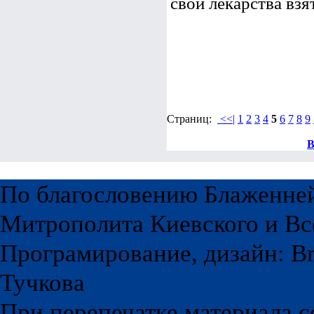
свои лекарства взят
Страниц:
<<|
1
2
3
4
5
6
7
8
9
В
По благословению Блаженне
Митрополита Киевского и Вс
Програмирование, дизайн: Br
Тучкова
При перепечатке материала с