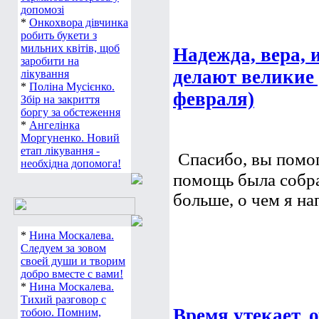
допомозі
*
Онкохвора дівчинка
робить букети з
мильних квітів, щоб
Надежда, вера, 
заробити на
делают великие 
лікування
*
Поліна Мусієнко.
февраля)
Збір на закриття
боргу за обстеження
*
Ангелінка
Моргуненко. Новий
етап лікування -
Спасибо, вы помог
необхідна допомога!
помощь была собран
больше, о чем я н
*
Нина Москалева.
Следуем за зовом
своей души и творим
добро вместе с вами!
*
Нина Москалева.
Тихий разговор с
Время утекает,
тобою. Помним,