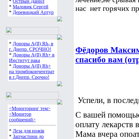
*
Острый Данил
*
Маловик Сергей
нас  нет горячих пр
*
Деревицкий Артур
*
Доноры А(ІІ) Rh- в
Фёдоров Максим
г. Днепр. СРОЧНО!
*
Доноры А(ІІ) Rh+ в
спасибо вам (от
Институт рака
*
Доноры А(ІІ) Rh+
на тромбокончентрат
в г.Днепр. Срочно!
Успели, в последн
<Мониторинг тем>
С вашей помощ
<Монитор
сообщений>
оплату лекарств 
*
Леза для ножів
Мама вчера опоат
*
Запчастини до