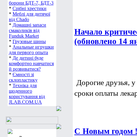
борони БДТ-7, БДТ-3
*
Срібні хрестики
*
Меблі для дитячої
від Chado
*
Домашні запаси
Начало критиче
смаколиків від
Funduk Market
(обновлено 14 я
*
Грузовые шины
*
Анальные игрушки
для первого опыта
*
Де дитині буде
комфортно навчатися
й розвиватися?
*
Ємності зі
склопластику
Дорогие друзья, у
*
Техніка для
щоденного
сроки оплаты лекарс
користування від
JLAB.COM.UA
С Новым годом !