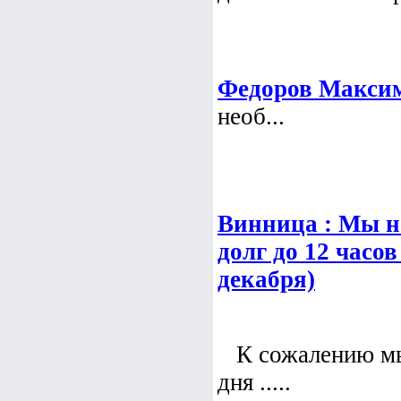
Федоров Макси
необ...
Винница : Мы н
долг до 12 часов 
декабря)
К сожалению мы 
дня .....