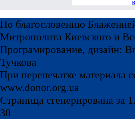
В
По благословению Блаженне
Митрополита Киевского и Вс
Програмирование, дизайн: Br
Тучкова
При перепечатке материала с
www.donor.org.ua
Страница сгенерирована за 1.
30