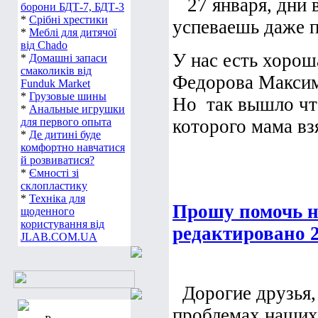
27 января, дни в
борони БДТ-7, БДТ-3
*
Срібні хрестики
успеваешь даже п
*
Меблі для дитячої
від Chado
У нас есть хорош
*
Домашні запаси
смаколиків від
Федорова Максим
Funduk Market
*
Грузовые шины
Но так вышло чт
*
Анальные игрушки
для первого опыта
которого мама взя
*
Де дитині буде
комфортно навчатися
й розвиватися?
*
Ємності зі
склопластику
*
Техніка для
Прошу помочь н
щоденного
користування від
редактировано 2
JLAB.COM.UA
Дорогие друзья, 
проблемах наших 