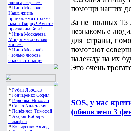
любим, скучаем.
помощи наших дет
*
Нина Москалева.
Наша жизнь
принадлежит только
За не полных 13 
нам и Творцу! Вместе
прославим Бога!
незнакомые люди,
*
Нина Москалева.
для страны, пом
Мир, в котором мы
живем.
помогают соверш
*
Нина Москалёва.
«Только любовь
надежду на их бу
спасет этот мир»
Это очень трогате
*
Рубан Ярослав
*
Гончаренко София
*
Горюшко Николай
SOS, у нас крит
*
Савко Анастасия
(обновлено 3 фе
*
Панфилов Тимофей
*
Азаров-Кобзарь
Тимофей
*
Ковыренко Ахмед