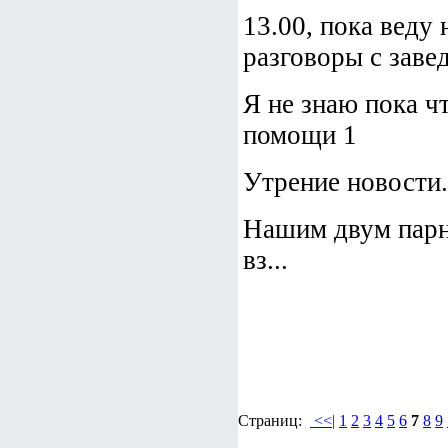
13.00, пока веду
разговоры с заве
Я не знаю пока ч
помощи 1
Утрение новости.
Нашим двум парн
вз...
Страниц:
<<|
1
2
3
4
5
6
7
8
9