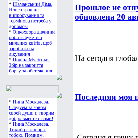
*
Шаманський Діма.
Прошлое не отпу
Нове страшне
обновлена 20 ав
випробування та
термінова потреба у
допомозі
*
Онкохвора дівчинка
робить букети з
мильних квітів, щоб
заробити на
лікування
На сегодня глобал
*
Поліна Мусієнко.
Збір на закриття
боргу за обстеження
Последняя моя н
*
Нина Москалева.
Следуем за зовом
своей души и творим
добро вместе с вами!
*
Нина Москалева.
Тихий разговор с
тобою. Помним,
Сегодня я пишу п