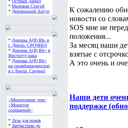
*
Острый Данил
*
Маловик Сергей
К сожалению обн
*
Деревицкий Артур
новости со слова
SOS мне не перед
положения...
*
Доноры А(ІІ) Rh- в
За месяц наши де
г. Днепр. СРОЧНО!
*
Доноры А(ІІ) Rh+ в
взятые с отсрочко
Институт рака
*
Доноры А(ІІ) Rh+
А это очень и очен
на тромбокончентрат
в г.Днепр. Срочно!
Наши дети очен
<Мониторинг тем>
поддержке (обно
<Монитор
сообщений>
*
Леза для ножів
*
Запчастини до