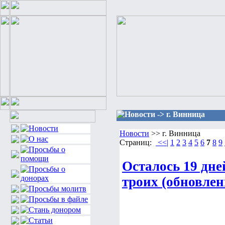
Новости -> г. Винница
Новости
>> г. Винница
Страниц:
<<|
1
2
3
4
5
6
7
8
9
Осталось 19 дней
троих (обновлен