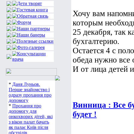
Хочу вам напомн
которым необходи
25 декабря, так к
бухгалтерию.
Остается 4 с поло
обеда нужно все о
И от лица детей и
*
Даня Луньов.
Перше знайомство і
одразу прохання про
допомогу
Винница : Все б
*
Прохання про
допомогу для
будет !
онкохворих дітей, які
з вікон палат бачать
як палає Київ після
обстрілів