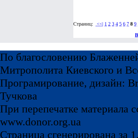
Страниц:
<<|
1
2
3
4
5
6
7
8
9
В
По благословению Блаженне
Митрополита Киевского и Вс
Програмирование, дизайн: Br
Тучкова
При перепечатке материала с
www.donor.org.ua
Страница сгенерирована за 1.