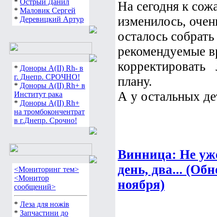
*
Острый Данил
На сегодня к сож
*
Маловик Сергей
изменилось, оче
*
Деревицкий Артур
осталось собрать 
рекомендуемые вр
корректировать л
*
Доноры А(ІІ) Rh- в
г. Днепр. СРОЧНО!
плану.
*
Доноры А(ІІ) Rh+ в
А у остальных де
Институт рака
*
Доноры А(ІІ) Rh+
на тромбокончентрат
в г.Днепр. Срочно!
Винница: Не уже
день, два... (О
<Мониторинг тем>
<Монитор
ноября)
сообщений>
*
Леза для ножів
*
Запчастини до