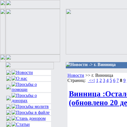
Новости -> г. Винница
Новости
>> г. Винница
Страниц:
<<|
1
2
3
4
5
6
7
8
9
Винница :Остало
(обновлено 20 д