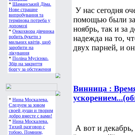
*
Шаманський Діма.
У нас сегодня оч
Нове страшне
випробування та
помощью были за
термінова потреба у
допомозі
ноябрь, так и за 
*
Онкохвора дівчинка
надежда на то, ч
робить букети з
мильних квітів, щоб
двух парней, и он
заробити на
лікування
*
Поліна Мусієнко.
Збір на закриття
боргу за обстеження
Винница : Время
ускорением...(об
*
Нина Москалева.
Следуем за зовом
своей души и творим
добро вместе с вами!
*
Нина Москалева.
А вот и декабрь,
Тихий разговор с
тобою. Помним,