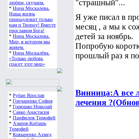
"страшный"...
любим, скучаем.
*
Нина Москалева.
Наша жизнь
Я уже писал в пр
принадлежит только
месяц , а мы к с
нам и Творцу! Вместе
прославим Бога!
детей за ноябрь.
*
Нина Москалева.
Мир, в котором мы
Попробую коротко
живем.
*
Нина Москалёва.
прошлый раз я по
«Только любовь
спасет этот мир»
Винница:А все л
*
Рубан Ярослав
лечения ?(Обнов
*
Гончаренко София
*
Горюшко Николай
*
Савко Анастасия
*
Панфилов Тимофей
*
Азаров-Кобзарь
Тимофей
*
Ковыренко Ахмед