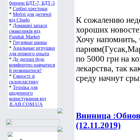
борони БДТ-7, БДТ-3
*
Срібні хрестики
*
Меблі для дитячої
К сожалению неде
від Chado
*
Домашні запаси
хороших новостей
смаколиків від
Funduk Market
Хочу напомнить,
*
Грузовые шины
парням(Гусак,Ма
*
Анальные игрушки
для первого опыта
по 5000 грн на к
*
Де дитині буде
комфортно навчатися
лекарства, так ка
й розвиватися?
*
Ємності зі
среду начнут сры
склопластику
*
Техніка для
щоденного
користування від
JLAB.COM.UA
Винница :Обнов
(12.11.2019)