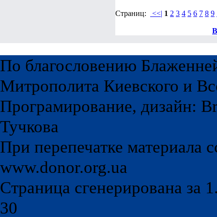
Страниц:
<<|
1
2
3
4
5
6
7
8
9
В
По благословению Блаженне
Митрополита Киевского и Вс
Програмирование, дизайн: Br
Тучкова
При перепечатке материала с
www.donor.org.ua
Страница сгенерирована за 1.
30