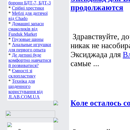
борони БДТ-7, БДТ-3
продолжаются
*
Срібні хрестики
*
Меблі для дитячої
від Chado
*
Домашні запаси
смаколиків від
Funduk Market
Здравствуйте, до
*
Грузовые шины
никак не насобир
*
Анальные игрушки
для первого опыта
Эксиджада для
В
*
Де дитині буде
комфортно навчатися
самые ...
й розвиватися?
*
Ємності зі
склопластику
*
Техніка для
щоденного
користування від
JLAB.COM.UA
Коле осталось с