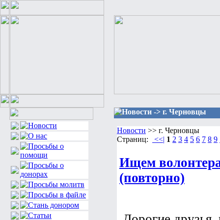
Новости -> г. Черновцы
Новости
>> г. Черновцы
Страниц:
<<|
1
2
3
4
5
6
7
8
9
Ищем волонтера
(повторно)
Дорогие друзья, в