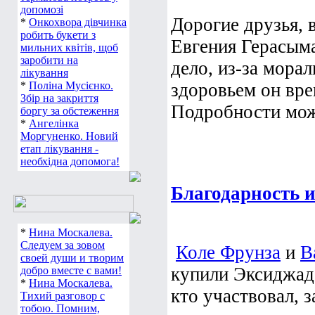
допомозі
Дорогие друзья, в
*
Онкохвора дівчинка
робить букети з
Евгения Герасым
мильних квітів, щоб
заробити на
дело, из-за мора
лікування
*
Поліна Мусієнко.
здоровьем он вре
Збір на закриття
Подробности мо
боргу за обстеження
*
Ангелінка
Моргуненко. Новий
етап лікування -
необхідна допомога!
Благодарность 
*
Нина Москалева.
Следуем за зовом
Коле Фрунза
и
В
своей души и творим
купили Эксиджад!
добро вместе с вами!
*
Нина Москалева.
кто участвовал, 
Тихий разговор с
тобою. Помним,