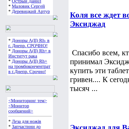
*
Острый Данил
*
Маловик Сергей
*
Деревицкий Артур
Коля все ждет 
Эксиджад
*
Доноры А(ІІ) Rh- в
г. Днепр. СРОЧНО!
*
Доноры А(ІІ) Rh+ в
Спасибо всем, кт
Институт рака
принимал Эксидж
*
Доноры А(ІІ) Rh+
на тромбокончентрат
купить эти таблет
в г.Днепр. Срочно!
гривен.... К сег
тысяч ...
<Мониторинг тем>
<Монитор
сообщений>
*
Леза для ножів
Эксиджад для В
*
Запчастини до