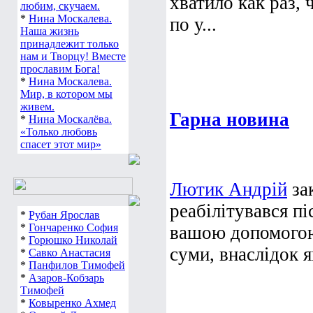
хватило как раз,
любим, скучаем.
*
Нина Москалева.
по у...
Наша жизнь
принадлежит только
нам и Творцу! Вместе
прославим Бога!
*
Нина Москалева.
Мир, в котором мы
живем.
Гарна новина
*
Нина Москалёва.
«Только любовь
спасет этот мир»
Лютик Андрій
зак
реабілітувався пі
*
Рубан Ярослав
*
Гончаренко София
вашою допомогою 
*
Горюшко Николай
суми, внаслідок 
*
Савко Анастасия
*
Панфилов Тимофей
*
Азаров-Кобзарь
Тимофей
*
Ковыренко Ахмед