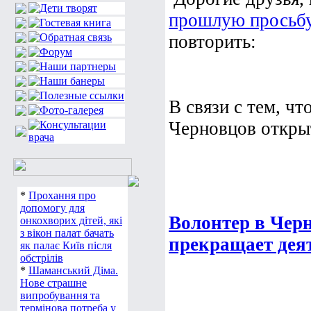
прошлую просьб
повторить:
В связи с тем, ч
Черновцов открыт
*
Прохання про
допомогу для
Волонтер в Чер
онкохворих дітей, які
з вікон палат бачать
прекращает дея
як палає Київ після
обстрілів
*
Шаманський Діма.
Нове страшне
випробування та
термінова потреба у