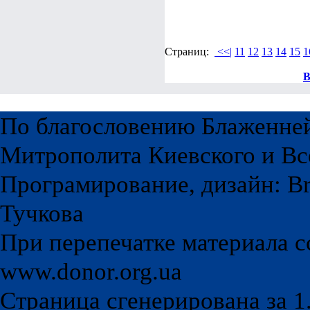
Страниц:
<<|
11
12
13
14
15
1
В
По благословению Блаженне
Митрополита Киевского и Вс
Програмирование, дизайн: Br
Тучкова
При перепечатке материала с
www.donor.org.ua
Страница сгенерирована за 1.