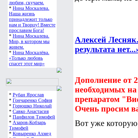
любим, скучаем.
*
Нина Москалева.
Наша жизнь
принадлежит только
нам и Творцу! Вместе
прославим Бога!
*
Нина Москалева.
Алексей Лесняк.
Мир, в котором мы
живем.
результата нет...
*
Нина Москалёва.
«Только любовь
спасет этот мир»
Дополнение от 24
необходимых на
*
Рубан Ярослав
препаратом "Виф
*
Гончаренко София
*
Горюшко Николай
Очень просим в
*
Савко Анастасия
*
Панфилов Тимофей
Вот уже котору
*
Азаров-Кобзарь
Тимофей
*
Ковыренко Ахмед