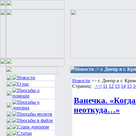
Новости -> г. Днепр и г. Кр
Новости
>> г. Днепр и г. Крив
Страниц:
<<|
11
12
13
14
15
1
Ванечка. «Когд
неоткуда…»