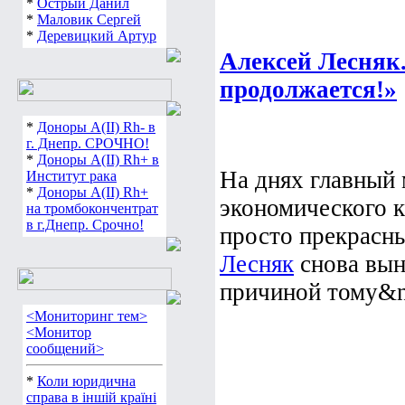
*
Острый Данил
*
Маловик Сергей
*
Деревицкий Артур
Алексей Лесняк
продолжается!»
*
Доноры А(ІІ) Rh- в
г. Днепр. СРОЧНО!
*
Доноры А(ІІ) Rh+ в
На днях главный
Институт рака
*
Доноры А(ІІ) Rh+
экономического 
на тромбокончентрат
в г.Днепр. Срочно!
просто прекрасн
Лесняк
снова вын
причиной тому&n
<Мониторинг тем>
<Монитор
сообщений>
*
Коли юридична
справа в іншій країні