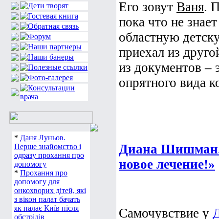
Его зовут
Ваня
. 
пока что не знае
областную детск
приехал из друго
из документов – 
опрятного вида ко
*
Даня Луньов.
Диана Шишман.
Перше знайомство і
одразу прохання про
новое лечение!»
допомогу
*
Прохання про
допомогу для
онкохворих дітей, які
з вікон палат бачать
як палає Київ після
Самочувствие у
обстрілів