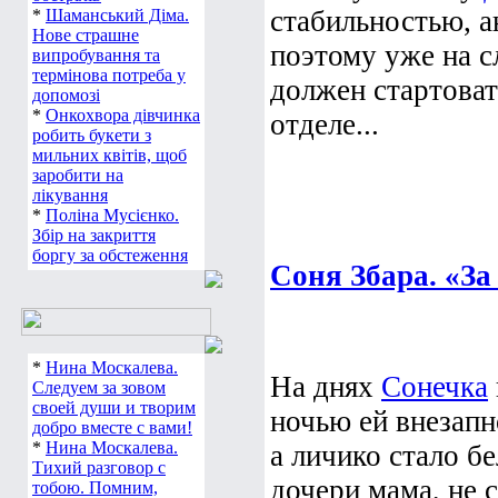
стабильностью, а
*
Шаманський Діма.
Нове страшне
поэтому уже на 
випробування та
термінова потреба у
должен стартоват
допомозі
*
Онкохвора дівчинка
отделе...
робить букети з
мильних квітів, щоб
заробити на
лікування
*
Поліна Мусієнко.
Збір на закриття
боргу за обстеження
Соня Збара. «За
*
Нина Москалева.
На днях
Сонечка
Следуем за зовом
своей души и творим
ночью ей внезапн
добро вместе с вами!
*
Нина Москалева.
а личико стало б
Тихий разговор с
дочери мама, не с
тобою. Помним,