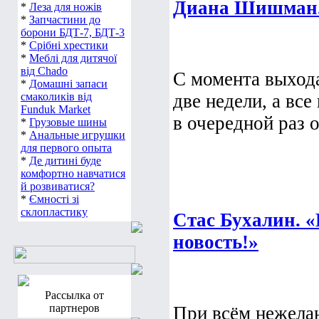
Диана Шишман.
*
Леза для ножів
*
Запчастини до
борони БДТ-7, БДТ-3
*
Срібні хрестики
*
Меблі для дитячої
від Chado
С момента выхо
*
Домашні запаси
смаколиків від
две недели, а вс
Funduk Market
в очередной раз о
*
Грузовые шины
*
Анальные игрушки
для первого опыта
*
Де дитині буде
комфортно навчатися
й розвиватися?
*
Ємності зі
склопластику
Стас Бухалин. 
новость!»
Рассылка от
партнеров
При всём нежелан