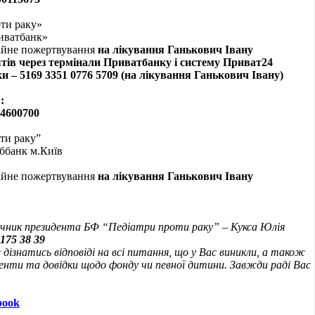
ти раку»
иватбанк»
дійне пожертвування
на лікування Ганькович Івану
тів через термінали Приватбанку і систему Приват24
и – 5169 3351 0776 5709
(на лікування Ганькович Івану
)
:
4600700
ти раку”
ббанк м.Київ
дійне пожертвування
на лікування Ганькович Івану
мічник президента БФ “Педіатри проти раку” – Кукса Юлія
175 38 39
дізнатись відповіді на всі питання, що у Вас виникли, а також
енти та довідки щодо фонду чи певної дитини. Завжди раді Вас
book