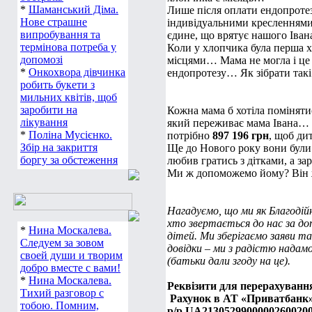
*
Шаманський Діма.
Лише після оплати ендопротез
Нове страшне
індивідуальними кресленнями.
випробування та
єдине, що врятує нашого Іван
термінова потреба у
Коли у хлопчика була перша хі
допомозі
місцями… Мама не могла і це
*
Онкохвора дівчинка
ендопротезу… Як зібрати такі
робить букети з
мильних квітів, щоб
заробити на
Кожна мама б хотіла помінят
лікування
який переживає мама Івана… Н
*
Поліна Мусієнко.
потрібно
897 196 грн
, щоб ди
Збір на закриття
Ще до Нового року вони були
боргу за обстеження
любив гратись з дітками, а з
Ми ж допоможемо йому? Він ж
Нагадуємо, що ми як Благодійн
хто звертається до нас за до
*
Нина Москалева.
дітей. Ми зберігаємо заяви та
Следуем за зовом
довідки – ми з радістю надамо
своей души и творим
(батьки дали згоду на це).
добро вместе с вами!
*
Нина Москалева.
Реквізити для перерахуванн
Тихий разговор с
Рахунок в АТ «Приватбанк
тобою. Помним,
р/р UA2130529900000260020