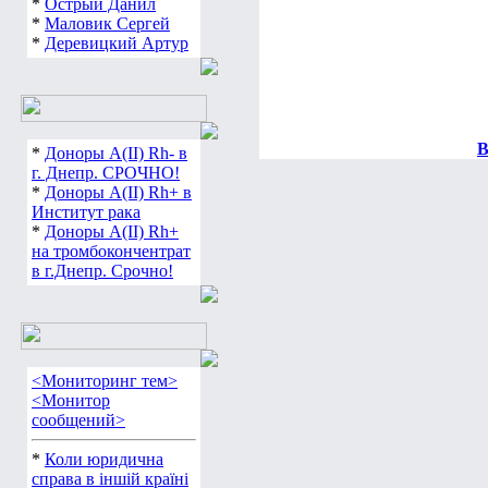
*
Острый Данил
*
Маловик Сергей
*
Деревицкий Артур
В
*
Доноры А(ІІ) Rh- в
г. Днепр. СРОЧНО!
*
Доноры А(ІІ) Rh+ в
Институт рака
*
Доноры А(ІІ) Rh+
на тромбокончентрат
в г.Днепр. Срочно!
<Мониторинг тем>
<Монитор
сообщений>
*
Коли юридична
справа в іншій країні