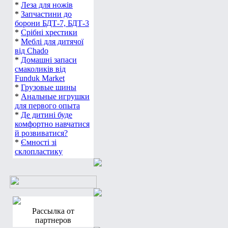
*
Леза для ножів
*
Запчастини до
борони БДТ-7, БДТ-3
*
Срібні хрестики
*
Меблі для дитячої
від Chado
*
Домашні запаси
смаколиків від
Funduk Market
*
Грузовые шины
*
Анальные игрушки
для первого опыта
*
Де дитині буде
комфортно навчатися
й розвиватися?
*
Ємності зі
склопластику
Рассылка от
партнеров