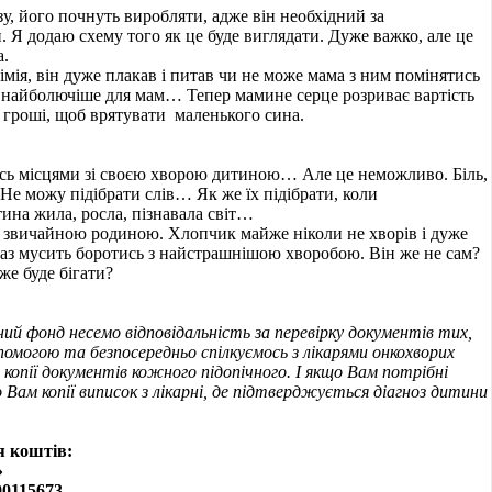
у, його почнуть виробляти, адже він необхідний за
 Я додаю схему того як це буде виглядати. Дуже важко, але це
а.
мія, він дуже плакав і питав чи не може мама з ним помінятись
 найболючіше для мам… Тепер мамине серце розриває вартість
 гроші, щоб врятувати маленького сина.
ись місцями зі своєю хворою дитиною… Але це неможливо. Біль,
е можу підібрати слів… Як же їх підібрати, коли
тина жила, росла, пізнавала світ…
 звичайною родиною. Хлопчик майже ніколи не хворів і дуже
араз мусить боротись з найстрашнішою хворобою. Він же не сам?
е буде бігати?
ий фонд несемо відповідальність за перевірку документів тих,
помогою та безпосередньо спілкуємось з лікарями онкохворих
 копії документів кожного підопічного. І якщо Вам потрібні
 Вам копії виписок з лікарні, де підтверджується діагноз дитини
я коштів:
»
00115673