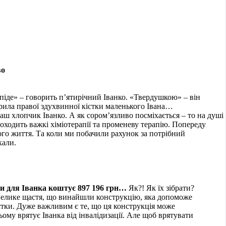
во
іде» – говорить п’ятирічний Іванко. «Твердушкою» – він
рила правої здухвинної кістки маленького Івана…
ш хлопчик Іванко. А як сором’язливо посміхається – то на душі
оходить важкі хіміотерапії та променеву терапію. Попереду
його життя. Та коли ми побачили рахунок за потрібний
кали.
и для Іванка коштує 897 196 грн…
Як?! Як їх зібрати?
Велике щастя, що винайшли конструкцію, яка допоможе
стки. Дуже важливим є те, що ця конструкція може
ому врятує Іванка від інвалідизації. Але щоб врятувати