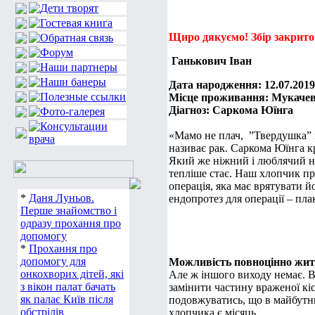
Щиро дякуємо! Збір закрито
Ганькович Іван
Дата народження: 12.07.2019
Місце проживання: Мукаче
Діагноз: Саркома Юїнга
«Мамо не плач, ˮТвердушкаˮ п
називає рак. Саркома Юїнга к
Який же ніжний і люблячий на
тепліше стає. Наш хлопчик пр
операція, яка має врятувати 
*
Даня Луньов.
ендопротез для операції – пла
Перше знайомство і
одразу прохання про
допомогу
*
Прохання про
допомогу для
Можливість повноцінно жит
онкохворих дітей, які
Але ж іншого виходу немає. 
з вікон палат бачать
замінити частину враженої кі
як палає Київ після
подовжуватись, що в майбутнь
обстрілів
хлопчика є місяць…