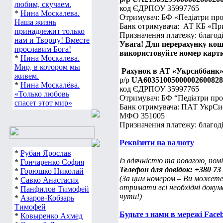
любим, скучаем.
код ЄДРПОУ 35997765
*
Нина Москалева.
Отримувач: БФ «Педіатри про
Наша жизнь
Банк отримувача: АТ КБ «Пр
принадлежит только
Призначення платежу: благо
нам и Творцу! Вместе
Увага! Для перерахунку кош
прославим Бога!
використовуйте номер картк
*
Нина Москалева.
Мир, в котором мы
Рахунок в АТ «Укрсиббанк»
живем.
р/р
UA60351005000002600828
*
Нина Москалёва.
код ЄДРПОУ 35997765
«Только любовь
Отримувач: БФ “Педіатри про
спасет этот мир»
Банк отримувача: ПАТ УкрСи
МФО 351005
Призначення платежу: благо
Реквізити на валюту
*
Рубан Ярослав
Із вдячністю та повагою, по
*
Гончаренко София
Телефон для довідок: +380 73 
*
Горюшко Николай
(За цим номером – Ви можете 
*
Савко Анастасия
отримати всі необхідні докум
*
Панфилов Тимофей
чути!)
*
Азаров-Кобзарь
Тимофей
Будьте з нами в мережі Face
*
Ковыренко Ахмед