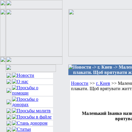
Новости -> г. Киев -> Мал
плакати. Щоб врятувати жи
Новости
>>
г. Киев
>> Малень
плакати. Щоб врятувати житт
Маленький Іванко нази
врятува