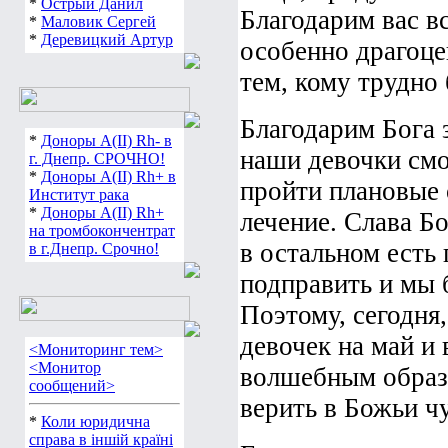
*
Острый Данил
Благодарим вас в
*
Маловик Сергей
*
Деревицкий Артур
особенно драгоце
тем, кому трудно
Благодарим Бога з
*
Доноры А(ІІ) Rh- в
наши девочки смо
г. Днепр. СРОЧНО!
*
Доноры А(ІІ) Rh+ в
пройти плановые 
Институт рака
*
Доноры А(ІІ) Rh+
лечение. Слава Бо
на тромбокончентрат
в остальном есть
в г.Днепр. Срочно!
подправить и мы 
Поэтому, сегодня
девочек на май и
<Мониторинг тем>
<Монитор
волшебным образо
сообщений>
верить в Божьи ч
*
Коли юридична
справа в іншій країні