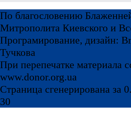
По благословению Блаженне
Митрополита Киевского и Вс
Програмирование, дизайн: Br
Тучкова
При перепечатке материала с
www.donor.org.ua
Страница сгенерирована за 0.
30