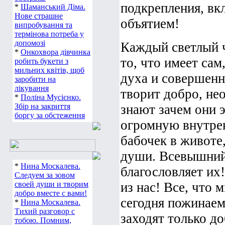
подкрепления, вк
*
Шаманський Діма.
Нове страшне
объятием!
випробування та
термінова потреба у
допомозі
Каждый светлый ч
*
Онкохвора дівчинка
то, что имеет сам
робить букети з
мильних квітів, щоб
духа и совершенн
заробити на
лікування
творит добро, не
*
Поліна Мусієнко.
Збір на закриття
знают зачем они 
боргу за обстеження
огромную внутрен
бабочек в животе,
души. Всевышний 
*
Нина Москалева.
благословляет их
Следуем за зовом
своей души и творим
из нас! Все, что 
добро вместе с вами!
сегодня пожинаем 
*
Нина Москалева.
Тихий разговор с
заходят только д
тобою. Помним,