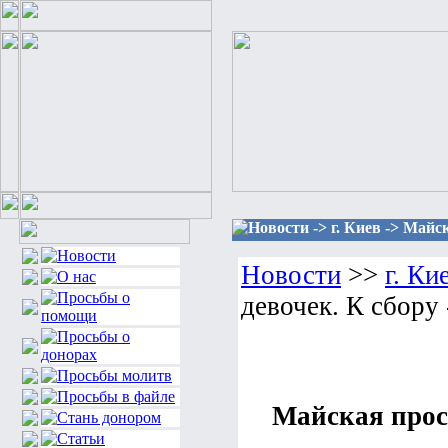
Новости -> г. Киев -> Майс
Новости
>>
г. Ки
девочек. К сбору 
Майская прось