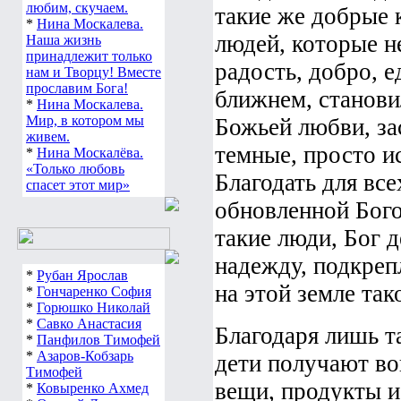
любим, скучаем.
такие же добрые 
*
Нина Москалева.
людей, которые не
Наша жизнь
принадлежит только
радость, добро, е
нам и Творцу! Вместе
прославим Бога!
ближнем, станови
*
Нина Москалева.
Мир, в котором мы
Божьей любви, зас
живем.
темные, просто и
*
Нина Москалёва.
«Только любовь
Благодать для вс
спасет этот мир»
обновленной Бого
такие люди, Бог 
надежду, подкреп
*
Рубан Ярослав
на этой земле та
*
Гончаренко София
*
Горюшко Николай
*
Савко Анастасия
Благодаря лишь 
*
Панфилов Тимофей
*
Азаров-Кобзарь
дети получают во
Тимофей
вещи, продукты 
*
Ковыренко Ахмед