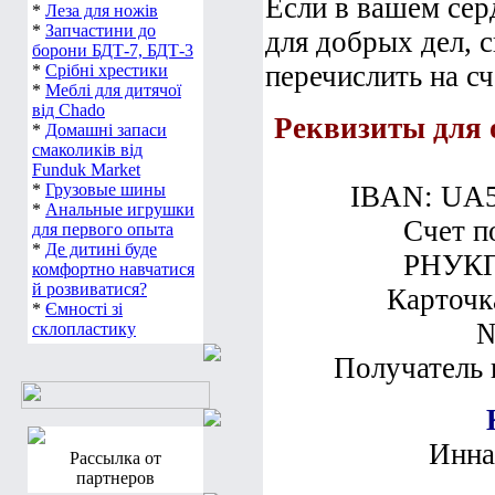
Если в вашем сер
*
Леза для ножів
*
Запчастини до
для добрых дел, 
борони БДТ-7, БДТ-3
перечислить на сч
*
Срібні хрестики
*
Меблі для дитячої
від Chado
Реквизиты для
*
Домашні запаси
смаколиків від
Funduk Market
*
Грузовые шины
IBAN: UA5
*
Анальные игрушки
Счет п
для первого опыта
*
Де дитині буде
РНУКП
комфортно навчатися
й розвиватися?
Карточк
*
Ємності зі
№
склопластику
Получатель 
Инн
Рассылка от
партнеров