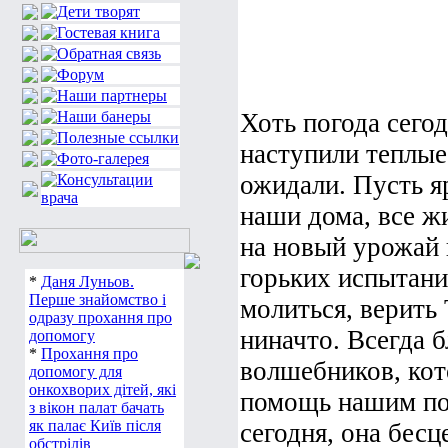
Хоть погода сегод
наступили теплые
ожидали. Пусть я
наши дома, все ж
на новый урожай 
горьких испытан
*
Даня Луньов.
Перше знайомство і
молиться, верить 
одразу прохання про
ниначто. Всегда 
допомогу
*
Прохання про
волшебников, кот
допомогу для
онкохворих дітей, які
помощь нашим по
з вікон палат бачать
як палає Київ після
сегодня, она бес
обстрілів