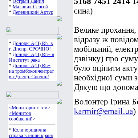
5168 7451 2414 1
*
Острый Данил
*
Маловик Сергей
сина)
*
Деревицкий Артур
Велике прохання,
відразу ж повідо
*
Доноры А(ІІ) Rh- в
мобільний, елект
г. Днепр. СРОЧНО!
*
Доноры А(ІІ) Rh+ в
дзвінку) про сум
Институт рака
*
Доноры А(ІІ) Rh+
було оцінити акту
на тромбокончентрат
необхідної суми з
в г.Днепр. Срочно!
Дякую що допома
Волонтер Ірина Б
<Мониторинг тем>
karmir@email.ua
)
<Монитор
сообщений>
*
Коли юридична
справа в іншій країні