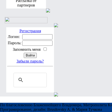
Рассылка от
партнеров
Регистрация
Логин:
Пароль:
Запомнить меня
Забыли пароль?
По благословению Блаженнейшего Владимира, Митрополита Ки
Програмирование, дизайн: Brusilovsky A. & Мария Тучкова