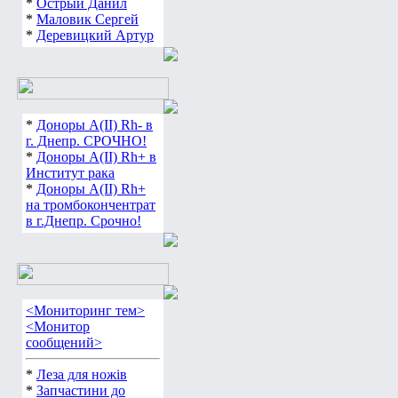
*
Острый Данил
*
Маловик Сергей
*
Деревицкий Артур
*
Доноры А(ІІ) Rh- в
г. Днепр. СРОЧНО!
*
Доноры А(ІІ) Rh+ в
Институт рака
*
Доноры А(ІІ) Rh+
на тромбокончентрат
в г.Днепр. Срочно!
<Мониторинг тем>
<Монитор
сообщений>
*
Леза для ножів
*
Запчастини до