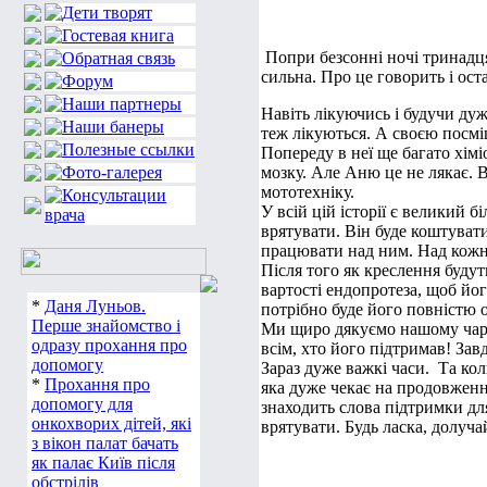
Попри безсонні ночі тринадця
сильна. Про це говорить і ос
Навіть лікуючись і будучи ду
теж лікуються. А своєю посмі
Попереду в неї ще багато хімі
мозку. Але Аню це не лякає. В
мототехніку.
У всій цій історії є великий 
врятувати. Він буде коштуват
працювати над ним. Над кожни
Після того як креслення буду
вартості ендопротеза, щоб йо
*
Даня Луньов.
потрібно буде його повністю 
Перше знайомство і
Ми щиро дякуємо нашому чарі
одразу прохання про
всім, хто його підтримав! Зав
допомогу
Зараз дуже важкі часи. Та кол
*
Прохання про
яка дуже чекає на продовженн
допомогу для
знаходить слова підтримки дл
онкохворих дітей, які
врятувати. Будь ласка, долуча
з вікон палат бачать
як палає Київ після
обстрілів