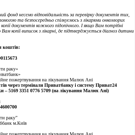
ий фонд несемо відповідальність за перевірку документів тих,
помогою та безпосередньо спілкуємось з лікарями онкохворих
 копії документів кожного підопічного. І якщо Вам потрібні
 Вам копії виписок з лікарні, де підтверджується діагноз дитини
я коштів:
00115673
ти раку»
иватбанк»
ійне пожертвування на лікування Малюх Ані
тів через термінали Приватбанку і систему Приват24
и – 5169 3351 0776 5709
(на лікування Малюх Ані
)
:
4600
700
ти раку”
ббанк м.Київ
ійне пожертвування на лікування Малюх Ані