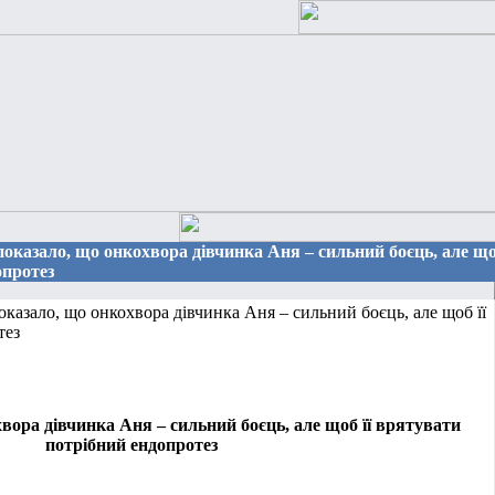
показало, що онкохвора дівчинка Аня – сильний боєць, але щ
опротез
азало, що онкохвора дівчинка Аня – сильний боєць, але щоб її
тез
ора дівчинка Аня – сильний боєць, але щоб її врятувати
потрібний ендопротез