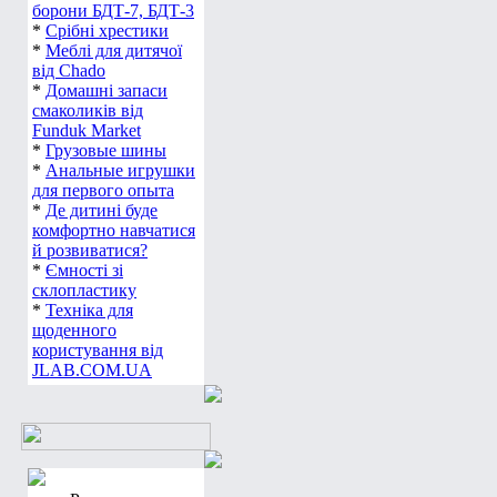
борони БДТ-7, БДТ-3
*
Срібні хрестики
*
Меблі для дитячої
від Chado
*
Домашні запаси
смаколиків від
Funduk Market
*
Грузовые шины
*
Анальные игрушки
для первого опыта
*
Де дитині буде
комфортно навчатися
й розвиватися?
*
Ємності зі
склопластику
*
Техніка для
щоденного
користування від
JLAB.COM.UA