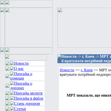
Новости -> г. Киев -> МРТ 
її врятувати потрібний енд
Новости
>>
г. Киев
>> МРТ пок
врятувати потрібний ендопро
МРТ показало, що онкохв