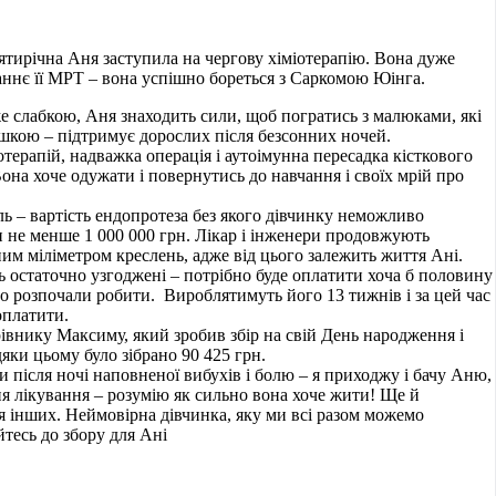
тирічна Аня заступила на чергову хіміотерапію. Вона дуже
таннє її МРТ – вона успішно бореться з Саркомою Юінга.
же слабкою, Аня знаходить сили, щоб погратись з малюками, які
шкою – підтримує дорослих після безсонних ночей.
отерапій, надважка операція і аутоімунна пересадка кісткового
она хоче одужати і повернутись до навчання і своїх мрій про
біль – вартість ендопротеза без якого дівчинку неможливо
и не менше 1 000 000 грн. Лікар і інженери продовжують
м міліметром креслень, адже від цього залежить життя Ані.
ть остаточно узгоджені – потрібно буде оплатити хоча б половину
го розпочали робити. Вироблятимуть його 13 тижнів і за цей час
оплатити.
внику Максиму, який зробив збір на свій День народження і
дяки цьому було зібрано 90 425 грн.
и після ночі наповненої вибухів і болю – я приходжу і бачу Аню,
я лікування – розумію як сильно вона хоче жити! Ще й
я інших. Неймовірна дівчинка, яку ми всі разом можемо
йтесь до збору для Ані