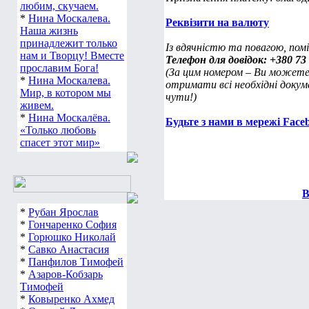
любим, скучаем.
*
Нина Москалева.
Реквізити на валюту
Наша жизнь
принадлежит только
Із вдячністю та повагою, по
нам и Творцу! Вместе
Телефон для довідок: +380 73 
прославим Бога!
(За цим номером – Ви можете 
*
Нина Москалева.
отримати всі необхідні докум
Мир, в котором мы
чути!)
живем.
*
Нина Москалёва.
Будьте з нами в мережі Face
«Только любовь
спасет этот мир»
В
*
Рубан Ярослав
*
Гончаренко София
*
Горюшко Николай
*
Савко Анастасия
*
Панфилов Тимофей
*
Азаров-Кобзарь
Тимофей
*
Ковыренко Ахмед