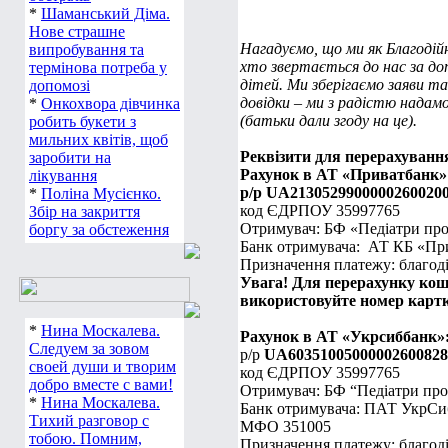
*
Шаманський Діма.
Нове страшне
Нагадуємо, що ми як Благодійн
випробування та
хто звертається до нас за до
термінова потреба у
дітей. Ми зберігаємо заяви та
допомозі
довідки – ми з радістю надамо
*
Онкохвора дівчинка
(батьки дали згоду на це).
робить букети з
мильних квітів, щоб
Реквізити для перерахуванн
заробити на
Рахунок в АТ «Приватбанк»
лікування
р/р UA2130529900000260020
*
Поліна Мусієнко.
код ЄДРПОУ 35997765
Збір на закриття
Отримувач: БФ «Педіатри про
боргу за обстеження
Банк отримувача: АТ КБ «Пр
Призначення платежу: благод
Увага! Для перерахунку кош
використовуйте номер картк
*
Нина Москалева.
Рахунок в АТ «Укрсиббанк»
Следуем за зовом
р/р
UA60351005000002600828
своей души и творим
код ЄДРПОУ 35997765
добро вместе с вами!
Отримувач: БФ “Педіатри про
*
Нина Москалева.
Банк отримувача: ПАТ УкрСи
Тихий разговор с
МФО 351005
тобою. Помним,
Призначення платежу: благод