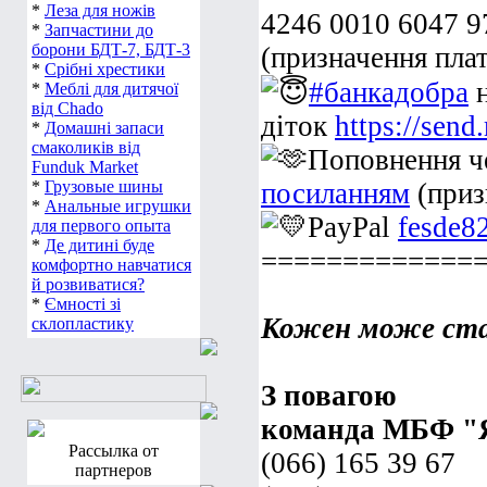
*
Леза для ножів
4246 0010 6047 
*
Запчастини до
борони БДТ-7, БДТ-3
(призначення пла
*
Срібні хрестики
#банкадобра
н
*
Меблі для дитячої
від Chado
діток
https://se
*
Домашні запаси
смаколиків від
Поповнення ч
Funduk Market
*
Грузовые шины
посиланням
(приз
*
Анальные игрушки
PayPal
fesde8
для первого опыта
*
Де дитині буде
=============
комфортно навчатися
й розвиватися?
*
Ємності зі
Кожен може ста
склопластику
З повагою
команда МБФ "
Рассылка от
(066) 165 39 67
партнеров