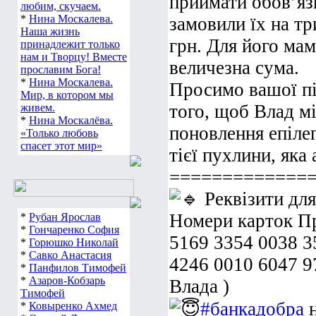
приймати обов’яз
любим, скучаем.
*
Нина Москалева.
замовили їх на тр
Наша жизнь
грн. Для його мам
принадлежит только
нам и Творцу! Вместе
величезна сума.
прославим Бога!
*
Нина Москалева.
Просимо вашої пі
Мир, в котором мы
того, щоб Влад м
живем.
*
Нина Москалёва.
поновлення епілеп
«Только любовь
спасет этот мир»
тієї пухлини, яка 
=============
Реквізити для
Номери карток Пр
*
Рубан Ярослав
*
Гончаренко София
5169 3354 0038 3
*
Горюшко Николай
*
Савко Анастасия
4246 0010 6047 9
*
Панфилов Тимофей
*
Азаров-Кобзарь
Влада )
Тимофей
#банкадобра
н
*
Ковыренко Ахмед