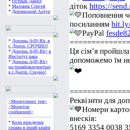
*
Острый Данил
діток
https://sen
*
Маловик Сергей
*
Деревицкий Артур
Поповнення че
посиланням
bit.l
PayPal
fesde8
=============
*
Доноры А(ІІ) Rh- в
г. Днепр. СРОЧНО!
Ця сім’я пройшла
*
Доноры А(ІІ) Rh+ в
Институт рака
допоможемо їм не
*
Доноры А(ІІ) Rh+
на тромбокончентрат
в г.Днепр. Срочно!
=============
Реквізити для до
<Мониторинг тем>
<Монитор
Номери карто
сообщений>
внесків:
*
Коли юридична
5169 3354 0038 3
справа в іншій країні