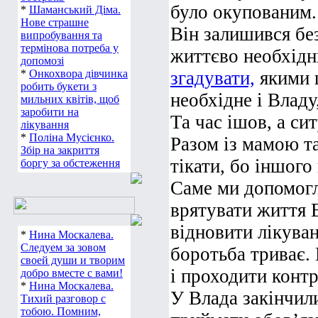
було окупованим.
*
Шаманський Діма.
Нове страшне
Він залишився без
випробування та
термінова потреба у
життєво необхідн
допомозі
*
Онкохвора дівчинка
згадувати,
якими 
робить букети з
необхідне і Владу,
мильних квітів, щоб
заробити на
Та час ішов, а си
лікування
*
Поліна Мусієнко.
Разом із мамою т
Збір на закриття
тікати, бо іншого
боргу за обстеження
Саме ми допомогл
врятувати життя 
відновити лікуван
*
Нина Москалева.
Следуем за зовом
боротьба триває.
своей души и творим
і проходити конт
добро вместе с вами!
*
Нина Москалева.
У Влада закінчили
Тихий разговор с
тобою. Помним,