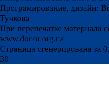
Програмирование, дизайн: Br
Тучкова
При перепечатке материала с
www.donor.org.ua
Страница сгенерирована за 0.
30