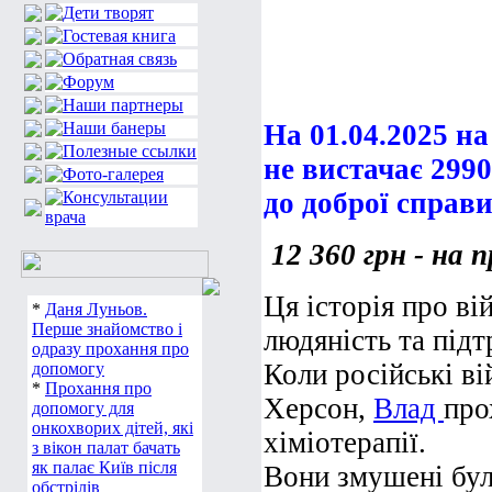
На 01.04.2025 на
не вистачає 2990
до доброї справи
12 360 грн - на 
Ця історія про вій
*
Даня Луньов.
Перше знайомство і
людяність та підт
одразу прохання про
Коли російські в
допомогу
*
Прохання про
Херсон,
Влад
про
допомогу для
онкохворих дітей, які
хіміотерапії.
з вікон палат бачать
як палає Київ після
Вони змушені бул
обстрілів