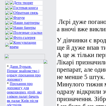
Лєрі дуже погано
а вночі вже викли
У дівчинки є врод
ще й дуже впав тис
А це ж тільки пер
Лікарі призначил
*
Даня Луньов.
препарат, але оди
Перше знайомство і
одразу прохання про
не менше 5 штук.
допомогу
Минулого тижня м
*
Прохання про
допомогу для
одразу відкрили з
онкохворих дітей, які
з вікон палат бачать
призначення. Зіб
як палає Київ після
обстрілів