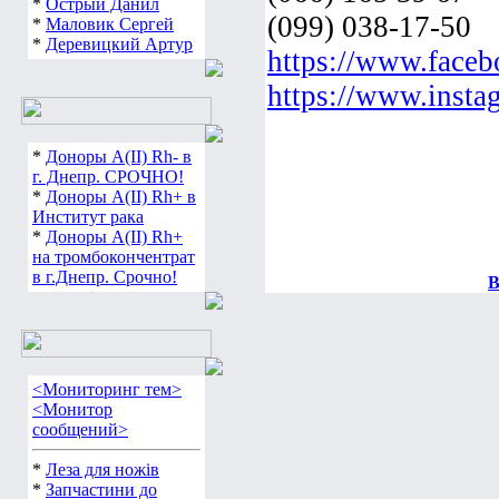
*
Острый Данил
(099) 038-17-50
*
Маловик Сергей
*
Деревицкий Артур
https://www.face
https://www.insta
*
Доноры А(ІІ) Rh- в
г. Днепр. СРОЧНО!
*
Доноры А(ІІ) Rh+ в
Институт рака
*
Доноры А(ІІ) Rh+
на тромбокончентрат
в г.Днепр. Срочно!
В
<Мониторинг тем>
<Монитор
сообщений>
*
Леза для ножів
*
Запчастини до