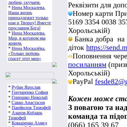
любим, скучаем.
Реквізити для доп
*
Нина Москалева.
Номер карти При
Наша жизнь
принадлежит только
5169 3354 0038 35
нам и Творцу! Вместе
прославим Бога!
Хорольській)
*
Нина Москалева.
Банка добра на 
Мир, в котором мы
живем.
діток
https://send.
*
Нина Москалёва.
«Только любовь
Поповнення чер
спасет этот мир»
посиланням
(призн
Хорольській)
PayPal
fesde82@
*
Рубан Ярослав
*
Гончаренко София
Кожен може ста
*
Горюшко Николай
*
Савко Анастасия
З повагою та над
*
Панфилов Тимофей
*
Азаров-Кобзарь
команда та підо
Тимофей
*
Ковыренко Ахмед
(066) 165 39 67