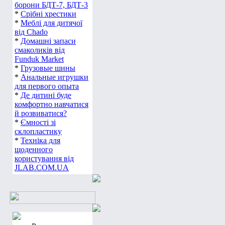
борони БДТ-7, БДТ-3
*
Срібні хрестики
*
Меблі для дитячої
від Chado
*
Домашні запаси
смаколиків від
Funduk Market
*
Грузовые шины
*
Анальные игрушки
для первого опыта
*
Де дитині буде
комфортно навчатися
й розвиватися?
*
Ємності зі
склопластику
*
Техніка для
щоденного
користування від
JLAB.COM.UA