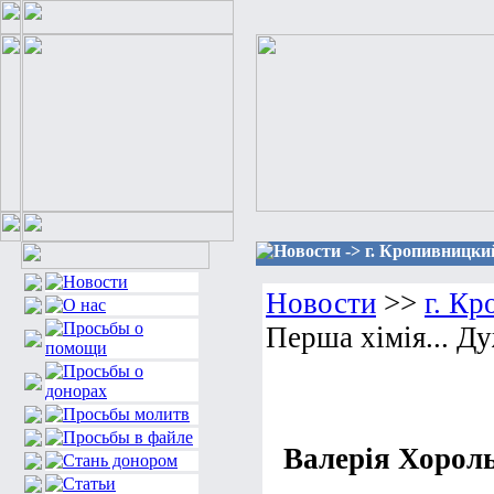
Новости -> г. Кропивницкий
Новости
>>
г. К
Перша хімія... Ду
Валерія Хороль