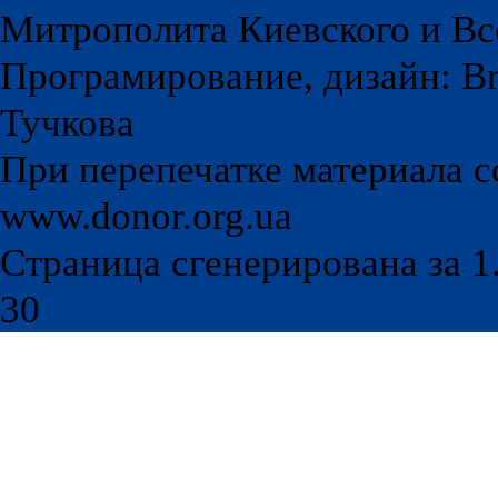
Митрополита Киевского и Вс
Програмирование, дизайн: Br
Тучкова
При перепечатке материала с
www.donor.org.ua
Страница сгенерирована за 1.
30