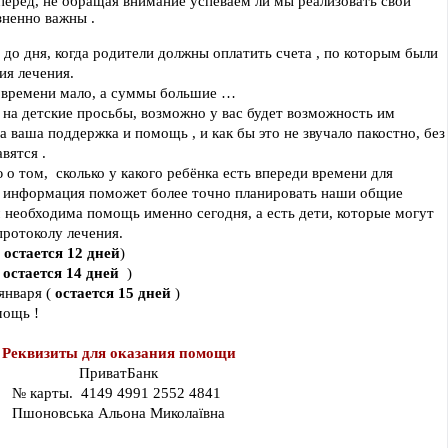
перед, не обращая внимание успеваем ли мы реализовать свои 
зненно важны .
 до дня, когда родители должны оплатить счета , по которым были 
ия лечения.
, времени мало, а суммы большие …
на детские просьбы, возможно у вас будет возможность им 
 ваша поддержка и помощь , и как бы это не звучало пакостно, без 
вятся .
 том,  сколько у какого ребёнка есть впереди времени для 
та информация поможет более точно планировать наши общие 
м необходима помощь именно сегодня, а есть дети, которые могут 
протоколу лечения.
 
остается 12 дней
)
 
остается 14 дней  
)
 января ( 
остается 15 дней 
)
мощь !
Реквизиты для оказания помощи
ПриватБанк
№ карты.  4149 4991 2552 4841 
Пшоновська Альона Миколаївна