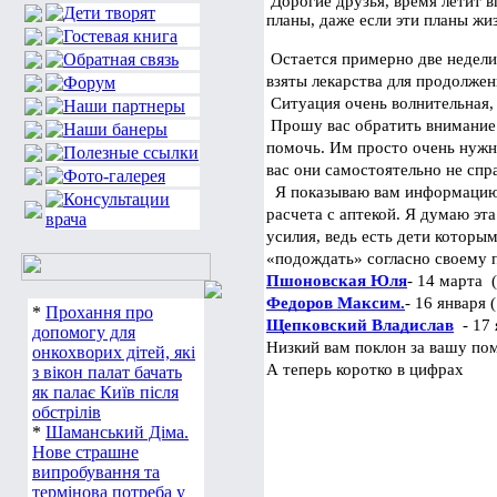
Дорогие друзья, время летит в
планы, даже если эти планы жи
 Остается примерно две недели
взяты лекарства для продолжен
 Ситуация очень волнительная
 Прошу вас обратить внимание 
помочь. Им просто очень нужна
вас они самостоятельно не спра
  Я показываю вам информацию о
расчета с аптекой. Я думаю э
усилия, ведь есть дети которы
«подождать» согласно своему 
Пшоновская Юля
- 14 марта  (
Федоров Максим.
- 16 января (
*
Прохання про
Щепковский Владислав
  - 17
допомогу для
Низкий вам поклон за вашу по
онкохворих дітей, які
А теперь коротко в цифрах
з вікон палат бачать
як палає Київ після
обстрілів
*
Шаманський Діма.
Нове страшне
випробування та
термінова потреба у