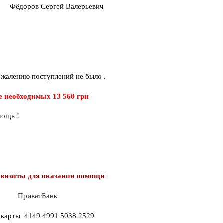
                Фёдоров Сергей Валерьевич
ожалению поступлений не было . 
 необходимых 13 560 грн
мощь !
квизиты для оказания помощи
                ПриватБанк
         № карты  4149 4991 5038 2529