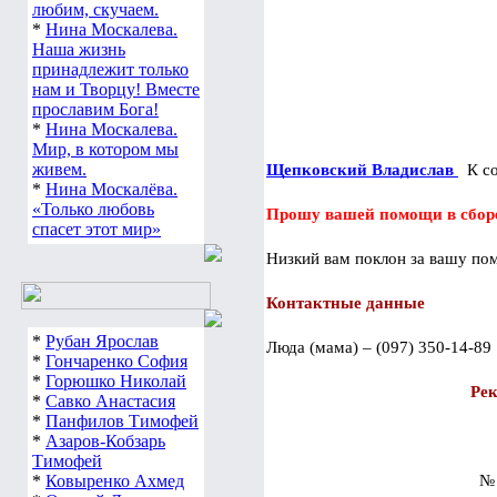
любим, скучаем.
                                         
*
Нина Москалева.
Наша жизнь
принадлежит только
нам и Творцу! Вместе
прославим Бога!
*
Нина Москалева.
Мир, в котором мы
живем.
Щепковский Владислав 
  К с
*
Нина Москалёва.
«Только любовь
Прошу вашей помощи в сборе
спасет этот мир»
Низкий вам поклон за вашу по
Контактные данные
*
Рубан Ярослав
Люда (мама) – (097) 350-14-89
*
Гончаренко София
*
Горюшко Николай
 Ре
*
Савко Анастасия
*
Панфилов Тимофей
                                             
*
Азаров-Кобзарь
Тимофей
*
Ковыренко Ахмед
                                       