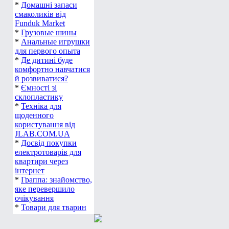
*
Домашні запаси
смаколиків від
Funduk Market
*
Грузовые шины
*
Анальные игрушки
для первого опыта
*
Де дитині буде
комфортно навчатися
й розвиватися?
*
Ємності зі
склопластику
*
Техніка для
щоденного
користування від
JLAB.COM.UA
*
Досвід покупки
електротоварів для
квартири через
інтернет
*
Граппа: знайомство,
яке перевершило
очікування
*
Товари для тварин