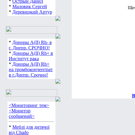
*
Острый Данил
*
Маловик Сергей
                                      
*
Деревицкий Артур
*
Доноры А(ІІ) Rh- в
г. Днепр. СРОЧНО!
*
Доноры А(ІІ) Rh+ в
Институт рака
*
Доноры А(ІІ) Rh+
на тромбокончентрат
в г.Днепр. Срочно!
В
<Мониторинг тем>
<Монитор
сообщений>
*
Меблі для дитячої
від Chado