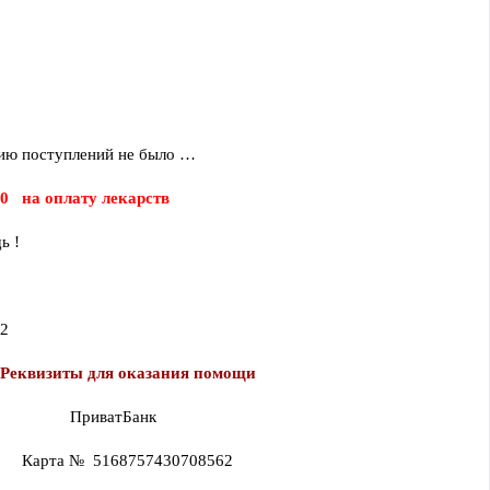
нию поступлений не было …
   на оплату лекарств
ь !
62
Реквизиты для оказания помощи
                      ПриватБанк
                 Карта №  5168757430708562