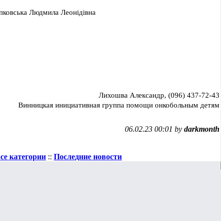
        Щепковська Людмила Леонідівна
                              Лихошва Александр, (096) 437-72-43
Винницкая инициативная группа помощи онкобольным детям
06.02.23 00:01 by
darkmonth
се категории
::
Последние новости