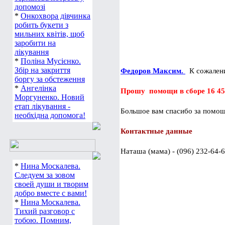
допомозі
*
Онкохвора дівчинка
робить букети з
мильних квітів, щоб
заробити на
лікування
*
Поліна Мусієнко.
Збір на закриття
Федоров Максим. 
  К сожале
боргу за обстеження
*
Ангелінка
Прошу  помощи в сборе 16 450
Моргуненко. Новий
етап лікування -
Большое вам спасибо за помощ
необхідна допомога!
Контактные данные
Наташа (мама) - (096) 232-64-
*
Нина Москалева.
Следуем за зовом
своей души и творим
                                              
добро вместе с вами!
*
Нина Москалева.
Тихий разговор с
                                        
тобою. Помним,