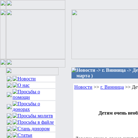
Новости -> г. Винница -> 
марта )
Новости
>>
г. Винница
>> Дет
Детям очень необ