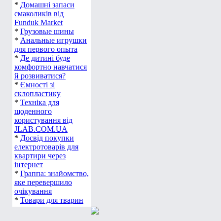
*
Домашні запаси
смаколиків від
Funduk Market
*
Грузовые шины
*
Анальные игрушки
для первого опыта
*
Де дитині буде
комфортно навчатися
й розвиватися?
*
Ємності зі
склопластику
*
Техніка для
щоденного
користування від
JLAB.COM.UA
*
Досвід покупки
електротоварів для
квартири через
інтернет
*
Граппа: знайомство,
яке перевершило
очікування
*
Товари для тварин