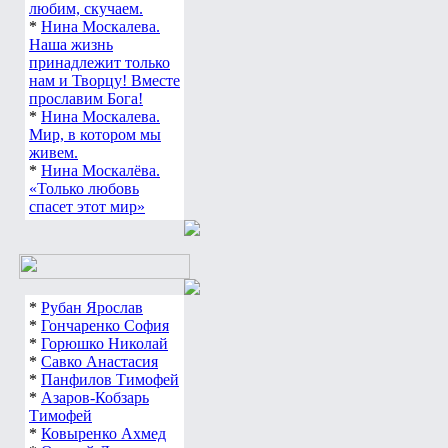
любим, скучаем.
*
Нина Москалева.
Наша жизнь
принадлежит только
нам и Творцу! Вместе
прославим Бога!
*
Нина Москалева.
Мир, в котором мы
живем.
*
Нина Москалёва.
«Только любовь
спасет этот мир»
*
Рубан Ярослав
*
Гончаренко София
*
Горюшко Николай
*
Савко Анастасия
*
Панфилов Тимофей
*
Азаров-Кобзарь
Тимофей
*
Ковыренко Ахмед