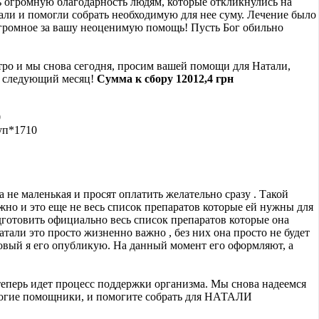
ь огромную благодарность людям, которые откликнулись на
ли и помогли собрать необходимую для нее суму. Лечение было
громное за вашу неоценимую помощь! Пусть Бог обильно
тро и мы снова сегодня, просим вашей помощи для Натали,
а следующий месяц!
Сумма к сбору 12012,4 грн
0
уп*1710
а не маленькая и просят оплатить желательно сразу . Такой
ужно и это еще не весь список препаратов которые ей нужны для
дготовить официально весь список препаратов которые она
тали это просто жизненно важно , без них она просто не будет
товый я его опубликую. На данный момент его оформляют, а
теперь идет процесс поддержки организма. Мы снова надеемся
рогие помощники, и помогите собрать для НАТАЛИ