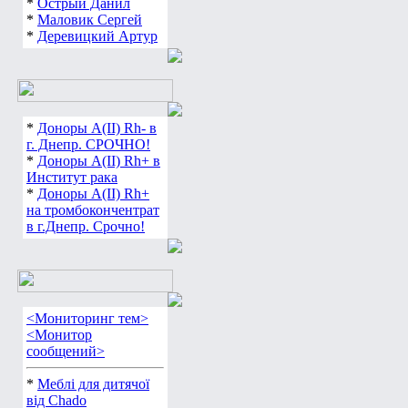
*
Острый Данил
*
Маловик Сергей
*
Деревицкий Артур
*
Доноры А(ІІ) Rh- в
г. Днепр. СРОЧНО!
*
Доноры А(ІІ) Rh+ в
Институт рака
*
Доноры А(ІІ) Rh+
на тромбокончентрат
в г.Днепр. Срочно!
<Мониторинг тем>
<Монитор
сообщений>
*
Меблі для дитячої
від Chado