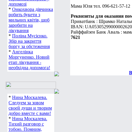
допомозі
Мама Юля тел. 096-621-57-12
*
Онкохвора дівчинка
робить букети з
Реквизиты для оказания по
мильних квітів, щоб
Приватбанк : Шрамко Наталь
заробити на
IBAN: UA05305299000002620
лікування
Райффайзен Банк Аваль : мам
*
Поліна Мусієнко.
7621
Збір на закриття
боргу за обстеження
*
Ангелінка
Моргуненко. Новий
етап лікування -
необхідна допомога!
В
*
Нина Москалева.
Следуем за зовом
своей души и творим
добро вместе с вами!
*
Нина Москалева.
Тихий разговор с
тобою. Помним,