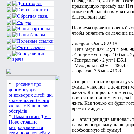
Прежде всего, хотим выразит
предыдущую просьбу для Ната
оплачено!Спасибо вам всем о
благословит вас!
Но время пролетит очень быс
чтобы оплатить ей лечение н
- медрол 32мг - 822,15
- Гепа-мерц пак -2 уп *1996,9
- Сандиммун неора 100 мг - 2
- Гептрал таб - 2 уп*1435,1
- Меодронат 500мг - 486,45
- кораксан 7,5 мг - 419,8
Лекарства стоят в брони сумм
*
Прохання про
суммы у нас нет ,а лечится н
допомогу для
жизни. Я попросила врача по
онкохворих дітей, які
постоянно принимает и для На
з вікон палат бачать
жить. Как только он будет го
як палає Київ після
время не ждет .
обстрілів
*
Шаманський Діма.
У Натали рецидив миновал , 
Нове страшне
на вашу поддержку, наши до
випробування та
необходимую ей сумму!
термінова потреба у